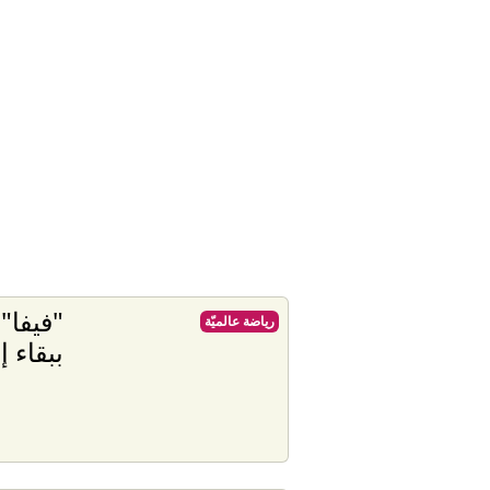
"فيفا"
رياضة عالميّة
ببقاء إن