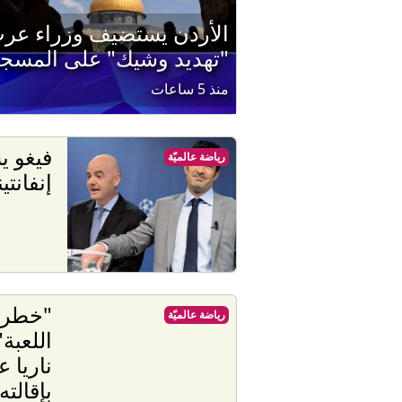
الأردن يستضيف وزراء عر
"تهديد وشيك" على المسجد
منذ 5 ساعات
فيغو ي
رياضة عالميّة
إنفانتي
"خطر 
رياضة عالميّة
اللعبة
ناريا 
بإقالته