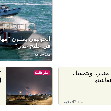
الحوثيون يعلنون "مها
في خليج عدن"
منذ ساعة
 يعتذر.. ويتمسك
"
أخبار عالميّة
فانتينو
إ
منذ 42 دقيقة