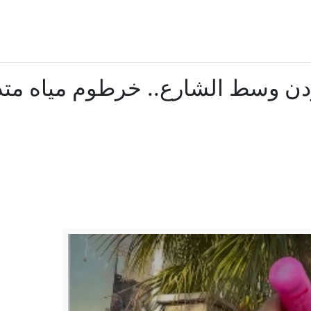
غادي آيزنكوت: من هو الجنرال السابق أبرز منافسي نتنياهو
ز عبدول السيد يشعل معركة داخل الحزب الديمقراطي حول مستقبل ال
ن وسط الشارع.. خرطوم مياه متد
نموذج جديد" وتفاهم حول الخرائط.. إيران تكشف ملامح الاتفاق مع عُ
إيران.. تقدم بمفاوضات طهران ومسقط وتصعيد إسرائيلي جنوب 
 وإسرائيل".. ترامب يشن "هجوماً لاذعاً" ضد عبدالرحمن السيد الفائز با
المرشد ومذكرة التفاهم.. بزشكيان يروي ما جرى خلف الكوا
أوكرانيا تقترب من تصنيع صواريخ "باتريوت" بدعم أميركي