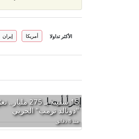
أمريكا
إيران
الأكثر تداولا
إقرأ أيضا
15 سفينة بـ 275
"دونالد ترمب" الحربي
منذ 8 دقائق