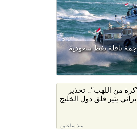
جمة ناقلة نفط سعودية
كرة من اللهب".. تحذير
يراني يثير قلق دول الخليج
منذ ساعتين