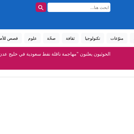
منوّعات
تكنولوجيا
ثقافة
صحّة
علوم
قصص للأط
الحوثيون يعلنون "مهاجمة ناقلة نفط سعودية في خليج عدن
أصعب منذ الثورة".. ماذا قال بزشكيان عن وضع إيران في الذكرى الثاني
15 سفينة بـ 275 مليار.. تعرّف على أسطول "دونالد ترمب" الحربي
"فيفا" يعتذر.. ويتمسك ببقاء إنفانتينو
"كرة من اللهب".. تحذير إيراني يثير قلق دول الخليج