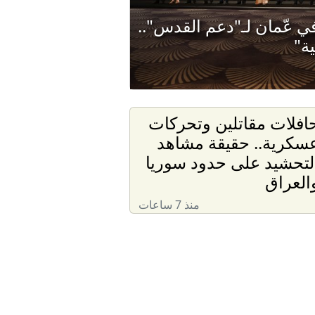
ي عّمان لـ"دعم القدس"..
ة"
افلات مقاتلين وتحركات
سكرية.. حقيقة مشاهد
لتحشيد على حدود سوريا
العراق
منذ 7 ساعات