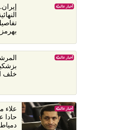
إيران.
أخبار عالميّة
النهائ
تفاصيل
بهرمز
المرشد
أخبار عالميّة
بزشكي
خلف ا
علاء م
أخبار عالميّة
حادا ع
دمياط: