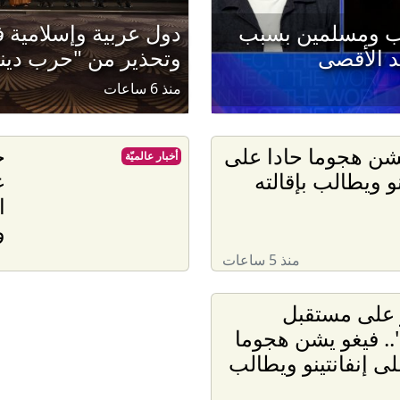
ب ومسلمين بسبب
دول عربية وإسلامية ف
 الأقصى
وتحذير من "حرب ديني
منذ 6 ساعات
شن هجوما حادا على
ح
أخبار عالميّة
نو ويطالب بإقالته
ع
ا
و
منذ 5 ساعات
على مستقبل
".. فيغو يشن هجوما
على إنفانتينو ويطالب