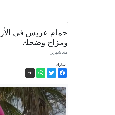
فو
حمام عريس في الأرد
"
ومزاح وضحك
منذ شهرين
شارك
"يكره اليهود