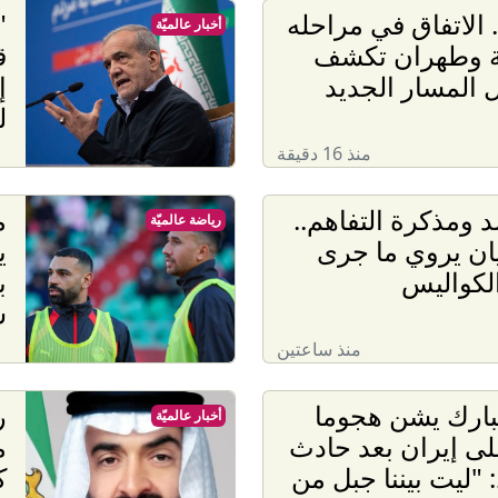
. الاتفاق في مراحله
"
أخبار عالميّة
ية وطهران تكشف
ق
 المسار الجديد
إ
ل
منذ 16 دقيقة
 ومذكرة التفاهم..
رياضة عالميّة
ان يروي ما جرى
ي
لكواليس
ب
س
منذ ساعتين
بارك يشن هجوما
ر
أخبار عالميّة
لى إيران بعد حادث
م
 "ليت بيننا جبل من
ك