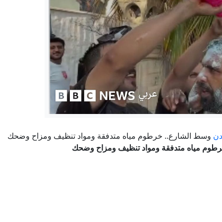
رئيس دولة الإمارات يجري مباحثات مع رئيس وزراء كندا
مصادر: إيران تحذر دول الخليج من استهداف منشآتها النفطية حال شن
ترامب: نبني مجمعا عسكريا ضخما يضم مرافق سرية تحت البيت 
خارجية الروسية: كييف لا تتوانى عن استخدام أساليب الإرهابيين كـ"دا
علاء مبارك يشن هجوما حادا على إيران بعد حادث دمياط: "ليت بيننا 
دن
وسط الشارع.. خرطوم مياه متدفقة ومواد تنظيف ومزاح وضحك
رطوم مياه متدفقة ومواد تنظيف ومزاح وضحك
إيران.. الاتفاق في مراحله النهائية وطهران تكشف تفاصيل المسار ال