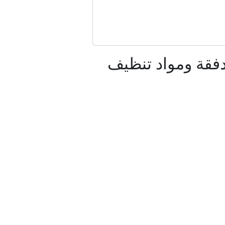
؟
يسار الأمريكي
فقة ومواد تنظيف
مان بشأن هرمز
لبنان
نتخابات ميشيغان التمهيدية
ليس