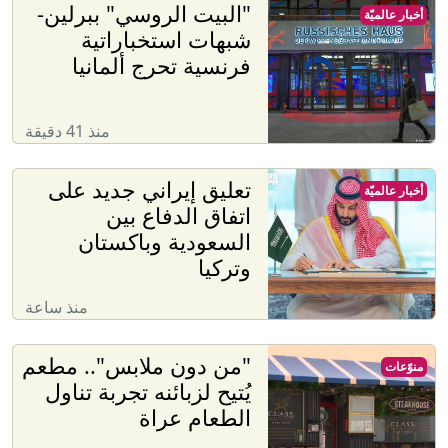
"البيت الروسي" ببرلين-
أخبار عالميّة
شبهات استخباراتية
فرنسية تحرج ألمانيا
منذ 41 دقيقة
تعليق إيراني جديد على
أخبار عالميّة
اتفاق الدفاع بين
السعودية وباكستان
وتركيا
منذ ساعة
"من دون ملابس".. مطعم
منوّعات
يُتيح لزبائنه تجربة تناول
الطعام عراة