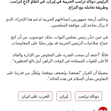
الرئيس دونالد ترامب الحربية في إيران، في انتقادٍ لاذعٍ لترامب
وطريقة تعامله مع النزاع.
وخالف أربعة جمهوريين انتماءاتهم الحزبية لدعم هذا الإجراء، الذي
لا يزال بحاجة إلى موافقة المجلسين.
في حين حذّر رئيس مجلس النواب، مايك جونسون، من أن كبح
جماح صلاحيات الرئيس الحربية قد يؤثر سلبًا على المفاوضات.
قائلًا "أعتقد أن سحب القدرة على التفاوض من الإدارة والقائد
الأعلى للقوات المسلحة في الوقت الراهن أمرٌ بالغ الخطورة".
مضيفًا أن القرار "يُضعفنا، ويُضعف موقفنا، ويُقلّل من قدرتنا على
التفاوض بشأن السلام في هذه الحالة".
دونالد ترامب
إيران
الحرب على ايران