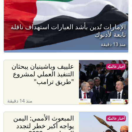
الإمارات تُدين بأشد العبارات استهداف ناقلة
تابعة لأدنوك
منذ 13 دقيقة
علييف وباشينيان يبحثان
أخبار عالميّة
التنفيذ العملي لمشروع
"طريق ترامب"
منذ 14 دقيقة
المبعوث الأممي: اليمن
أخبار عالميّة
يواجه أكبر خطر لتجدد