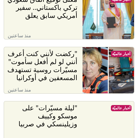
تركي باكستاني.. سفير
أمريكي سابق يعلق
منذ ساعتين
"ركضت لأنني كنت أعرف
أخبار عالميّة
أنني لو لم أفعل سأموت"
مسيّرات روسية تستهدف
المسعفين في أوكرانيا
منذ ساعتين
"ليلة مسيّرات" على
أخبار عالميّة
موسكو وكييف
وزيلينسكي في صربيا