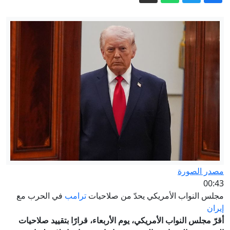
هل اقتربت "الصراصير" من إزاحة
"مودي"؟
شاهد.. سيول جارفة تغمر شوارع صنعاء
وتُغرق سيارات ورياح تقتلع لوحات
محصول الأرز العالمي في خطر كبير..
والعلماء أشد قلقا مما مضى
نائب الرئيس التركي يتحدث عن احتمالية
انضمام مصر إلى اتفاقية الدفاع الثلاثية
صلاح وطرابزون سبور.. عندما تتخطى
الصفقة حدود كرة القدم
إيران مباشر.. توقعات باتفاق قريب بشأن
مصدر الصورة
هرمز وطهران تتعهد بالدفاع عن مذكرة
00:43
التفاهم
مجلس النواب الأمريكي يحدّ من صلاحيات
ترامب
في الحرب مع
إيران
أقرّ مجلس النواب الأمريكي، يوم الأربعاء، قرارًا بتقييد صلاحيات