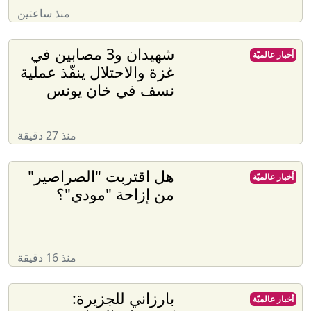
منذ ساعتين
شهيدان و3 مصابين في
أخبار عالميّة
غزة والاحتلال ينفّذ عملية
نسف في خان يونس
منذ 27 دقيقة
هل اقتربت "الصراصير"
أخبار عالميّة
من إزاحة "مودي"؟
منذ 16 دقيقة
بارزاني للجزيرة:
أخبار عالميّة