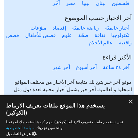
فلسطين
لبنان
ليبيا
مصر
آخَر
آخر الاخبار حسب الموضوع
أخبار عالميّة
رياضة عالميّة
إقتصاد
منوّعات
تكنولوجيا
ثقافة
صحّة
علوم
قصص للأطفال
قصص
واقعية
عالم الأحلام
الأكثر قراءة
آخر ٢٤ ساعة
آخر أسبوع
آخر شهر
موقع آخر خبر يتيح لك متابعة آخر الأخبار من مختلف المواقع
المحلية والعالمية. آخر خبر يشمل أخبار محلية لعدة دول مثل
الأردن، فلسطين، مصر، السعودية، تونس، المغرب، الجزائر،
×
عرب ٤٨، لبنان، العراق، اليمن وغيرها آخر خبر يتيح متابعة أخبار
يستخدم هذا الموقع ملفات تعريف الارتباط
من شتى المواضيع مثل: أخبار محلية، أخبار عالمية، رياضة،
(الكوكيز)
إقتصاد، ثقافة، منوعات وغيرها تابع الأخبار المحلية والعالمية من
نحن نستخدم ملفات تعريف الارتباط (كوكيز) لفهم كيفية استخدامك لموقعنا
مختلف المواقع الإخبارية: الجزيرة، العربية، بي بي سي، سي ان
ولتحسين تجربتك
سياسة الخصوصية
ان، الحرة، روسيا اليوم، سكاي نيوز وغيرها
عرض التفاصيل