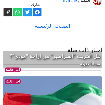
المصدر:
سي ان ان
شارك
الصفحة الرئيسية
أخبار ذات صلة
هل اقتربت "الصراصير" من إزاحة "مودي"؟
منذ 16 دقيقة
أخبار عالميّة
أخبار عالميّة