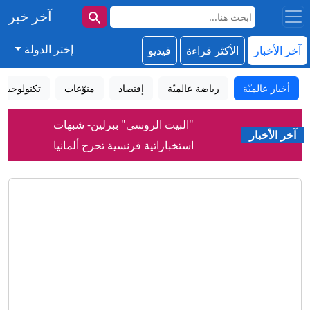
آخر خبر
إختر الدولة
آخر الأخبار
الأكثر قراءة
فيديو
أخبار عالميّة
رياضة عالميّة
إقتصاد
منوّعات
تكنولوجيا
"البيت الروسي" ببرلين- شبهات
آخر الأخبار
استخباراتية فرنسية تحرج ألمانيا
قائمة بالاتحادات المعارضة والمؤيدة
لإنفانتينو.. وهذا موقف العرب تجاهه
مقتل قائد كتيبة بحرس الحدود السوري
وإصابة جنديين بكمين شرق دير الزور
تعليق إيراني جديد على اتفاق الدفاع بين
السعودية وباكستان وتركيا
"من دون ملابس".. مطعم يُتيح لزبائنه