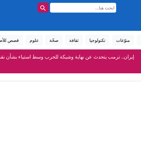
منوّعات
تكنولوجيا
ثقافة
صحّة
علوم
قصص للأط
إيران.. ترمب يتحدث عن نهاية وشيكة للحرب وسط استياء بشأن نق
أوكرانيا والناتو.. عضوية مؤجلة أم طريق مسدود؟
مسؤول سعودي لـCNN: المملكة تتوقع "هجمات" لميليشيات عراقية والحوثي
كيف نجح الحلفاء في تهريب "سلاح هتلر العجيب" من بولندا المحتلة إل
بـ24 مليون يورو.. فينيسيوس مع ريال مدريد 6 أعوام أخرى وللأبد