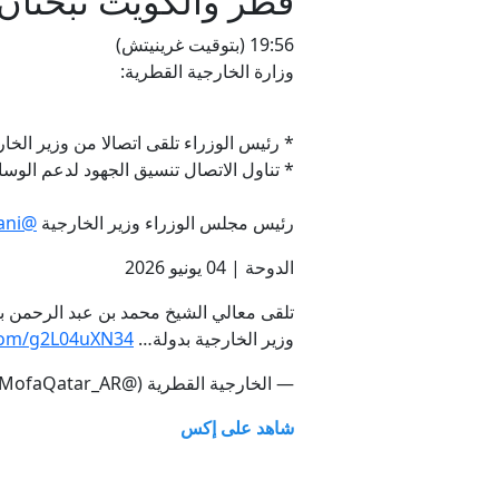
قطر والكويت تبحثان
19:56 (بتوقيت غرينيتش)
وزارة الخارجية القطرية:
* رئيس الوزراء تلقى اتصالا من وزير الخ
* تناول الاتصال تنسيق الجهود لدعم الوسا
رئيس مجلس الوزراء وزير الخارجية
@MBA_AlThani_
الدوحة | 04 يونيو 2026
تلقى معالي الشيخ محمد بن عبد الرحمن بن 
وزير الخارجية بدولة…
.com/g2L04uXN34
— الخارجية القطرية (@MofaQatar_AR)
شاهد على إكس