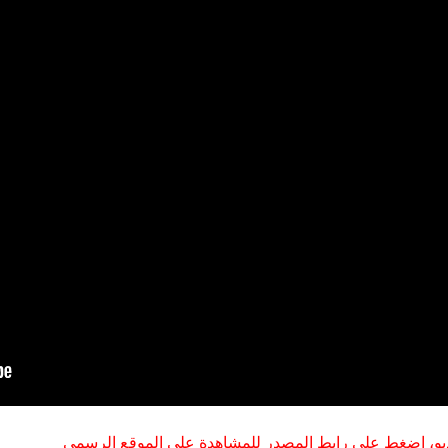
اليابان ترد على إطلاق اسم زورغي على جزيرة في سلسلة الكوري
وكان الرد غارة مفاجئة على برلين!
تريت جورنال": ترامب يأمر بإجراء تحقيق بشأن تسريب معلومات حو
خنفساء تسمع النار: قيمتها الكبيرة للبحث العلمي
هل يستطيع عبدالرحمن السيد توحيد صفوف الديمقراطيين في ن
 استمرار التصعيد الإسرائيلي في لبنان والضفة.. ترامب يتحدث عن نها
و، إضغط على رابط المصدر للمشاهدة على الموقع الرسمي