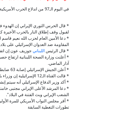
في اليوم الـ97 من اندلاع الحرب الأمريكية الإسرائيلية على
* قال الحرس الثوري الإيراني إن الهدوء 
لقبول وقف إطلاق النار بالحرب الأخيرة ك
* دعا الأمين العام لحزب الله نعيم قاسم ا
المقاومة ضد العدوان الإسرائيلي على بلاده
* قال الرئيس
اللبناني
جوزيف عون إن اتفاق
آذار الماضي.
* أعلن الجيش الإسرائيلي إصابة 63 ضابطا وجنديا بصفوفه في معارك جنوب لبنان خلال الأيام الأربعة الأخيرة.
* قالت القناة الـ12 الإسرائيلية إن وزراء بالمجلس الوزاري المصغر يتحفظون على وقف إطلاق النار في لبنان.
* أكد وزير الدفاع الإسرائيلي أنه سيتم إ
* دعا المرشد الأعلى الإيراني مجتبى خام
الشعب الإيراني وبث الفتنة في البلاد".
* أقر مجلس النواب الأمريكي للمرة الأولى
تطورات التغطية السابقة