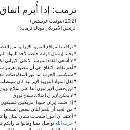
ترمب: إذا أُبرم اتفاق
20:21 (بتوقيت غرينيتش)
الرئيس الأمريكي دونالد ترمب:
* نراقب المواقع النووية الإيرانية من الف
* بحثنا إرسال قوات خاصة لأخذ المواد ال
* لا أسعى للقاء المرشد الأعلى الإيراني لك
* أهم نقاط الاتفاق هي أن مضيق هرمز سيف
* سنكسب الحرب إما عبر المفاوضات مع إي
* نقل المواد النووية الإيرانية كان سيتط
* لن يحصل الإيرانيون أبدا على سلاح نووي
* لا يمكن لإيران امتلاك سلاح نووي.
* إذا قتلت إيران جنودا أمريكيين فسيكون ذ
* من الجيد أن ينعم لبنان ببعض السلام.
* أعتقد أن أمورا ستحدث بشأن لبنان وأعت
*
حزب الله
تواصل معنا وقالوا ما رأيكم ف