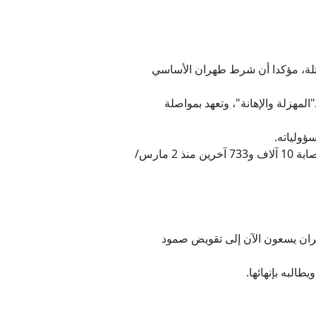
محتلة، مؤكدا أن شرط طهران الأساسي
المهزلة والإهانة"، وتعهد بمواصلة
ؤولياته.
* أعلنت وزارة الصحة اللبنانية ارتفاع حصيلة ضحايا العدوان الإسرائيلي على لبنان، مؤكدة مقتل 3526 شخصا، وإصابة 10 آلاف و733 آخرين منذ 2 مارس/
طهران يسعون الآن إلى تقويض صمود
البه بإنهائها.