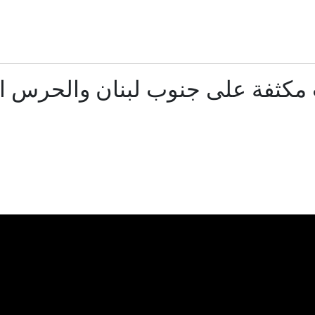
ساويرس يعلّق على هجوم ترامب ضد عبدالرحمن السيد بسبب إ
طالب يطلق النار داخل مدرسة في تايلاند.. مقتل معلم وإصابة 15 شخصًا
مكثفة على جنوب لبنان والحرس ا
رئيس مجلس الشورى بإيران يعلق على "استعراضات" ترا
الاستخبارات الأميركية: بوتين قد يختبر تماسك الناتو بهجوم م
مصر وتركيا: كيف توسّع التعاون العسكري والدفاعي بين البل
الدفاع الروسية: إصابة 3 سفن شحن محملة بإمدادات للجيش الأوكراني
ب يحاول مجدداً تقييد حق المواطنة بالولادة في الولايات المتحدة عبر أو