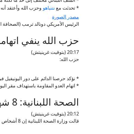
* الملف اللبناني مختلف إلى حد ما لكنه مر
* تحدثت مع
نتنياهو
وحزب الله وأعتقد أنه 
مصدر الصورة
الرئيس الأمريكي دونالد ترمب (الصحافة ال
حزب الله ينفي اتهام
20:17 (بتوقيت غرينيتش)
حزب الله:
* نؤكد حرصنا الدائم على دور اليونيفيل ف
* اتهام العدو المقاومة باستهداف مقر اليو
الصحة اللبنانية: 8 شهداء و15 مصابا في غارات إسرائيلية
20:12 (بتوقيت غرينيتش)
قالت وزارة الصحة اللبنانية إن 8 أشخاص استُشهدوا وأُصيب 15 آخرون إثر غارات إسرائيلية على بلدات المساكن وعرب الجل بالجنوب وسحمر بالبقاع.