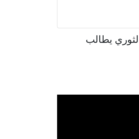
سرائيل
لثوري يطالب
مب
حدود
دين؟
امر تنفيذية جديدة