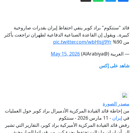
"أمك ثم أمك ثم أمك".. لماذا اختارت هوليود
حديثا نبويا عنوانا لفيلم أكشن؟
اعتقال المئات على خلفية حرائق الغابات
قائد "سنتكوم" براد كوبر ينفي احتفاظ إيران بقدرات صاروخية
في فرنسا، لكن من المسؤول؟
كبيرة.. ويقول إن القاعدة الصناعية الدفاعية لطهران تراجعت بأكثر
مباشر - حرب إيران تستنزف مخزون
من 90%
pic.twitter.com/wbHlsjj9Yr
واشنطن من الأسلحة.. وبزشكيان يكشف
— العربية (@AlArabiya)
May 15, 2026
تفاصيل إحباط "خطة الغزو البري"
بعيدا عن الأنظار.. الاحتلال يوافق على البدء
بمشروع "إعمار رفح"
شاهد على إكس
الحوثيون يتبنون استهداف مصفاة تابعة
لـ"أرامكو" في جازان
إيران مباشر.. اتفاق وشيك بين طهران
ومسقط والحرس الثوري يشترط لفتح
مصدر الصورة
هرمز
من إحاطة قائد القيادة المركزية الأدميرال براد كوبر حول العمليات
في
إيران
- 11 مارس 2026 - سنتكوم
رفض قائد القيادة المركزية الأميركية براد كوبر، التقارير التي تشير
إلى أن إيران ما زالت تحتفظ بجزء كبير من قدراتها الصاروخية،