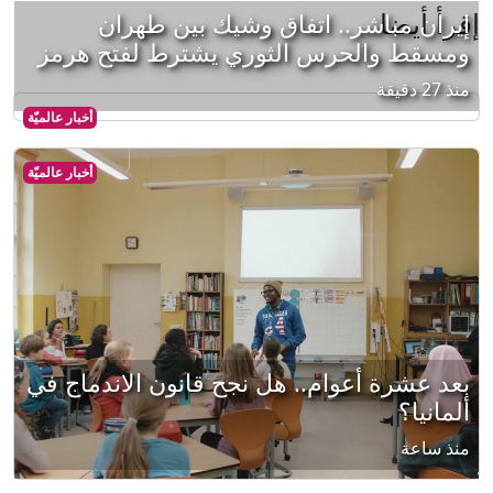
إقرأ أيضا
إيران مباشر.. اتفاق وشيك بين طهران
ومسقط والحرس الثوري يشترط لفتح هرمز
منذ 27 دقيقة
أخبار عالميّة
أخبار عالميّة
بعد عشرة أعوام.. هل نجح قانون الاندماج في
ألمانيا؟
منذ ساعة