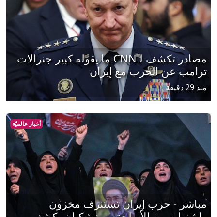
مصادر تكشف لـCNN ما يقوله كبير جنرالات
ترامب عن الحرب مع إيران
منذ 29 دقيقة
أخبار عالميّة
مباشر - حرب إيران تستنزف مخزون
واشنطن من الأسلحة.. وبزشكيان يكشف