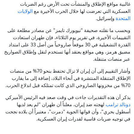
غالبية مواقع الإطلاق والمنشآت تحت الأرض رغم الضربات
العسكرية التي تعرضت لها خلال الحرب الأخيرة مع
الولايات
المتحدة
وإسرائيل.
وبحسب ما نقلته صحيفة "نيويورك تايمز" عن مصادر مطلعة على
التقييمات الأخيرة، في تقرير يوم الثلاثاء، فإن طهران استعادت
القدرة التشغيلية في 30 موقعاً صاروخياً من أصل 33 على امتداد
مضيق هرمز، وهي مواقع يعتقد أنها تستخدم لنقل وإطلاق الصواريخ
عبر منصات متنقلة.
وأشار التقييم إلى أن إيران لا تزال تحتفظ بنحو 70% من منصات
الإطلاق المتنقلة المنتشرة في أنحاء البلاد، إضافة إلى ما يقارب
70% من مخزونها الصاروخي الذي كانت تمتلكه قبل اندلاع الحرب.
يذكر أن هذه التقديرات جاءت في وقت صعد فيه الرئيس الأميركي
دونالد ترامب
لهجته ضد إيران، معلناً أن طهران "لم يعد لديها
أسطول بحري"، وأن قواتها الجوية "دمرت"، معتبراً أن بلاده نجحت
في توجيه ضربات قاسية لقدرات إيران العسكرية.