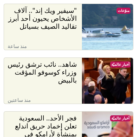
"سيفير ويك إند".. آلاف
منوّعات
الأشخاص يحيون أحد أبرز
تقاليد الصيف بسياتل
منذ ساعة
شاهد.. نائب ترشق رئيس
أخبار عالميّة
وزراء كوسوفو المؤقت
بالبيض
منذ ساعتين
فجر الأحد.. السعودية
أخبار عالميّة
تعلن إخماد حريق اندلع
بمنشأة لأرامكو في