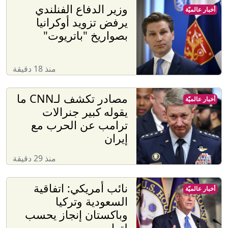
وزير الدفاع الفنلندي
أخبار عالميّة
يرفض تزويد أوكرانيا
بصواريخ "باتريوت"
منذ 18 دقيقة
مصادر تكشف لـCNN ما
أخبار عالميّة
يقوله كبير جنرالات
ترامب عن الحرب مع
إيران
منذ 29 دقيقة
نائب أمريكي: اتفاقية
أخبار عالميّة
السعودية وتركيا
وباكستان إنجاز يحسب
لترامب