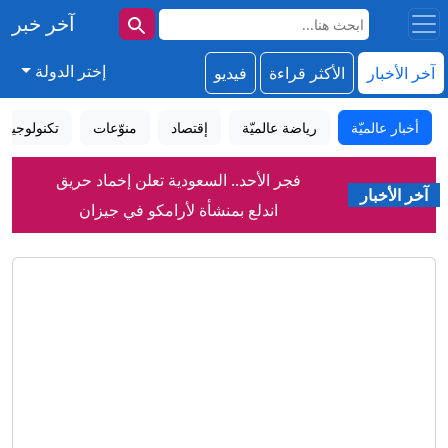
آخر خبر
إختر الدولة
آخر الأخبار
الأكثر قراءة
فيديو
أخبار عالميّة
رياضة عالميّة
إقتصاد
منوّعات
تكنولوجيا
فجر الأحد.. السعودية تعلن إخماد حريق
آخر الأخبار
اندلع بمنشأة لأرامكو في جيزان
بعد عشرة أعوام.. هل نجح قانون الاندماج
في ألمانيا؟
شاهد.. نائب ترشق رئيس وزراء كوسوفو
المؤقت بالبيض
"سيفير ويك إند".. آلاف الأشخاص يحيون
أحد أبرز تقاليد الصيف بسياتل
سرطان الرئة يقتل أكثر من 100 ألف