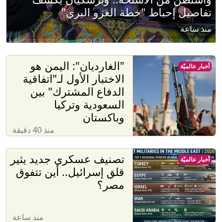
تفاصيل إحباط "خطة الغزو البري"
منذ ساعة
"الغارديان": اليمن هو
أخبار عالميّة
الاختبار الأول لـ"اتفاقية
الدفاع المشترك" بين
السعودية وتركيا
وباكستان
منذ 40 دقيقة
تصنيف عسكري جديد يثير
أخبار عالميّة
قلق إسرائيل.. أين تتفوق
مصر؟
منذ ساعة