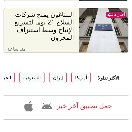
البنتاغون يمنح شركات
أخبار عالميّة
السلاح 21 يوما لتسريع
الإنتاج وسط استنزاف
المخزون
منذ ساعة
أمريكا
إيران
السعودية
الحرب
الأكثر تداولا
حمل تطبيق آخر خبر