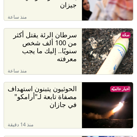
جيزان
منذ ساعة
سرطان الرئة يقتل أكثر
صحّة
من 100 ألف شخص
سنويًا.. إليك ما يجب
معرفته
منذ ساعة
الحوثيون يتبنون استهداف
أخبار عالميّة
مصفاة تابعة لـ"أرامكو"
في جازان
منذ 14 دقيقة