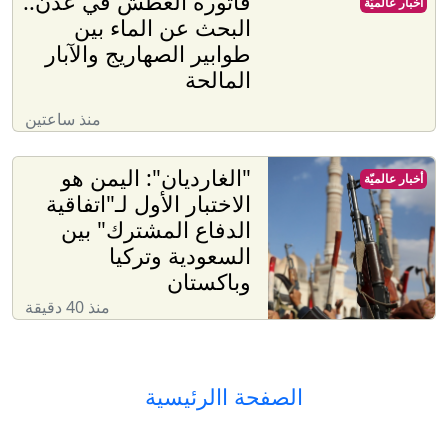
فاتورة العطش في عدن..
أخبار عالميّة
البحث عن الماء بين
طوابير الصهاريج والآبار
المالحة
منذ ساعتين
"الغارديان": اليمن هو
أخبار عالميّة
الاختبار الأول لـ"اتفاقية
الدفاع المشترك" بين
السعودية وتركيا
وباكستان
منذ 40 دقيقة
الصفحة االرئيسية