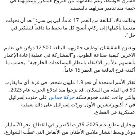
الشرق الأوسط، رغم معاناتهما من النزوح المتكرر ومكوثهما في
خيمة منذ تدمير منزلهما بالقصف.
وقالت تالا، البالغة من العمر 17 عاماً، لبي بي سي: "بعد أن تحولت
مدينتنا بأكملها إلى ركام، أصبح كل ما يحيط بنا دافعاً للتفكير في
حل".
وتعتزم الشقيقتان توظيف جائزتهما البالغة 12,500 دولار، في تعليم
الآخرين كيفية صناعة الطوب، و"المشاركة في عملية إعادة الإعمار
بأنفسهم بدلاً من الاكتفاء بانتظار المساعدات الخارجية"، بحسب ما
أكدته فرح البالغة من العمر 15 عاماً.
تقدّر الأمم المتحدة أن نحو 1.9 مليون شخص في غزة، أي ما يقارب
90 في المئة من السكان، قد نزحوا منذ اندلاع الحرب عام 2023،
والتي جاءت عقب هجوم شنّته
حركة حماس
على جنوب إسرائيل
في 7 أكتوبر/تشرين الأول. وردّت إسرائيل على ذلك بعملية
عسكرية في القطاع.
وبحلول مطلع عام 2025، قُدّرت الأضرار في القطاع بنحو 70 مليار
دولار وسط انتشار ملايين الأطنان من الأنقاض التي غطّت الشوارع.