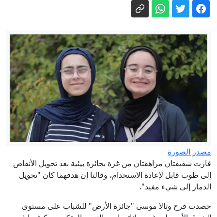
بين لقطة الشيباني ومنع الأسد عام 2017..
مقارنات حميميم تتصدر المنصات
مباشر - ترامب: نتعامل بـ"هدوء" مع إيران..
وطهران تتمسك بشروطها لإعادة فتح هرمز
روسيا تعتبر خيار حصولها على ضمانات
أمنية ملزمة قانونيا من الغرب أمرا ممكنا
إسرائيل تختبر سلاحها الأبرز ضد صواريخ
طهران سرًا.. هل تخشى تل أبيب مفاجآت
إيرانية؟
خارجية إيران تعلق على اتفاقية مكة بين
السعودية وتركيا وباكستان
مصدر الصورة
فازت شقيقتان مراهقتان من غزة بجائزة بيئية بعد تحويل الأنقاض
إلى طوب قابل لإعادة الاستخدام، وقالتا إن هدفهما كان "تحويل
الدمار إلى شيء مفيد".
حصدت فرح وتالا موسى "جائزة الأرض" للشباب على مستوى