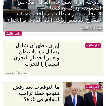
خارجية إيران تعلق على اتفاقية مكة بين
السعودية وتركيا وباكستان
3 اتحادات قارية تطالب بمراجعة مستقلة
منذ ساعة
لمقترح إنفانتينو وتؤكد: الثقة فقدت بـ"الخداع"
منذ 26 دقيقة
رياضة عالميّة
إيران.. طهران تتبادل
أخبار عالميّة
رسائل مع واشنطن
وتعتبر الحصار البحري
استمرارا للحرب
منذ 14 دقيقة
ما التوقعات بعد رفض
أخبار عالميّة
نتنياهو خطة ترامب
للسلام في غزة؟