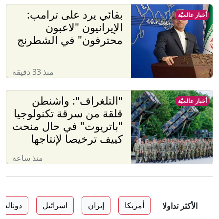
بقائي يرد على ترامب:
أخبار عالميّة
الإيرانيون "لاعبون
محترفون" في الشطرنج
منذ 33 دقيقة
"التلغراف": واشنطن
أخبار عالميّة
قلقة من سرقة تكنولوجيا
"باتريوت" في حال منحت
كييف ترخيصا لإنتاجها
منذ ساعة
أمريكا
إيران
اسرائيل
دونالد 
الأكثر تداولا