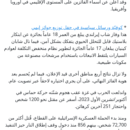
وقد أُعلن عن أسماء الفائزين على المستوى الإقليمي في أوروبا
وأفريقيا.
*
كوفيّة ورسائل سياسية في حفل توزيع جوائز إيمي
هذا وفاز شاب إيرلندي يبلغ من العمر 18 عاماً بجائزة عن ابتكار
بلاستيك قابل للتحلل الحيوي يتفكك بشكل آمن، فيما نال شابان
كينيان يبلغان 17 عاماً الجائزة لتطوير نظام منخفض التكلفة لعوادم
السيارات يلتقط الانبعاثات باستخدام مرشحات مصنوعة من
مكونات طبيعية.
ولا تزال نتائج أربع مناطق أخرى قيد الإعلان، فيما لم يُحسم بعد
هوية الفائز النهائي، على أن يجري اختياره لاحقاً عبر تصويت عام.
واندلعت الحرب في غزة عقب هجوم شنّته حركة حماس في
أكتوبر/تشرين الأول 2023، أسفر عن مقتل نحو 1200 شخص
واحتجاز 251 آخرين كرهائن.
ومنذ بدء الحملة العسكرية الإسرائيلية على القطاع، قُتل أكثر من
72,700 شخص، بينهم 856 منذ دخول وقف إطلاق النار حيز التنفيذ