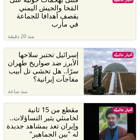
المَخا والجيش اليمني
يقصف أهدافا للجماعة
في مأرب
منذ 20 دقيقة
إسرائيل تختبر سلاحها
أخبار عالميّة
الأبرز ضد صواريخ طهران
سرًا.. هل تخشى تل أبيب
مفاجآت إيرانية؟
منذ ساعة
مقطع من 15 ثانية
أخبار عالميّة
لخامنئي يثير التساؤلات..
وإيران تعد بمشاهد جديدة
له "بين الجماهير"