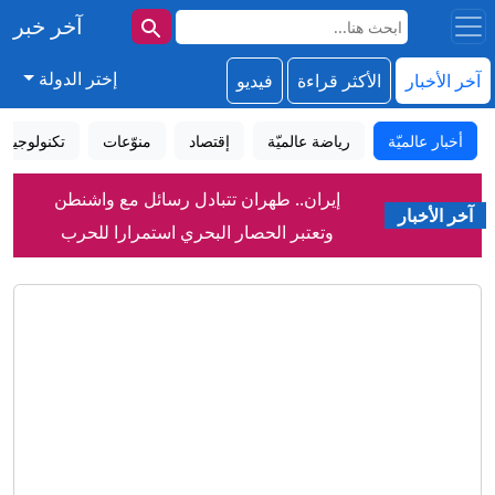
آخر خبر
إختر الدولة
آخر الأخبار
الأكثر قراءة
فيديو
أخبار عالميّة
رياضة عالميّة
إقتصاد
منوّعات
تكنولوجيا
إيران.. طهران تتبادل رسائل مع واشنطن
وتعتبر الحصار البحري استمرارا للحرب
آخر الأخبار
ما التوقعات بعد رفض نتنياهو خطة ترامب
للسلام في غزة؟
"سنتكوم": استمرار انتشار أكثر من 20
سفينة حربية لمواصلة حصار إيران
3 اتحادات قارية تطالب بمراجعة مستقلة
لمقترح إنفانتينو وتؤكد: الثقة فقدت
بـ"الخداع"
شقوق في طائرات "بوينغ" في أمريكا
تستدعي فحص مئات الطائرات
قتلى بهجمات حوثية على المَخا والجيش