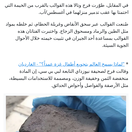
في المقابل، طوّرت فرح وتالا هذه القوالب بالقرب من الخيمة التي
احتمتا بها عقب تدمير منزلهما في أغسطس/آب.
صُنعت القوالب عبر سحق الأنقاض وغربلة الحطام، ثم خلطه بمواد
مثل الطين والرماد ومسحوق الزجاج. واختبرت الفتاتان هذه
القوالب بمساعدة أحد الجيران في تثبيت خيمته خلال الأحوال
الجوية السيئة.
*
"لماذا يسمح العالم بتجويع أطفال غزة عمداً؟" - الغارديان
وقالت فرح لصحيفة نيوزداي التابعة لبي بي سي، إن المادة
منخفضة الثمن وخفيفة الوزن، ومصممة للاستخدامات البسيطة،
مثل الأرصفة والفواصل وأحواض الحدائق.