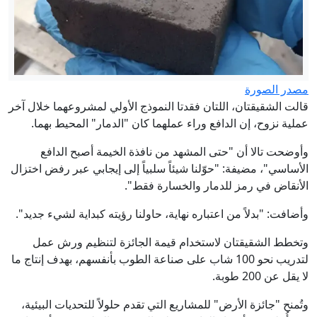
مصدر الصورة
قالت الشقيقتان، اللتان فقدتا النموذج الأولي لمشروعهما خلال آخر
عملية نزوح، إن الدافع وراء عملهما كان "الدمار" المحيط بهما.
وأوضحت تالا أن "حتى المشهد من نافذة الخيمة أصبح الدافع
الأساسي"، مضيفة: "حوّلنا شيئاً سلبياً إلى إيجابي عبر رفض اختزال
الأنقاض في رمز للدمار والخسارة فقط".
وأضافت: "بدلاً من اعتباره نهاية، حاولنا رؤيته كبداية لشيء جديد".
وتخطط الشقيقتان لاستخدام قيمة الجائزة لتنظيم ورش عمل
لتدريب نحو 100 شاب على صناعة الطوب بأنفسهم، بهدف إنتاج ما
لا يقل عن 200 طوبة.
وتُمنح "جائزة الأرض" للمشاريع التي تقدم حلولاً للتحديات البيئية،