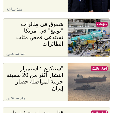
منذ ساعة
شقوق في طائرات
منوّعات
"بوينغ" في أمريكا
تستدعي فحص مئات
الطائرات
منذ ساعتين
"سنتكوم": استمرار
أخبار عالميّة
انتشار أكثر من 20 سفينة
حربية لمواصلة حصار
إيران
منذ ساعتين
قتلى بهجمات حوثية على
أخبار عالميّة