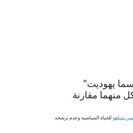
ين
ني
قب
سما يهوديت"
وات برية إلى طهران
كل منهما مقارنة
ين نتنياهو
للحياة السياسية وعدم ترشحه