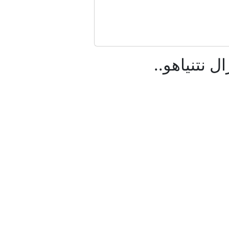
د؟
وب، فما قصتها؟
اعتزال نتنياهو..
مع حزب العمال الكردستاني؟
 مصر؟
ة