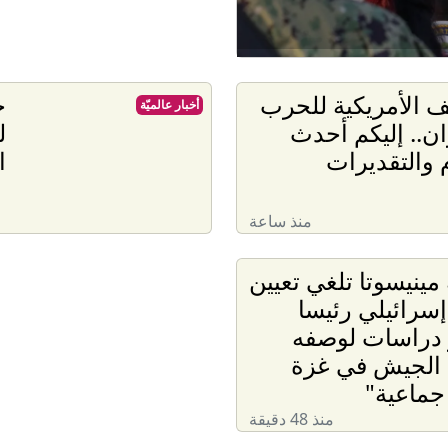
يف الأمريكية للحرب
ح
أخبار عالميّة
ان.. إليكم أحدث
ل
م والتقديرات
ا
منذ ساعة
مينيسوتا تلغي تعيين
سرائيلي رئيسا
 دراسات لوصفه
 الجيش في غزة
 جماعية"
منذ 48 دقيقة