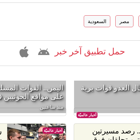
مصر
السعودية
حمل تطبيق آخر خبر
ل العدو قوات برية
اليمن.. القوات المس
على مواقع الحوثيين ف
منذ ساعتين
أخبار عالميّة
ا.. رصد مسيرتين
ر
أخبار عالميّة
ين تحلقان فوق
س