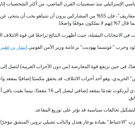
سي الإسرائيلي منذ تسعينيات القرن الماضي، من أكثر الشخصيات إثارة ل
نهم لا يملكون موقفًا واضحًا.
 في الانتخابات المقبلة، حيث أظهرت النتائج تراجعًا في قوة الائتلاف ا
ود وحزب "عوتسما يهوديت" بزعامة وزير الأمن القومي
إيتمار بن غفير
م
لحريدي، وهو أحد أحزاب الائتلاف، قد يحقق مكسبًا إضافيًا بمقعد واح
في المقابل، سجّل حزب "يشار" بقيادة غادي آيزنكوت تقدمًا بمق
بق.
لتشكيل تحالفات سياسية قد تؤثر على توزيع المقاعد.
 "الاحتياط" بقيادة يوعاز هندل والنائب تشيلي تروبر، المنشق مؤخرً