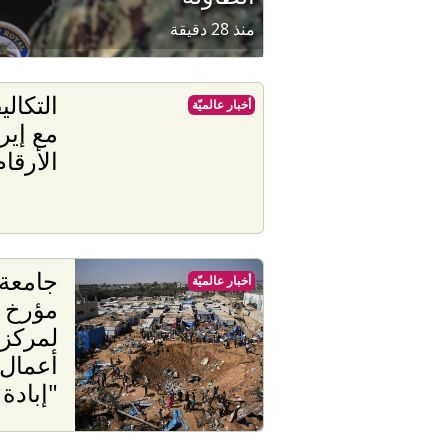
منذ 28 دقيقة
التكال
أخبار عالميّة
مع إير
الأرقا
جامعة 
أخبار عالميّة
مؤرخ إ
لمركز
أعمال
"إبادة