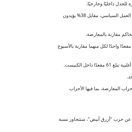
لجدل داخليًا وخارجيًا.
وبحسب الاستطلاع، الذي نشرته صحيفة "معاريف"، فإن 55% من المشاركين يرون أن نتنياهو يجب أن يتنحى عن العمل السياسي، مقابل 38% يؤيدون
لحاكم مقارنة بالمعارضة.
قعدًا واحدًا لكل منهما مقارنة بالأسبوع
د.
عد إضافي ليصل إلى 16 مقعدًا، بينما بقيت باقي أحزاب المعارضة، بما فيها الأحزاب
ا عن حزب "أزرق أبيض"، ستتجاوز نسبة