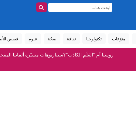
منوّعات
تكنولوجيا
ثقافة
صحّة
علوم
قصص للأط
روسيا أم "العَلَم الكاذب"؟سيناريوهات مسيّرة ألمانيا المفخ
إيران تتحدث عن شرط جديد لإعادة فتح مضيق هرمز.. ما ه
بزشكيان: أفشلنا خطة لإدخال العدو قوات برية إلى إيران
اليمن.. القوات المسلحة توجه ضربات مركزة على مواقع الحوثيين
ألمانيا.. رصد مسيرتين مجهولتين تحلقان فوق قاعدة عسكر