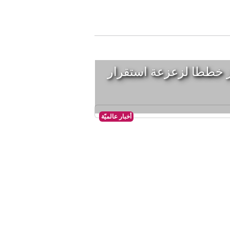
جهز خططا لزعزعة استقرار
أخبار عالميّة