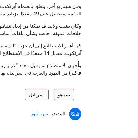
وفي سيناريو آخر، يتعلق بانضمام آيزنكوت
القائمة ستحصل على 49 مقعدًا، بزيادة مقعدين عن الأسبوع الماضي.
خلافات عميقة، خاصة بشأن ملفات أساسية 
آيزنكوت، مقابل 14 مقعدًا في الاستطلاع السابق، في ظل تأثيرات مرتبطة بعدم تشكيل قائمة ثلاثية تضم بينيت وآيزنكوت ولابيد.
فأكثر) من اليهود والعرب في إسرائيل، بهامش
نتنياهو
اسرائيل
المصدر:
يورو نيوز