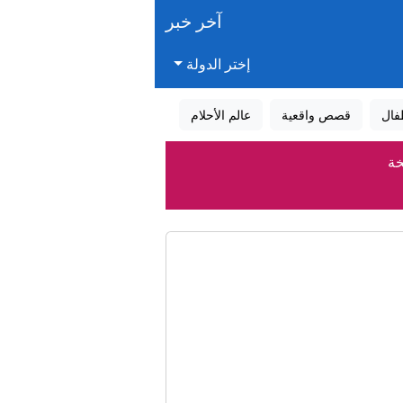
آخر خبر
إختر الدولة
فال
قصص واقعية
عالم الأحلام
خة
و؟
 في تعز
ية