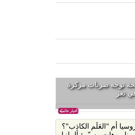
لحة توجه ضربات مركزة
ي تعز
أخبار عالميّة
وسيا أم "العَلَم الكاذب"؟
يناريوهات مسيّرة ألمانيا