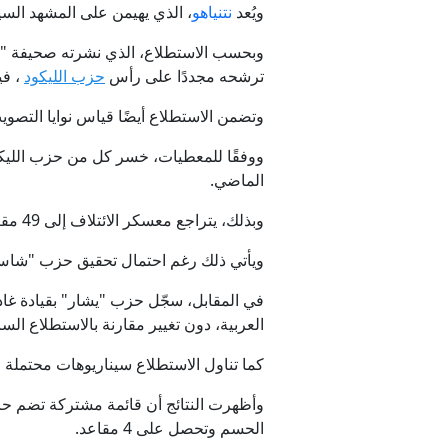
ويُعد
نتنياهو
، الذي يهيمن على المشهد السيا
ترشحه مجددًا على رأس
حزب الليكود
، فيما قال 7% إ
وتضمن الاستطلاع أيضًا قياس نوايا التصويت
ووفقًا للمعطيات، خسر كل من حزب الليك
الماضي.
وبذلك، يتراجع معسكر الائتلاف إلى 49 مقعدًا، في حين ترتفع قوة المعارضة (من دون الأحزاب العربية) لتصل إلى أغلبية تبلغ 61 مقعدًا داخل الكنيست.
ويأتي ذلك رغم احتمال تحقيق حزب "شاس" ا
العربية، دون تغيير مقارنة بالاستطلاع السا
كما تناول الاستطلاع سيناريوهات محتملة 
وأظهرت النتائج أن قائمة مشتركة تضم حزب
الحسم وتحصل على 4 مقاعد.