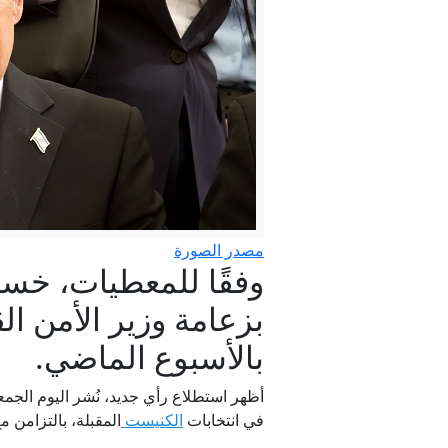
مصدر الصورة
وفقًا للمعطيات، خس
إيران م
بزعامة وزير الأمن الق
بالأسبوع الماضي.
أظهر استطلاع رأي جديد، نُشر اليوم الجم
في انتخابات
الكنيست
المقبلة، بالتزامن 