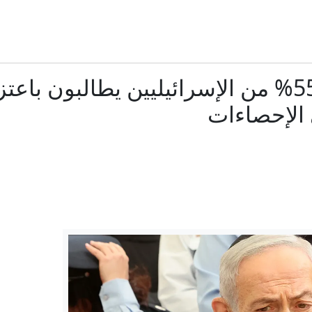
معركة المواطنة بالولادة.. من المستهدف بقرار ترمب الجدي
ُغرقت لإبطاء السوفيات".. الجفاف يكشف حطام سفن نازية بنهر الدان
استطلاع رأي جديد: 55% من الإسرائيليين يطالبون ب
المعركة الأصعب في سوريا لم تبدأ بعد
 الإحصاءات
في تركيا: ماذا يتضمن "القانون الإطاري"؟ وهل يمكن أن ينهي الصراع 
كيف غيّر حكم أمل مستقبل أطفال الناجيات من الاغتصاب في
هانتر بايدن: السرطان انتشر في جسد والدي وهو يتألم بشد
مصدر لـRT: عمان تعلن اتفاقا حول مضيق هرمز خلال ساعات