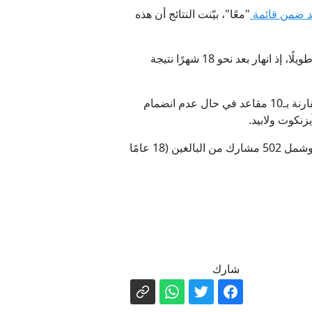
بيد ضمن قائمة
"معًا"، بيّنت النتائج أن هذه
وكان بينيت ولابيد قد تمكنا من إبعاد نتنياهو عن السلطة عام 2021 عبر ائتلاف متنوع، إلا أن هذا الائتلاف لم يصمد طويلًا، إذ انهار بعد نحو 18 شهرًا نتيجة
كما أشار الاستطلاع إلى أن حزب "الديمقراطيين" بقيادة يائير غولان سيحصل على 11 مقعدًا في هذا السيناريو، مقارنة بـ10 مقاعد في حال عدم انضمام
وأُجري الاستطلاع من قبل معهد "لازار ريسيرتش" بالتعاون مع منصة Panel4All، يومي 12 و13 مايو/أيار 2026، وشمل 502 مشارك من البالغين (18 عامًا
شارك