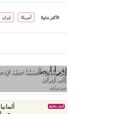
أمريكا
إيران
الأكثر تداولا
إقرأ أيضا
بزشكيان: أفشلنا خطة لإدخا
إلى إيران
منذ ساعة
ألماني
أخبار عالميّة
مجهولت