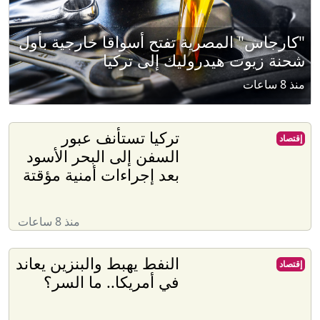
"كارجاس" المصرية تفتح أسواقا خارجية بأول
شحنة زيوت هيدروليك إلى تركيا
منذ 8 ساعات
تركيا تستأنف عبور
إقتصاد
السفن إلى البحر الأسود
بعد إجراءات أمنية مؤقتة
منذ 8 ساعات
النفط يهبط والبنزين يعاند
إقتصاد
في أمريكا.. ما السر؟