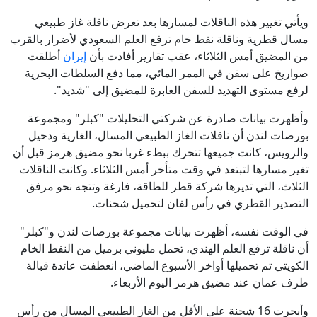
ويأتي تغيير هذه الناقلات لمسارها بعد تعرض ناقلة غاز طبيعي
مسال قطرية وناقلة نفط خام ترفع العلم السعودي لأضرار بالقرب
من المضيق أمس الثلاثاء، عقب تقارير أفادت بأن
إيران
أطلقت
صواريخ على سفن في الممر المائي، مما دفع السلطات البحرية
لرفع مستوى التهديد للسفن العابرة للمضيق إلى "شديد".
وأظهرت بيانات صادرة عن شركتي التحليلات "كبلر" ومجموعة
بورصات لندن أن ناقلات الغاز الطبيعي المسال، الغارية ودحيل
⁠والرويس، كانت جميعها تتحرك ببطء غربا نحو مضيق هرمز قبل أن
تغير مسارها لتبتعد في وقت متأخر أمس الثلاثاء. وكانت الناقلات
الثلاث، التي تديرها شركة قطر للطاقة، فارغة وتتجه نحو مرفق
التصدير القطري في رأس لفان لتحميل شحنات.
في الوقت نفسه، أظهرت بيانات مجموعة بورصات لندن و"كبلر"
أن ناقلة ترفع العلم الهندي، تحمل مليوني برميل من النفط الخام
الكويتي تم تحميلها أواخر الأسبوع الماضي، انعطفت عائدة قبالة
طرف عمان عند مضيق هرمز اليوم الأربعاء.
وأبحرت 16 شحنة على الأقل من الغاز الطبيعي المسال من رأس