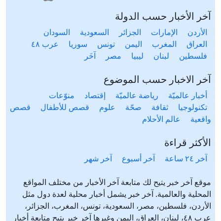
آخر الأخبار حسب الدولة
الأردن
الإمارات
الجزائر
السعودية
السودان
العراق
المغرب
اليمن
تونس
سوريا
عرب ٤٨
فلسطين
لبنان
ليبيا
مصر
آخَر
آخر الاخبار حسب الموضوع
أخبار عالميّة
رياضة عالميّة
إقتصاد
منوّعات
تكنولوجيا
ثقافة
صحّة
علوم
قصص للأطفال
قصص
واقعية
عالم الأحلام
الأكثر قراءة
آخر ٢٤ ساعة
آخر أسبوع
آخر شهر
موقع آخر خبر يتيح لك متابعة آخر الأخبار من مختلف المواقع
المحلية والعالمية. آخر خبر يشمل أخبار محلية لعدة دول مثل
الأردن، فلسطين، مصر، السعودية، تونس، المغرب، الجزائر،
عرب ٤٨، لبنان، العراق، اليمن وغيرها آخر خبر يتيح متابعة أخبار