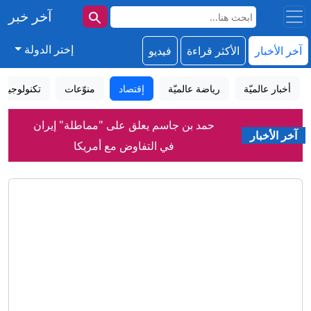
آخر خبر
إختر الدولة
آخر الأخبار
الأكثر قراءة
فيديو
أخبار عالميّة
رياضة عالميّة
إقتصاد
منوّعات
تكنولوجيا
حمد بن جاسم يعلق على "مماطلة" إيران
آخر الأخبار
في التفاوض مع أمريكا
ترامب: المفاوضات مع إيران جارية مثل
لعبة الشطرنج
ما دلالات تعيين محسن رضائي أمينا
لمجلس الأمن القومي في إيران؟
جريمة مروعة تهز التجمع الخامس.. جثث
أسرة كاملة داخل سيارة
الهلال السوداني يعلن التعاقد مع المدرب