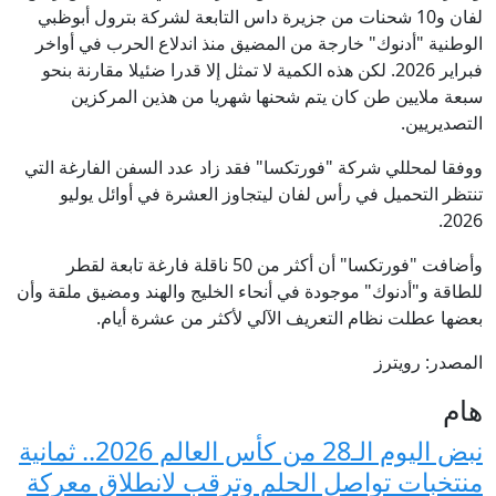
لفان و10 شحنات من جزيرة داس التابعة لشركة بترول أبوظبي
الوطنية "أدنوك" خارجة من المضيق منذ اندلاع الحرب في أواخر
⁠فبراير 2026. لكن هذه الكمية لا تمثل إلا قدرا ضئيلا مقارنة بنحو
سبعة ملايين طن كان يتم شحنها شهريا من هذين المركزين
التصديريين.
ووفقا لمحللي شركة "فورتكسا" فقد زاد عدد السفن الفارغة التي
تنتظر التحميل في رأس لفان ليتجاوز العشرة في أوائل يوليو
2026.
وأضافت "فورتكسا" أن أكثر من 50 ناقلة فارغة تابعة لقطر
للطاقة و"أدنوك" ⁠موجودة في أنحاء الخليج والهند ومضيق ملقة وأن
بعضها عطلت نظام التعريف الآلي لأكثر من عشرة أيام.
المصدر: رويترز
هام
نبض اليوم الـ28 من كأس العالم 2026.. ثمانية
منتخبات تواصل الحلم وترقب لانطلاق معركة