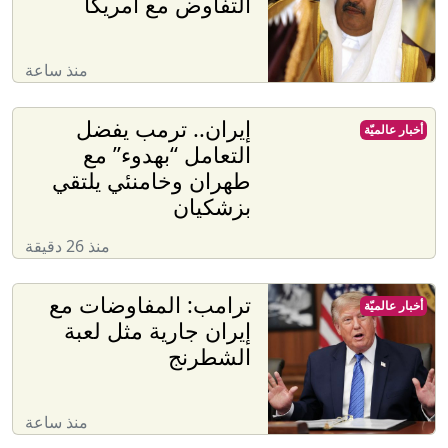
التفاوض مع أمريكا
منذ ساعة
إيران.. ترمب يفضل
أخبار عالميّة
التعامل “بهدوء” مع
طهران وخامنئي يلتقي
بزشكيان
منذ 26 دقيقة
ترامب: المفاوضات مع
أخبار عالميّة
إيران جارية مثل لعبة
الشطرنج
منذ ساعة