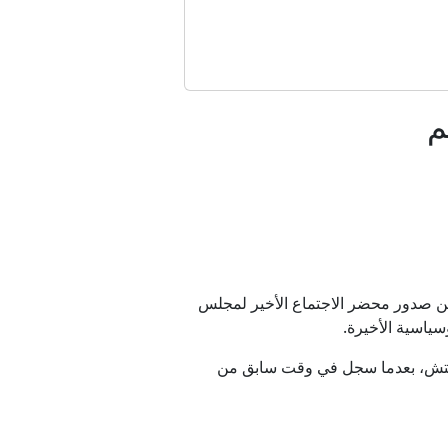
اريخ "أتاكمز" الأمريكية
م
شر
وضات روما
ت الأبيض
رين صدور محضر الاجتماع الأخير لمجلس
ياسية الأخيرة.
ران؟
سبة 0.45% إلى 4123.28 دولارا للأوقية بحلول الساعة 07:00 بتوقيت غرينتش، بعدما سجل في وقت سابق من
لسورية