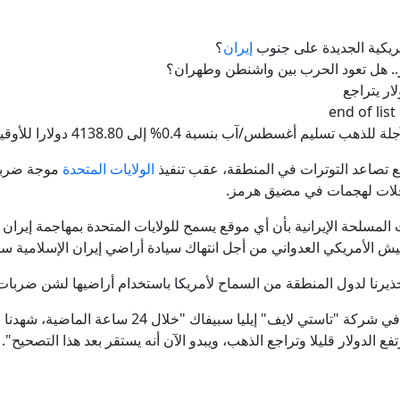
بالتزامن مع مفاوضات روما.. سلسلة غارات إسرائيلية على جنوب
إيران
؟
فوضى باسم الأمن.. البصمة البيومترية تشل مطارات أوروب
ويورك تايمز": الاستخبارات المركزية الأمريكية تنشئ فرقة سرية لـ"نخر
م أغسطس/آب بنسبة 0.4% إلى 4138.80 دولارا للأوقية.
مقتل جنديين إسرائيليين وإصابة 4 في جنوب لبنان
 تصاعد التوترات في المنطقة، عقب تنفيذ
الولايات المتحدة
موجة ضربات
البنك المركزي الأوكراني يكشف عن رقم تمويل خارجي ضخم تلقته كييف م
 المسلحة الإيرانية بأن أي موقع يسمح للولايات المتحدة بمهاجمة إيرا
لجيش الأمريكي العدواني من أجل انتهاك سيادة أراضي إيران الإسلامية
فيديو ردة فعل ترامب لطفل ركض على المنصة وما قاله عن بايدن ي
تحذيرنا لدول المنطقة من السماح لأمريكا باستخدام أراضيها لشن ضربات
وقال رئيس قسم الاقتصاد الكلي العالمي في شركة "تاست
 الدولار قليلا وتراجع الذهب، ويبدو الآن أنه يستقر بعد هذا التصحيح".