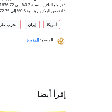
* تراجع البلاتين بنسبة 0.2% إلى 1636.72 دولارا.
* انخفض البلاديوم بنسبة 0.3% إلى 1272.75 دولارا للأوقية.
أمريكا
إيران
الحرب على 
المصدر:
الجزيرة
إقرأ أيضا