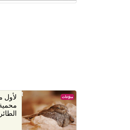
لأول م
منوّعات
محمية 
الطائر