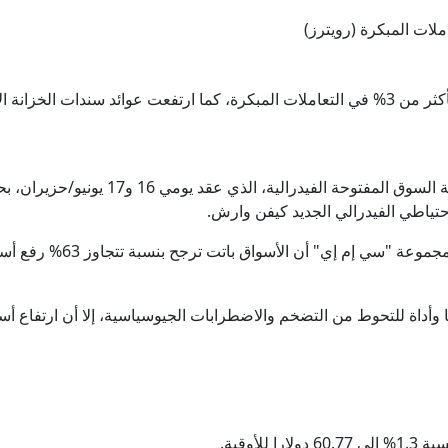
في الأسواق المالية، قفزت أسعار النفط بأكثر من 3% في التعاملات المبكرة، كما ارتفعت عوا
وتترقب الأسواق صدور محضر اجتماع لجنة السو
تياطي الفيدرالي الجديد كيفن وارش.
وأظهرت بيانات أداة "فيد ووتش"
نا وأداة للتحوط من التضخم والاضطرابات الجيوسياسية، إلا أن ارتفاع أسعا
لأوقية.