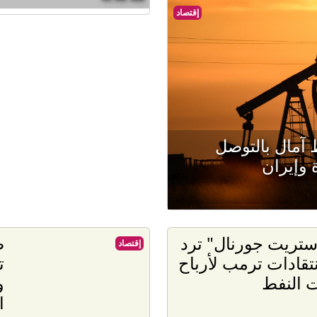
إقتصاد
آمال بالتوصل
 وإيران
تريت جورنال" ترد
ص
إقتصاد
تقادات ترمب لأرباح
ت
 النفط
و
ا