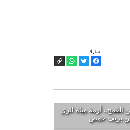
شارك
ن القمح.. أزمة مياه الري
عين بريف حمص