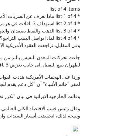
list of 4 items
* list 1 of 4 ماذا نعرف عن الضربات الأمريكية الجديدة على جنوب
* list 2 of 4 استهداف 3 ناقلات في هرمز.. هل تعود الحرب بين واشنطن وطهران؟
* list 3 of 4 الذهب والنفط يصعدان والدولار يتراجع
"ني
* list 4 of 4 لماذا يواصل الذهب التراجع؟ end of list
وفي المقابل، تراجعت العقود الأمريكية الآجلة للذهب تسلي
جاءت تحركات المعدن النفيس بالتزامن مع
لطهران ببيع النفط، إلى جانب تعرض 3 ناقلات لهجمات في مضيق هرمز.
وردا على الهجمات الأمريكية هددت القوات
لمقر "خاتم الأنبياء" أن "كل دعم يقدم ل
وقالت الخارجية الإيرانية في بيان "نكرر 
ونتيجة لذلك، انخفضت أسعار السندات وارتفع