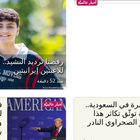
أخبار عالميّة
رفضتا ترديد النشيد.. 
للاعبتين إيرانيتين
منذ 52 دقيقة
رة في السعودية..
ف
أخبار عالميّة
توثّق تكاثر هذا
ل
 الصحراوي النادر
و
ر