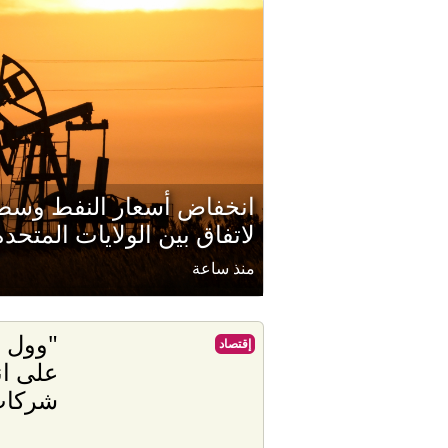
انخفاض أسعار النفط وسط 
لاتفاق بين الولايات المتحدة
منذ ساعة
"وول س
إقتصاد
على ان
شركات