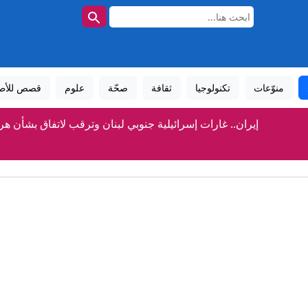
منوّعات
تكنولوجيا
ثقافة
صحّة
علوم
قصص للأط
إيران.. غارات إسرائيلية جنوبي لبنان وترقب لاتفاق بشأن هر
انخفاض مخزون أنظمة الدفاع الأمريكية.. ما الذي يعنيه لدول ال
هجمات روسية تقتل 6 في أوكرانيا والدفاع الجوي الروسي يسقط مئات المسيرات
رفضتا ترديد النشيد.. الجنسية الأسترالية للاعبتين إيرانيتين
لأول مرة في السعودية.. محمية توثّق تكاثر هذا الطائر الصحراوي 