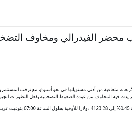
تمرين بصعقات كهربائية... هل تجرؤ على تجربته لمدة 20 دقيقة؟
ل بعودة الحوار بين طهران وواشنطن، وتقرير يحذّر من تراجع مخزون صو
ب محضر الفيدرالي ومخاوف التضخ
شاهد.. اغتيال مؤثر مكسيكي برصاص مسلحين خلال بث مبا
مقتل لبناني وجنديين إسرائيليين تزامناً مع الجولة السابعة من مفا
"لا سمح الله أن يصبح رئيسا".. فانس يحذر من وصول عبدول للبي
أربعاء، متعافية من أدنى مستوياتها في نحو أسبوع، مع ترقب المستثم
تزايدت فيه المخاوف من عودة الضغوط التضخمية بفعل التطورات الجيوس
أرامكو تسجل أرباحاً قياسية: هل تستفيد السعودية من حرب إي
وصعد الذهب في المعاملات الفورية بن
"الديار": تحركات تمهد لاجتماع محتمل بين حزب الله والقيادة ا