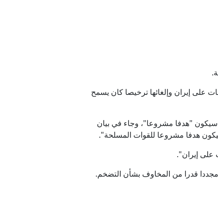
 لبنان
ا
" كوبا من الداخل
 على إيران وإلغائها ترخيصا كان يسمح
نذ 2022
ن سيكون "هدفا مشروعا"، وجاء في بيان
 سيكون هدفا مشروعا للقوات المسلحة".
لقى رواجا
 على إيران".
ي لايف" إيليا سبيفاك "خلال 24 ساعة الماضية، شهدنا مجددا قدرا من المخاوف بشأن التضخم.