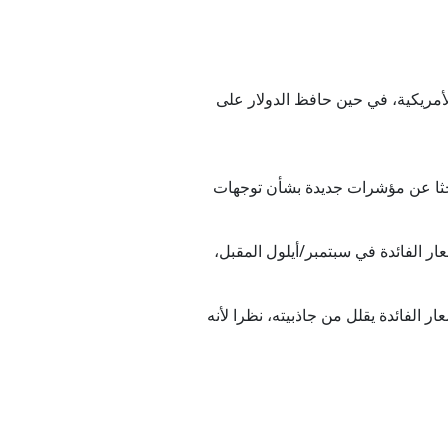
ئد سندات الخزانة الأمريكية، في حين حافظ الدولار على
ق المفتوحة الفيدرالية، الذي عقد يومي 16 و17 يونيو/حزيران، بحثا عن مؤشرات جديدة بشأن توجهات
 التابعة لمجموعة "سي إم إي" أن الأسواق باتت ترجح بنسبة تتجاوز 63% رفع أسعار الفائدة في سبتمبر/أيلول المقبل،
ر الفائدة يقلل من جاذبيته، نظرا لأنه