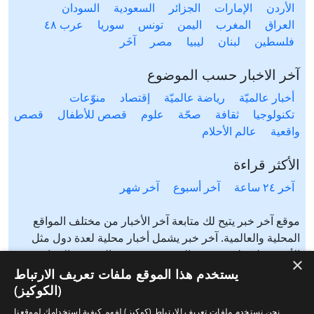
الأردن
الإمارات
الجزائر
السعودية
السودان
العراق
المغرب
اليمن
تونس
سوريا
عرب ٤٨
فلسطين
لبنان
ليبيا
مصر
آخَر
آخر الاخبار حسب الموضوع
أخبار عالميّة
رياضة عالميّة
إقتصاد
منوّعات
تكنولوجيا
ثقافة
صحّة
علوم
قصص للأطفال
قصص
واقعية
عالم الأحلام
الأكثر قراءة
آخر ٢٤ ساعة
آخر أسبوع
آخر شهر
موقع آخر خبر يتيح لك متابعة آخر الأخبار من مختلف المواقع
المحلية والعالمية. آخر خبر يشمل أخبار محلية لعدة دول مثل
الأردن، فلسطين، مصر، السعودية، تونس، المغرب، الجزائر،
×
عرب ٤٨، لبنان، العراق، اليمن وغيرها آخر خبر يتيح متابعة أخبار
يستخدم هذا الموقع ملفات تعريف الارتباط
من شتى المواضيع مثل: أخبار محلية، أخبار عالمية، رياضة،
(الكوكيز)
إقتصاد، ثقافة، منوعات وغيرها تابع الأخبار المحلية والعالمية من
نحن نستخدم ملفات تعريف الارتباط (كوكيز) لفهم كيفية استخدامك لموقعنا