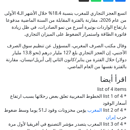
الحيوية (فيديو)
بأغلبية ساحقة.. الكونغرس يقر عقوبات
مشددة على روسيا
اتسع العجز التجاري للمغرب بنسبة 18.4% خلال الأشهر الـ4 الأولى
شركة أرجنتينية تتهم واشنطن بممارسة
من عام 2026، مقارنة بالفترة المقابلة من السنة الماضية مدفوعا
بارتفاع الواردات بوتيرة أسرع من نمو الصادرات، في ظل زيادة
ضغوط "غير لائقة" لإلغاء مشروع مع
فاتورة الطاقة واستمرار الضغوط على الميزان التجاري.
شركة هواوي الصينية
البنتاغون يعفي قائد الفيلق الخامس
المسؤول عن تنسيق الدعم لأوكرانيا من
وقال مكتب الصرف المغربي، المسؤول عن تنظيم سوق الصرف
الأجنبي، إن العجز التجاري بلغ 127 مليار درهم (نحو 13.8 مليار
منصبه
مجلس الأمن يدين الهجمات الصاروخية
دولار) خلال الفترة من يناير/كانون الثاني إلى أبريل/نيسان، مقارنة
الحوثية على السعودية ويستنكر الرحلات
بالفترة نفسها من العام الماضي.
الجوية غير المصرح بها لليمن
"كبار قادة الجيش الأمريكي يبحثون عن
اقرأ أيضا
مخرج من حرب إيران مع محدودية
الخيارات".. مصادر تكشف لـCNN
إيران.. واشنطن تبحث عن مخرج من
list of 4 items
* list 1 of 4 الخطوط المغربية تعلق بعض رحلاتها بسبب ارتفاع
الكواليس
الحرب وبزشكيان ينفي وجود خلافات
أسعار الوقود
داخلية
* list 2 of 4
المغرب
يؤمن مخزونات وقود لـ51 يوما وسط ضغوط
حرب
إيران
* list 3 of 4 المغرب يتصدر مؤشر التصنيع في أفريقيا لأول مرة