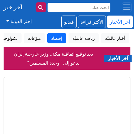
آخر خبر
إختر الدولة
آخر الأخبار
الأكثر قراءة
فيديو
أخبار عالميّة
رياضة عالميّة
إقتصاد
منوّعات
تكنولوجيا
بعد توقيع اتفاقية مكة.. وزير خارجية إيران
آخر الأخبار
يدعو إلى "وحدة المسلمين"
"بوتين قد يهاجم إحدى دول الناتو".. ما
تقديرات الاستخبارات الأمريكية لخطط
رئيس روسيا؟
المسيّرة المفخَّخة.. التداعيات تتواصل
بألمانيا وروسيا تنفي مسؤوليتها
كم سيتقاضى صلاح من الأموال مع
طرابزون سبور؟
أسعار الغذاء ترتفع لأعلى مستوى منذ 3