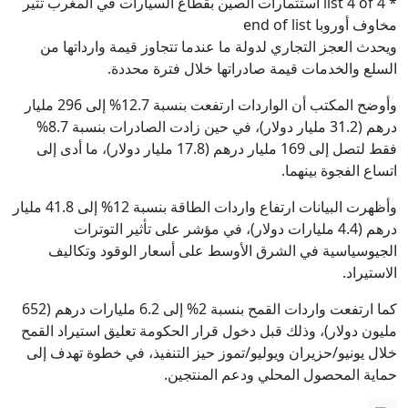
* list 4 of 4 استثمارات الصين بقطاع السيارات في المغرب تثير
مخاوف أوروبا end of list
ويحدث العجز التجاري لدولة ما عندما تتجاوز قيمة وارداتها من
السلع والخدمات قيمة صادراتها خلال فترة محددة.
وأوضح المكتب أن الواردات ارتفعت بنسبة 12.7% إلى 296 مليار
درهم (31.2 مليار دولار)، في حين زادت الصادرات بنسبة 8.7%
فقط لتصل إلى 169 مليار درهم (17.8 مليار دولار)، ما أدى إلى
اتساع الفجوة بينهما.
وأظهرت البيانات ارتفاع واردات الطاقة بنسبة 12% إلى 41.8 مليار
درهم (4.4 مليارات دولار)، في مؤشر على تأثير التوترات
الجيوسياسية في الشرق الأوسط على أسعار الوقود وتكاليف
الاستيراد.
كما ارتفعت واردات القمح بنسبة 2% إلى 6.2 مليارات درهم (652
مليون دولار)، وذلك قبل دخول قرار الحكومة تعليق استيراد القمح
خلال يونيو/حزيران ويوليو/تموز حيز التنفيذ، في خطوة تهدف إلى
حماية المحصول المحلي ودعم المنتجين.