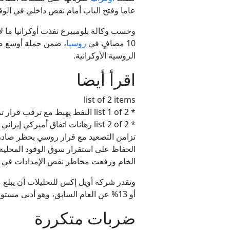
عاما وفتح الباب أمام نقص داخلي في الو
10 مصافٍ في
روسيا
الروسية الأوكرانية.
اقرأ أيضا
list of 2 items
* list 1 of 2 النفط يهبط مع ترقب قرار ترمب بشأن الاتفاق مع
* list 2 of 2 رهانات اتفاق أميركي إيراني تضغط على النفط وترفع الأسهم العالمية end of list
تزامن التصعيد مع قرار روسي بحظر صادرا
الحفاظ على استقرار سوق الوقود المحلية
الخام ورفعت مخاطر نقص الإمدادات في 
أو 13% عن العام السابق، وهو أدنى مستوى منذ أكتوبر/تشرين الأول 2009، وفق حسب بلومبيرغ.
ضربات متكررة