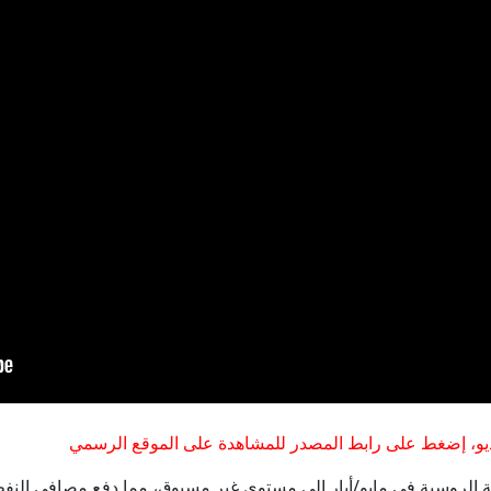
هل يعطل الحرس الثوري حسم اتفاق الملاحة في هرمز؟
اتفاق محتمل في هرمز يختبر استعداد ترمب للتنازل
"​​مواليد الاغتصاب" في السودان: أطفال بلا هوية
حاخام اليهود الأكبر في روسيا: يمكن تسوية النزاعات في العالم في
قمة سعودية تركية باكستانية في جدة وسط تسارع التطورات الإ
إيران.. ترمب يؤكد السيطرة على هرمز وطهران تتحدث عن اتفاق و
و، إضغط على رابط المصدر للمشاهدة على الموقع الرسمي