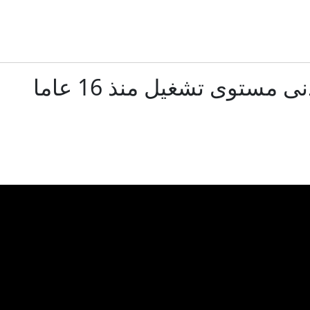
رواج إعلان الأمير علي عدم تغير الموقف من انفنتينو رغم وصول 
إعلام يمني: انفجارات في مأرب بعد قصف الحوثيين مواقع بالم
مستوى تشغيل منذ 16 عاما
لا اختراق في روما.. إسرائيل ترفض انسحابا جديدا من جنوب ل
لبنان.. إصابة جندي باستهداف إسرائيلي لجرافة للجيش في الم
بوتين يبحث مع محمد بن زايد آل نهيان هاتفيا الوضع في منطقة الخليج
كيف يمكن إنهاء حرب السودان الوحشية والمنسية؟ - في الإيكو
 الأولى.. القسام تكشف صاحب اللقطة الشهيرة لإحراق جرافة إسرائيل