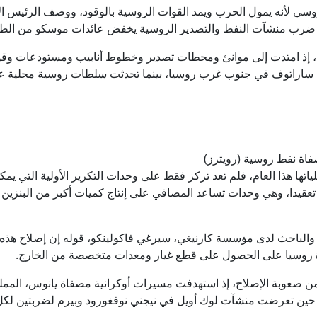
وسي لأنه يمول الحرب ويمد القوات الروسية بالوقود، ووصف الرئيس ا
 إن ضرب منشآت النفط والتصدير الروسية يخفض عائدات موسكو من الطا
في، إذ امتدت إلى موانئ ومحطات تصدير وخطوط أنابيب ومستودعات وق
اة ساراتوف في جنوب غرب روسيا، بينما تحدثت سلطات روسية محلية عن
فاة نفط روسية (رويترز)
تها هذا العام، فلم تعد تركز فقط على وحدات التكرير الأولية التي يم
تعقيدا، وهي وحدات تساعد المصافي على إنتاج كميات أكبر من البنزين 
 والباحث لدى مؤسسة كارنيغي، سيرغي فاكولينكو، قوله إن إصلاح هذه 
رة روسيا على الحصول على قطع غيار ومعدات متخصصة من الخارج.
ا من صعوبة الإصلاح، إذ استهدفت مسيرات أوكرانية مصفاة يانوس، ا