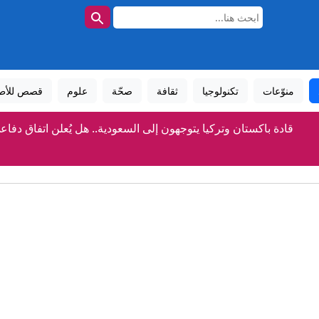
منوّعات
تكنولوجيا
ثقافة
صحّة
علوم
قصص للأط
قادة باكستان وتركيا يتوجهون إلى السعودية.. هل يُعلن اتفاق دفاع
ماذا نعلم عن السعودي عبدالله الشهري بعد تعيينه قائدا للتحالف 
مزاعم روسية بتورط الناتو في توجيه ضربات أوكرانية ضد منشآت 
كيف تقفز في نهر النيل من دون أن تبتل؟
لأول مرة.. صورة تكشف سطح الشمس بأدق تفاصيله حتى ال