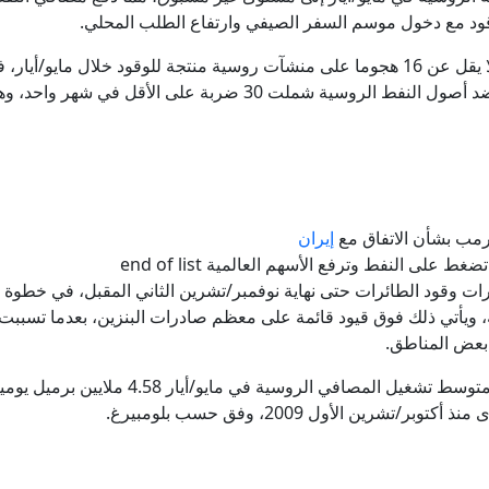
قود مع دخول موسم السفر الصيفي وارتفاع الطلب المحلي.
، ضمن حملة أوسع ضد أصول النفط الروسية شملت 30 ضربة عل
إيران
ت وقود الطائرات حتى نهاية نوفمبر/تشرين الثاني المقبل، في خطوة ق
، ويأتي ذلك فوق قيود قائمة على معظم صادرات البنزين، بعدما تسب
بعض المناطق.