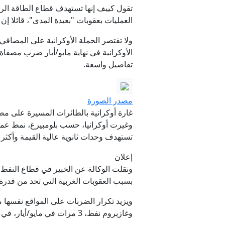
تقول كييف إنها تستهدف قطاع الطاقة الر
العمليات بعقوبات "بعيدة المدى"، قائلا
ولا تقتصر الحملة الأوكرانية على المصا
الأوكرانية في نهاية مايو/أيار ضرب مصف
تفاصيل واسعة.
مصدر الصورة
غارة أوكرانية بالطائرات المسيرة على مص
وغيرت أوكرانيا، حسب بلومبيرغ، نمط عمليا
تستهدف وحدات ثانوية عالية القيمة وأكثر 
إعلان
ونقلت الوكالة عن الخبير في قطاع النفط
بسبب العقوبات الغربية التي تحد من قد
ويزيد تكرار الضربات على المواقع نفسه
وغازبروم نفط، 3 مرات في مايو/أيار، في حين تعرضت منشآت لوك أويل في نيجني نوفغورود وبيرم لضربتين لكل منها.