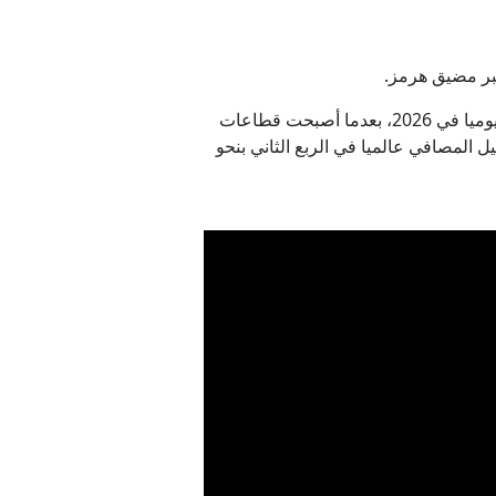
عبر مضيق هرمز.
وقالت الوكالة الدولية للطاقة في تقرير مايو/أيار إن الطلب العالمي على النفط قد ينكمش بنحو 420 ألف برميل يوميا في 2026، بعدما أصبحت قطاعات
 المصافي عالميا في الربع الثاني بنحو