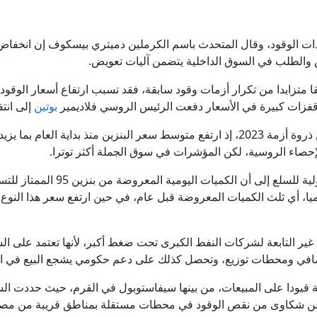
 الوقود، وقال المتحدث باسم الكرملين دميتري بيسكوف إن انخفاض ا
 والطلب في السوق الداخلية يتضمن آليات تعويض.
بوتين
إلى انت
وتشير بيانات بورصة سان بطرسبورغ 
ير التابعة لشركات النفط الكبرى تحت ضغط أكبر، لأنها تعتمد على ال
مصافي ومحطات توزيع، وتحصل كذلك على دعم حكومي يشجع البيع في ال
ية عن شكاوى من نقص الوقود في محطات مستقلة بمناطق قريبة من م