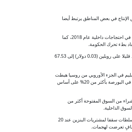
لإنتاج في بعض المناطق يرتبط أيضا
لكن إجراءات الحكومة الروسية تعكس قلقا متزايدا من تكرار أزمات وقود سابقة، فقد تسبب ارتفاع أسعار الوقود في احتجاجات داخلية عام 2018، كما
قاد بطء تحرك الحكومة.
وحتى الآن، تبدو السوق الروسية بعيدة عن ذروة أزمة 2023، إذ ارتفع متوسط سعر البنزين منذ بداية العام بما يزيد قليلا على روبلين (0.03 دولار) إلى 67.53
الدولية للسلع إلى أن الكميات اليومية المعروضة من بنزين 95 الممتاز للتسليم في الجزء الأوروبي من روسيا هبطت
في أواخر مايو/أيار إلى نحو 5 آلاف طن يوميا، أي ثلث الكميات المعروضة قبل عام، في حين ارتفع سعر هذا النوع في البورصة بأكثر من 20% على أساس
شراء من السوق المفتوحة أكثر من
سوق الداخلية.
وسجلت مناطق خاضعة للسيطرة الروسية قيودا على المبيعات، من بينها سيفاستوبول في القرم، حيث حددت السلطات سقفا لمشتريات البنزين عند 20
صافٍ تعرضت لهجمات.