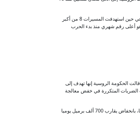
وحسب وكالة بلومبيرغ نفذت أوكرانيا ما لا يقل عن 16 هجوما على منشآت روسية منتجة للوقود خلال مايو/أيار، في حين استهدفت المسيرات 8 من أكبر
ى الأقل في شهر واحد، وهو أعلى رقم شهري منذ بدء الحرب
الت الحكومة الروسية إنها تهدف إلى
بت الضربات المتكررة في خفض معالجة
وتقدر شركة أويل إكس للتحليلات أن يبلغ متوسط تشغيل المصافي الروسية في مايو/أيار 4.58 ملايين برميل يوميا، بانخفاض يقارب 700 ألف برميل يوميا