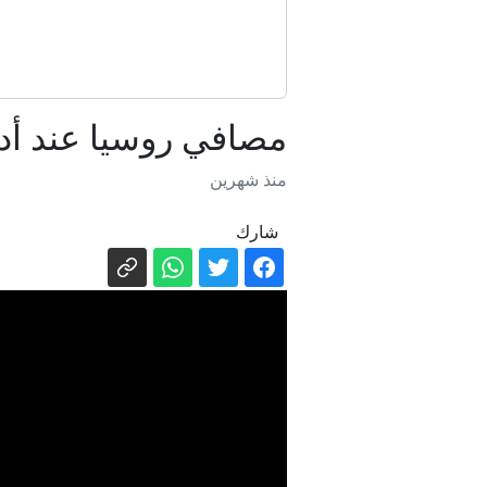
مصافي روسيا عند أدنى 
منذ شهرين
شارك
للمرة