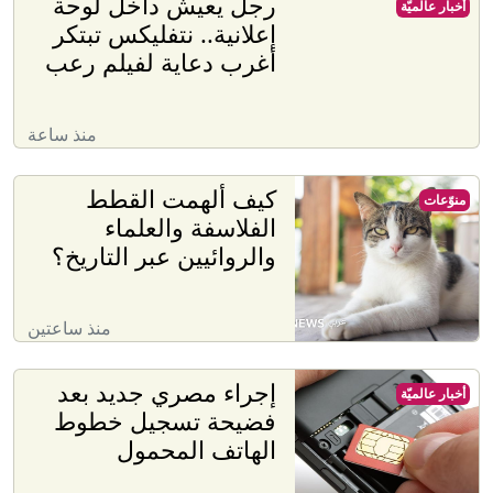
رجل يعيش داخل لوحة
أخبار عالميّة
إعلانية.. نتفليكس تبتكر
أغرب دعاية لفيلم رعب
منذ ساعة
كيف ألهمت القطط
منوّعات
الفلاسفة والعلماء
والروائيين عبر التاريخ؟
منذ ساعتين
إجراء مصري جديد بعد
أخبار عالميّة
فضيحة تسجيل خطوط
الهاتف المحمول