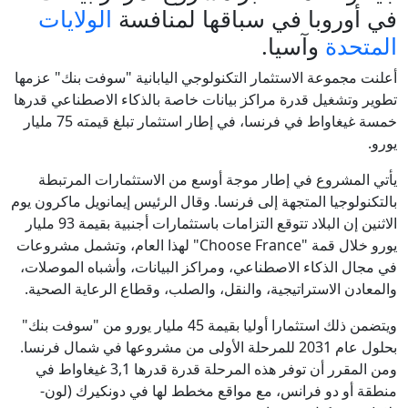
في أوروبا في سباقها لمنافسة
الولايات
المتحدة
وآسيا.
أعلنت مجموعة الاستثمار التكنولوجي اليابانية "سوفت بنك" عزمها
تطوير وتشغيل قدرة مراكز بيانات خاصة بالذكاء الاصطناعي قدرها
خمسة غيغاواط في فرنسا، في إطار استثمار تبلغ قيمته 75 مليار
يورو.
يأتي المشروع في إطار موجة أوسع من الاستثمارات المرتبطة
بالتكنولوجيا المتجهة إلى فرنسا. وقال الرئيس إيمانويل ماكرون يوم
الاثنين إن البلاد تتوقع التزامات باستثمارات أجنبية بقيمة 93 مليار
يورو خلال قمة "Choose France" لهذا العام، وتشمل مشروعات
في مجال الذكاء الاصطناعي، ومراكز البيانات، وأشباه الموصلات،
والمعادن الاستراتيجية، والنقل، والصلب، وقطاع الرعاية الصحية.
ويتضمن ذلك استثمارا أوليا بقيمة 45 مليار يورو من "سوفت بنك"
بحلول عام 2031 للمرحلة الأولى من مشروعها في شمال فرنسا.
ومن المقرر أن توفر هذه المرحلة قدرة قدرها 3,1 غيغاواط في
منطقة أو دو فرانس، مع مواقع مخطط لها في دونكيرك (لون-