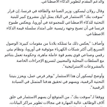
والدعم المقدم لتطوير الذكاء الاصطناعي.
وقال رولان ليسكور، وزير الصناعة والطاقة في فرنسا، إن قرار
"سوفت بنك" الاستثمار في البلاد يمثل أول مشروع كبير للبنية
التحتية للذكاء الاصطناعي للمجموعة في أوروبا، ويعكس طموح
فرنسا في أن تصبح وجهة رئيسية على امتداد سلسلة قيمة الذكاء
الاصطناعي.
وأضاف: "يعكس ذلك ما تمتلكه بلادنا من مقومات كبيرة: الوصول
السريع إلى أكثر شبكات الكهرباء موثوقية في أوروبا، ونظام بيئي
رقمي وصناعي قوي يضم قوة عاملة ماهرة، وحكومة تعمل بتناغم
مع السلطات المحلية والمعنيين لتسريع الإجراءات الخاصة
بالمشروعات الاستراتيجية".
وأوضح ليسكور أن هذا الاستثمار "يوفر فرص عمل، ويعزز بنيتنا
التحتية الرقمية، ويسهم في تحقيق هدفنا المتمثل في السيادة
الرقمية".
ووفقا لـ"سوفت بنك"، من المتوقع أن يسهم الاستثمار في خلق
آلاف الوظائف عالية المهارة في مجالات تطوير مراكز البيانات،