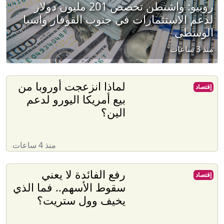
روبيو: واشنطن تخصص 201 مليون دولار
لدعم الاستثمارات في جنوب القوقاز وآسيا
الوسطى
منذ 3 ساعات
لماذا انزعجت أوروبا من
إقتصاد
بيع أمريكا اليورو لدعم
الين؟
منذ 4 ساعات
رفع الفائدة لا يعني
إقتصاد
سقوط الأسهم.. فما الذي
يخيف وول ستريت؟