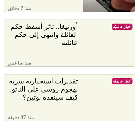
منذ 7 دقائق
أورتيغا.. ثائر أسقط حكم
أخبار عالميّة
العائلة وانتهى إلى حكم
عائلته
منذ ساعتين
تقديرات استخبارية سرية
أخبار عالميّة
بهجوم روسي على الناتو..
كيف سينفذه بوتين؟
منذ 47 دقيقة