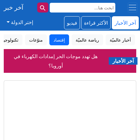
آخر خبر
إختر الدولة
آخر الأخبار
الأكثر قراءة
فيديو
أخبار عالميّة
رياضة عالميّة
إقتصاد
منوّعات
تكنولوجيا
هل تهدد موجات الحر إمدادات الكهرباء في
آخر الأخبار
أوروبا؟
ما دامت لا تهاجم الدول الأعضاء.. فيدان:
اتفاقية مكة للدفاع المشترك لا تستهدف
إيران
فيدان: مصر قد تنضم إلى اتفاقية مكة
للدفاع المشترك
وفاة والد ميسي.. "الركيزة خلف مسيرة
الأفضل في التاريخ"
نيوزويك: إسرائيل تعد خططا لشرق أوسط
ما بعد أمريكا