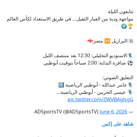
تتابعون الليلة
مواجهة ودية من العيار الثقيل… في طريق الاستعداد لكأس العالم
🏆🌍
🇧🇷البرازيل 🆚 مصر🇪🇬
🎙️الاستوديو التحليلي: 12:30 بعد منتصف الليل
⚽️ صافرة البداية: 2:00 صباحاً بتوقيت أبوظبي
التعليق الصوتي:
🎙️عامر عبدالله - أبوظبي الرياضية 1️⃣
🎙️ عيسى الحربين - أبوظبي الرياضية…
pic.twitter.com/ZWVBAglsgG
June 6, 2026
— ADSportsTV (@ADSportsTV)
شاهد على إكس