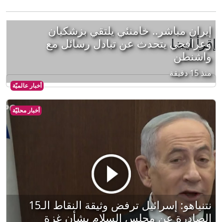
إيران مباشر.. خامنئي يلتقي بزشكيان
إقرأ أيضا
وعراقجي يتحدث عن تبادل رسائل مع
واشنطن
منذ 15 دقيقة
أخبار عالميّة
أخبار محليّة
نتنياهو: إسرائيل ترفض وثيقة النقاط الـ15
الصادرة عن مجلس السلام بشأن غزة