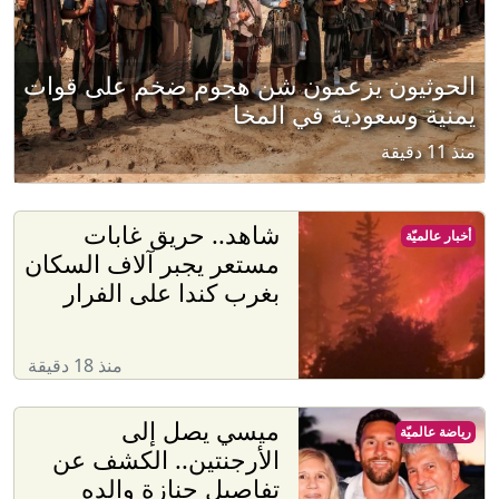
الحوثيون يزعمون شن هجوم ضخم على قوات
يمنية وسعودية في المخا
منذ 11 دقيقة
شاهد.. حريق غابات
أخبار عالميّة
مستعر يجبر آلاف السكان
بغرب كندا على الفرار
منذ 18 دقيقة
ميسي يصل إلى
رياضة عالميّة
الأرجنتين.. الكشف عن
تفاصيل جنازة والده