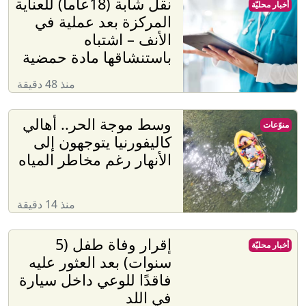
نقل شابة (18عاما) للعناية
أخبار محليّة
المركزة بعد عملية في
الأنف – اشتباه
باستنشاقها مادة حمضية
منذ 48 دقيقة
وسط موجة الحر.. أهالي
منوّعات
كاليفورنيا يتوجهون إلى
الأنهار رغم مخاطر المياه
منذ 14 دقيقة
إقرار وفاة طفل (5
أخبار محليّة
سنوات) بعد العثور عليه
فاقدًا للوعي داخل سيارة
في اللد