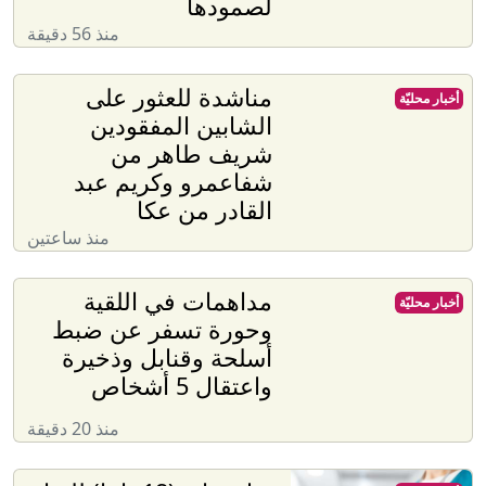
لصمودها
منذ 56 دقيقة
مناشدة للعثور على
أخبار محليّة
الشابين المفقودين
شريف طاهر من
شفاعمرو وكريم عبد
القادر من عكا
منذ ساعتين
مداهمات في اللقية
أخبار محليّة
وحورة تسفر عن ضبط
أسلحة وقنابل وذخيرة
واعتقال 5 أشخاص
منذ 20 دقيقة