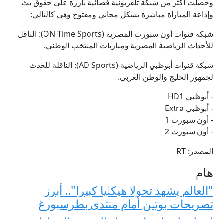
وحصلت أكثر من شبكة تلفزيونية فضائية بارزة على حقوق بث
وإذاعة المباراة مباشرة بشكل مجاني ومفتوح وهي كالتالي:
شبكة قنوات أون سبورت المصرية (ON Time Sports): الناقل
للأحداث الرياضية المصرية ومباريات المنتخب الوطني.
شبكة قنوات أبوظبي الرياضية (AD Sports): الناقلة للحدث
لجمهور الخليج والوطن العربي.
- أبوظبي HD1
- أبوظبي Extra
- أون سبورت 1
- أون سبورت 2
المصدر: RT
هام
"العالم يشهد تحولا هيكليا كبيرا".. أبرز
تصريحات بوتين أمام منتدى بطرسبورغ