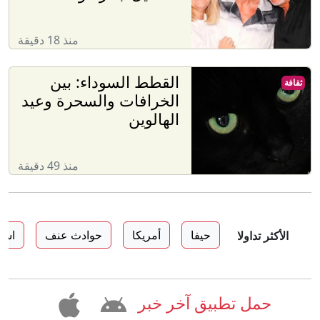
منذ 18 دقيقة
القطط السوداء: بين
ثقافة
الخرافات والسحرة وعيد
الهالوين
منذ 49 دقيقة
حيفا
أمريكا
حوادث عنف
اسر
الأكثر تداولا
حمل تطبيق آخر خبر