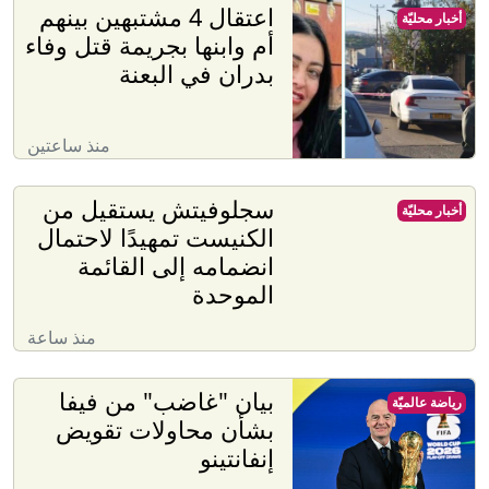
اعتقال 4 مشتبهين بينهم
أخبار محليّة
أم وابنها بجريمة قتل وفاء
بدران في البعنة
منذ ساعتين
سجلوفيتش يستقيل من
أخبار محليّة
الكنيست تمهيدًا لاحتمال
انضمامه إلى القائمة
الموحدة
منذ ساعة
بيان "غاضب" من فيفا
رياضة عالميّة
بشأن محاولات تقويض
إنفانتينو