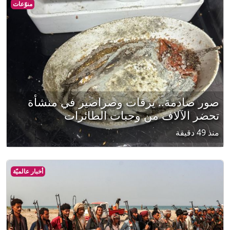
منوّعات
صور صادمة.. يرقات وصراصير في منشأة
تحضر الآلاف من وجبات الطائرات
منذ 49 دقيقة
أخبار عالميّة