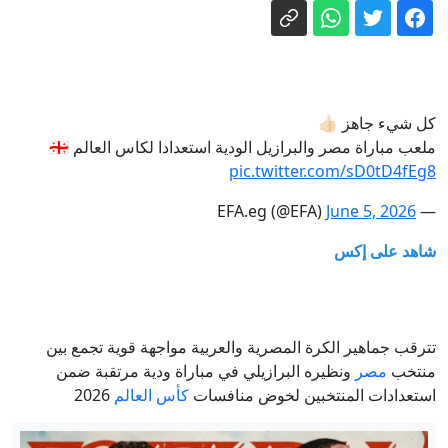
ضمن الأكثر تقدماً في الذكاء الاصطناعي،
إقرار وفاة طفل (5 سنوات) بعد العثور عليه
فاقدًا للوعي داخل سيارة في اللد
وتبني الابتكار شرط أساسي لصمودها
تصعيد متواصل بالضفة.. الجيش الإسرائيلي
يقتحم منازل ويقتل أغناماً
كل شيء جاهز 👍🏻
اللد: العثور على طفل فاقد للوعي داخل
ملعب مباراة مصر والبرازيل الودية استعدادا لكاس العالم 🇪🇬
مركبة وحالته حرجة مع علامات ضربة حر
pic.twitter.com/sD0tD4fEg8
غالبية الأمريكيين ضد ترامب وسقوطه
June 5, 2026
— EFA.eg (@EFA)
شعبياً
كاتس يأمر بفحص عاجل لادعاءات بشأن
شاهد على إكس
معاملة جنود مصابين في مستشفى رمبام
نتنياهو: إسرائيل ترفض وثيقة النقاط الـ15
الصادرة عن مجلس السلام بشأن غزة
تترقب جماهير الكرة المصرية والعربية مواجهة قوية تجمع بين
منتخب
مصر
ونظيره البرازيلي في مباراة ودية مرتقبة ضمن
استعدادات المنتخبين لخوض منافسات
كأس العالم
2026