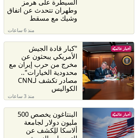
السيطرة على هرمز
وطهران تتحدث عن اتفاق
وشيك مع مسقط
منذ 6 ساعات
"كبار قادة الجيش
أخبار عالميّة
الأمريكي يبحثون عن
مخرج من حرب إيران مع
محدودية الخيارات"..
مصادر تكشف لـCNN
الكواليس
منذ 3 ساعات
البنتاغون يخصص 500
أخبار عالميّة
مليون دولار لجامعة
ألاسكا للِكشف عن