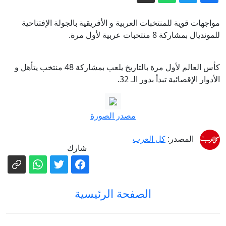
وتحريض ضد الطواقم العربية في رمبام
والطيبي يهاجم: "حملة عنصرية وفاشية..
بسبب صلاح.. طرابزون يعلن تسجيل رقم
مواجهات قوية للمنتخبات العربية و الأفريقية بالجولة الإفتتاحية
للمونديال بمشاركة 8 منتخبات عربية لأول مرة.
قياسي بمبيعات التذاكر
واطالب الإدارة بموقف واضح وداعم
مستشفى رمبام: نقدم رعاية مهنية
للمرضى والجنود.. الطيبي: حملة عنصرية
كأس العالم لأول مرة بالتاريخ يلعب بمشاركة 48 منتخب يتأهل و
الأدوار الإقصائية تبدأ بدور الـ 32.
تستهدف طواقم طبية عربية في
اتفاق مكة للدفاع المشترك.. هل تنضم
مصر قريبا؟
المستشفيات
عاجل. - حرب إيران تستنزف مخزون
مصدر الصورة
واشنطن من الأسلحة.. وبزشكيان يكشف
المصدر:
كل العرب
تفاصيل إحباط "خطة الغزو البري"
اعتقال 4 مشتبهين بينهم أم وابنها بجريمة
شارك
قتل وفاء بدران في البعنة
الصفحة الرئيسية