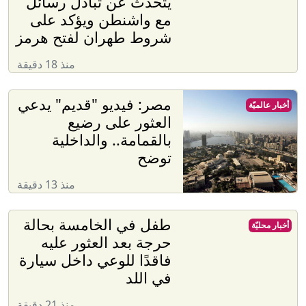
يتحدث عن تبادل رسائل
مع واشنطن ويؤكد على
شروط طهران لفتح هرمز
منذ 18 دقيقة
مصر: فيديو "قديم" يدعي
أخبار عالميّة
العثور على رضيع
بالقمامة.. والداخلية
توضح
منذ 13 دقيقة
طفل في الخامسة بحالة
أخبار محليّة
حرجة بعد العثور عليه
فاقدًا للوعي داخل سيارة
في اللد
منذ 21 دقيقة