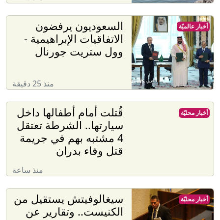
السعوديون يرفضون
أخبار عالميّة
الاتفاقيات الإبراهيمية -
وول ستريت جورنال
منذ 25 دقيقة
قُتلت أمام أطفالها داخل
أخبار محليّة
سيارتها.. الشرطة تعتقل
4 مشتبه بهم في جريمة
قتل وفاء بدران
منذ ساعة
سيغالوفيتش يستقيل من
أخبار محليّة
الكنيست.. وتقارير عن