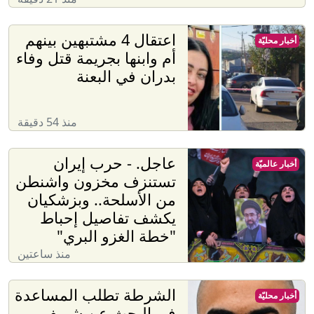
اعتقال 4 مشتبهين بينهم
أخبار محليّة
أم وابنها بجريمة قتل وفاء
بدران في البعنة
منذ 54 دقيقة
عاجل. - حرب إيران
أخبار عالميّة
تستنزف مخزون واشنطن
من الأسلحة.. وبزشكيان
يكشف تفاصيل إحباط
"خطة الغزو البري"
منذ ساعتين
الشرطة تطلب المساعدة
أخبار محليّة
في البحث عن شريف