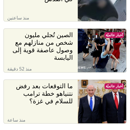
منذ ساعتين
الصين تُجلي مليون
أخبار عالميّة
شخص من منازلهم مع
وصول عاصفة قوية إلى
اليابسة
منذ 52 دقيقة
ما التوقعات بعد رفض
أخبار عالميّة
نتنياهو خطة ترامب
للسلام في غزة؟
منذ ساعة