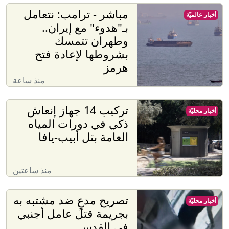
مباشر - ترامب: نتعامل
أخبار عالميّة
بـ"هدوء" مع إيران..
وطهران تتمسك
بشروطها لإعادة فتح
هرمز
منذ ساعة
تركيب 14 جهاز إنعاش
أخبار محليّة
ذكي في دورات المياه
العامة بتل أبيب-يافا
منذ ساعتين
تصريح مدعٍ ضد مشتبه به
أخبار محليّة
بجريمة قتل عامل أجنبي
في القدس