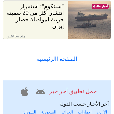
"سنتكوم": استمرار
أخبار عالميّة
انتشار أكثر من 20 سفينة
حربية لمواصلة حصار
إيران
منذ ساعتين
الصفحة االرئيسية
حمل تطبيق آخر خبر
آخر الأخبار حسب الدولة
الأردن
الإمارات
الجزائر
السعودية
السودان