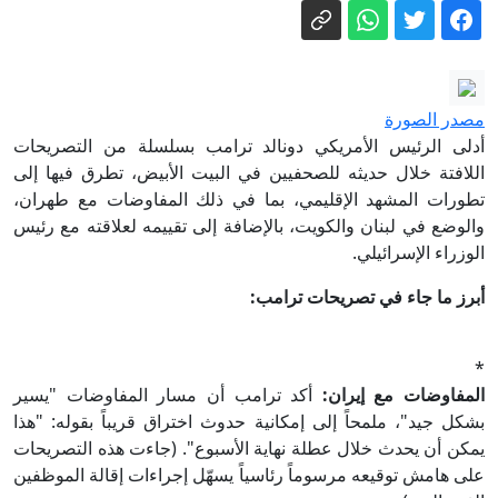
وزارة الصحة تدعو عموم الجمهور إلى
التبرع بالدم وبشكل خاص أصحاب فصيلة
الدم O
"سنتكوم": استمرار انتشار أكثر من 20
سفينة حربية لمواصلة حصار إيران
مصدر الصورة
خلايلة ودراوشة لـ«الشمس»: مقترح لجنة
أدلى الرئيس الأمريكي دونالد ترامب بسلسلة من التصريحات
الوفاق يضيّق الخناق على العربية للتغيير
اللافتة خلال حديثه للصحفيين في البيت الأبيض، تطرق فيها إلى
تطورات المشهد الإقليمي، بما في ذلك المفاوضات مع طهران،
وفرصة إعادة القائمة المشتركة ما زالت
إصابة متوسّطة لشاب (26 عامًا) إثر تعرّضه
والوضع في لبنان والكويت، بالإضافة إلى تقييمه لعلاقته مع رئيس
قائمة
للدهس من قِبَل شاحنة على شارع 4 في
الوزراء الإسرائيلي.
مركز البلاد
رؤساء سلطات وادي عارة يدعون
أبرز ما جاء في تصريحات ترامب:
المواطنين لمتابعة إخطارات سلطة
الأراضي
الاشتباه باحتيال بقيمة نحو 5 ملايين شيكل
*
في شركة الكهرباء: اعتقال مشتبه رئيسي
المفاوضات مع إيران:
أكد ترامب أن مسار المفاوضات "يسير
من كفر مندا
بشكل جيد"، ملمحاً إلى إمكانية حدوث اختراق قريباً بقوله: "هذا
يمكن أن يحدث خلال عطلة نهاية الأسبوع". (جاءت هذه التصريحات
على هامش توقيعه مرسوماً رئاسياً يسهّل إجراءات إقالة الموظفين