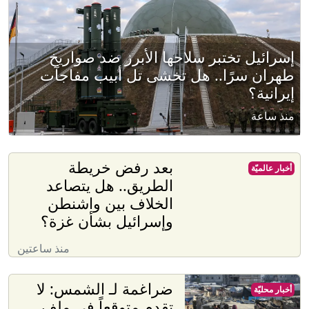
إسرائيل تختبر سلاحها الأبرز ضد صواريخ
طهران سرًا.. هل تخشى تل أبيب مفاجآت
إيرانية؟
منذ ساعة
بعد رفض خريطة
أخبار عالميّة
الطريق.. هل يتصاعد
الخلاف بين واشنطن
وإسرائيل بشأن غزة؟
منذ ساعتين
ضراغمة لـ الشمس: لا
أخبار محليّة
تقدم متوقعاً في ملف