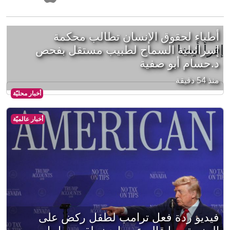
أطباء لحقوق الإنسان تطالب محكمة
إقرأ أيضا
إسرائيلية السماح لطبيب مستقل بفحص
د.حسام أبو صفية
منذ 54 دقيقة
أخبار محليّة
أخبار عالميّة
فيديو ردة فعل ترامب لطفل ركض على