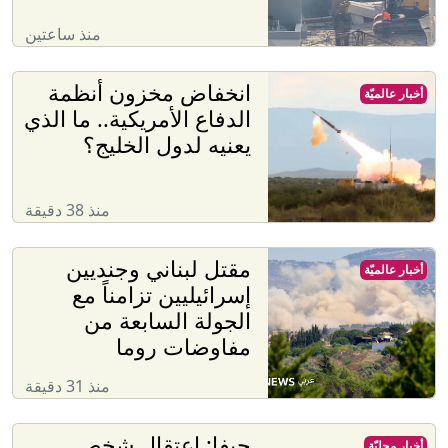
منذ ساعتين
انخفاض مخزون أنظمة
أخبار عالميّة
الدفاع الأمريكية.. ما الذي
يعنيه لدول الخليج؟
منذ 38 دقيقة
مقتل لبناني وجنديين
أخبار عالميّة
إسرائيليين تزامناً مع
الجولة السابعة من
مفاوضات روما
منذ 31 دقيقة
حيفا: اعتقال شخص
أخبار محليّة