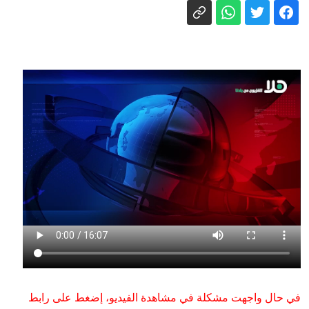
الشرطة تعتقل في المطار رجلا مشتبها
بالقيام بمخالفات جنسية بحق أولاد من
منطقة حيفا
باكستان تأمل بعودة الحوار بين طهران
وواشنطن، وتقرير يحذّر من تراجع مخزون
صواريخ "أتاكمز" الأمريكية
هدم منزل في كفر قاسم وسط تواجد
قوات معززة من الشرطة
حيفا: اعتقال شخص بشبهة طعن فتى (16
عامًا) وإصابته بجراح خطيرة قبل يومين
بمساعدة طائرة مسيرة.. الناصرة: اعتقال
شاب (29 عامًا) وضبط سلاح ألقاه أثناء
فراره وتقديم لائحة اتهام ضده
تقرير: الجيش الأمريكي بدأ باخلاء قسم من
طائرات التزود بالوقود من مطار بن
غوريون
في حال واجهت مشكلة في مشاهدة الفيديو، إضغط على رابط