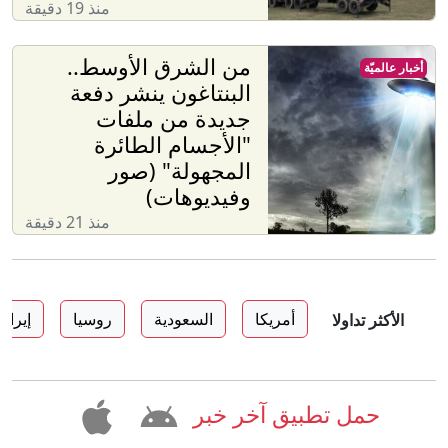
منذ 19 دقيقة
من الشرق الأوسط..
أخبار عالميّة
البنتاغون ينشر دفعة
جديدة من ملفات
"الأجسام الطائرة
المجهولة" (صور
وفيديوهات)
منذ 21 دقيقة
أمريكا
السعودية
روسيا
إيران
الأكثر تداولا
حمل تطبيق آخر خبر