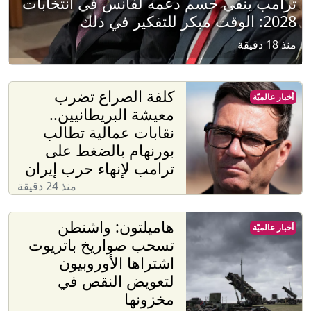
ترامب ينفي حسم دعمه لفانس في انتخابات
2028: الوقت مبكر للتفكير في ذلك
منذ 18 دقيقة
كلفة الصراع تضرب
أخبار عالميّة
معيشة البريطانيين..
نقابات عمالية تطالب
بورنهام بالضغط على
ترامب لإنهاء حرب إيران
منذ 24 دقيقة
هاميلتون: واشنطن
أخبار عالميّة
تسحب صواريخ باتريوت
اشتراها الأوروبيون
لتعويض النقص في
مخزونها