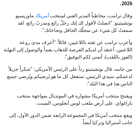
2026.
وقال ترامب، مخاطباً المدير الفني لمنتخب
أمريكا
، ماوريسيو
بوتشيتينو: "اتصلتُ لأقول لك إنك رجلٌ رائع ومدربٌ رائع، لقد
سمعتُ كل شيء عن سجلّك الحافل ونجاحاتك".
وأعرب ترامب عن ثقته باللاعبين، قائلاً: "أعرف مدى روعة
اللاعبين، أعتقد أن لديكم الفرصة للذهاب بعيداً والوصول إلى النهاية
(الفوز باللقب)، أتمنى لكم التوفيق".
من جانبه، قال بوتشيتينو رداً على الرئيس الأمريكي: "شكراً جزيلاً
لدعمكم، سيدي الرئيس، سنفعل كل ما هو يُرضيكم ويُرضي جميع
الناس هنا في هذا البلد".
ويفتتح منتخب أمريكا مشواره في المونديال بمواجهة منتخب
باراغواي، على أرض ملعب لوس أنجلوس، السبت.
ويقع منتخب أمريكا في المجموعة الرابعة ضمن الدور الأول، إلى
جانب أستراليا وتركيا أيضاً.