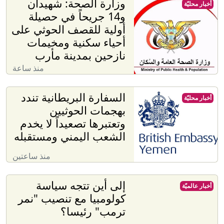
وزارة الصحة: شهيدان
أخبار محليّة
و14 جريحاً في حصيلة
أولية للقصف الحوثي على
أحياء سكنية ومخيمات
نازحين بمدينة مأرب
منذ ساعة
السفارة البريطانية تندد
أخبار محليّة
بهجمات الحوثيين
وتعتبرها تصعيداً لا يخدم
الشعب اليمني ومستقبله
منذ ساعتين
إلى أين تتجه سياسة
أخبار عالميّة
كولومبيا مع تنصيب "نمر
ترمب" رئيسا؟