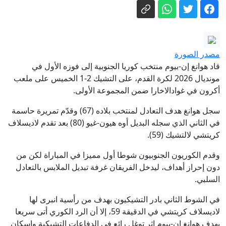
ذلك تاكايتشي وغوتيريش
فيدان يتوقع انضمام مصر إلى اتفاقية مكة
للدفاع المشترك
عاجل | إذاعة الجيش الإسرائيلي: نتنياهو
وكاتس وافقا على بدء أعمال إعادة الإعمار
مصدر الصورة
في شرق رفح
إصابة فتاة ووالدها بسقوط مسيرة
قاد هوانغ إن-بيوم منتخب كوريا الجنوبية إلى فوزه الأول في
إسرائيلية جنوبي لبنان
مونديال 2026 لكرة القدم، على التشيك 2-1 الخميس على ملعب
أكرون في غوادالاخارا ضمن المجموعة الأولى.
شاهد.. نائب ترشق رئيس وزراء كوسوفو
المؤقت بالبيض
سجل هوانغ هدف التعادل لمنتخب بلاده (67) وقدّم تمريرة حاسمة
في الثاني الذي سجله البديل أوه هيون-غيو (80) بعد تقدم لاديسلاف
الاتحاد الأوروبي: هجمات الحوثيين الأخيرة
كريتشي لالتشيك (59).
تصعيد خطير يقوض الاستقرار الإقليمي
الأرصاد تتوقّع طقساً شديد الحرارة
وقدم الكوريون الجنوبيون شوطا أول مميزا في المباراة لكن من
دون إحراز أهداف، ليدخل الفريقان غرفة تبديل الملابس بالتعادل
بالمناطق الساحلية والصحراوية واستمرار
السلبي.
الأمطار الرعدية
في الشوط الثاني بادر التشيكيون بهدف من رأسية انبرى لها
لاديسلاف كريتشي في الدقيقة 59، إلا أن الرد الكوري أتى سريعا
بهدف هوانغ إن-بيوم إثر توغل رائع في الدفاعات التشيكية وإسكان