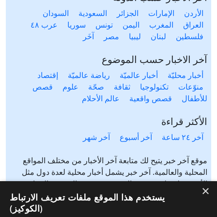
الأردن
الإمارات
الجزائر
السعودية
السودان
العراق
المغرب
اليمن
تونس
سوريا
عرب ٤٨
فلسطين
لبنان
ليبيا
مصر
آخَر
آخر الاخبار حسب الموضوع
أخبار محليّة
أخبار عالميّة
رياضة عالميّة
إقتصاد
منوّعات
تكنولوجيا
ثقافة
صحّة
علوم
قصص
للأطفال
قصص واقعية
عالم الأحلام
الأكثر قراءة
آخر ٢٤ ساعة
آخر أسبوع
آخر شهر
موقع آخر خبر يتيح لك متابعة آخر الأخبار من مختلف المواقع
المحلية والعالمية. آخر خبر يشمل أخبار محلية لعدة دول مثل
الأردن، فلسطين، مصر، السعودية، تونس، المغرب، الجزائر،
×
عرب ٤٨، لبنان، العراق، اليمن وغيرها آخر خبر يتيح متابعة أخبار
يستخدم هذا الموقع ملفات تعريف الارتباط
من شتى المواضيع مثل: أخبار محلية، أخبار عالمية، رياضة،
(الكوكيز)