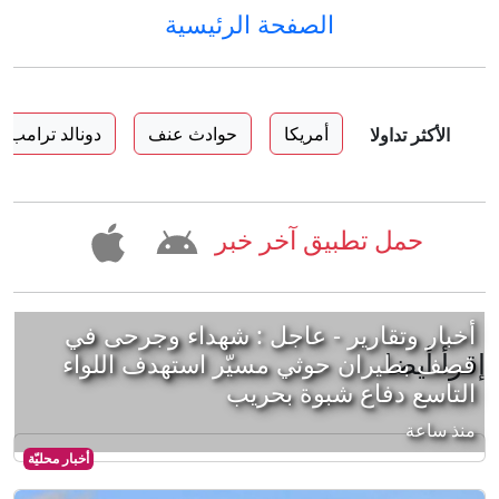
الصفحة الرئيسية
أمريكا
حوادث عنف
دونالد ترامب
الأكثر تداولا
حمل تطبيق آخر خبر
أخبار وتقارير - عاجل : شهداء وجرحى في
إقرأ أيضا
قصف بطيران حوثي مسيّر استهدف اللواء
التاسع دفاع شبوة بحريب
منذ ساعة
أخبار محليّة