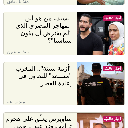
منذ 8 دقائق
السيد.. من هو ابن
أخبار عالميّة
المهاجر المصري الذي
"لم يفترض أن يكون
سياسيا"؟
منذ ساعتين
"أزمة سبتة".. المغرب
أخبار عالميّة
"مستعد" للتعاون في
إعادة القصر
منذ ساعة
ساويرس يعلّق على هجوم
أخبار عالميّة
ترامب ضد عبدالرحمن