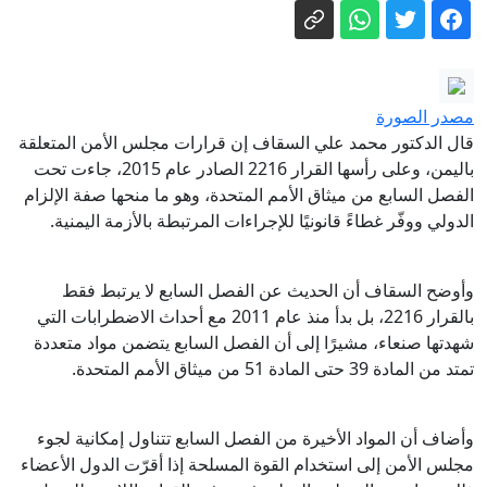
على هجمات الحوثيين
ساويرس يعلّق على هجوم ترامب ضد
عبدالرحمن السيد بسبب إسرائيل
السيد.. من هو ابن المهاجر المصري الذي
"لم يفترض أن يكون سياسيا"؟
مصدر الصورة
هل يعطل الحرس الثوري حسم اتفاق
قال الدكتور محمد علي السقاف إن قرارات مجلس الأمن المتعلقة
الملاحة في هرمز؟
باليمن، وعلى رأسها القرار 2216 الصادر عام 2015، جاءت تحت
الفصل السابع من ميثاق الأمم المتحدة، وهو ما منحها صفة الإلزام
بدأ بجديه ثم فتح النار على مدرسة.. طالب
الدولي ووفّر غطاءً قانونيًا للإجراءات المرتبطة بالأزمة اليمنية.
يقتل 8 أشخاص في تايلند
اتفاق محتمل في هرمز يختبر استعداد
وأوضح السقاف أن الحديث عن الفصل السابع لا يرتبط فقط
ترمب للتنازل
بالقرار 2216، بل بدأ منذ عام 2011 مع أحداث الاضطرابات التي
أخبار وتقارير - شهداء مدنيون إثر قصف
شهدتها صنعاء، مشيرًا إلى أن الفصل السابع يتضمن مواد متعددة
حوثي استهدف مخيمات للنازحين في مأرب
تمتد من المادة 39 حتى المادة 51 من ميثاق الأمم المتحدة.
وأضاف أن المواد الأخيرة من الفصل السابع تتناول إمكانية لجوء
مجلس الأمن إلى استخدام القوة المسلحة إذا أقرّت الدول الأعضاء