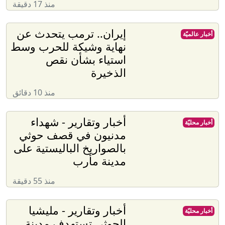
منذ 17 دقيقة
إيران.. ترمب يتحدث عن
أخبار عالميّة
نهاية وشيكة للحرب وسط
استياء بشأن نقص
الذخيرة
منذ 10 دقائق
أخبار وتقارير - شهداء
أخبار محليّة
مدنيون في قصف حوثي
بالصواريخ الباليستية على
مدينة مأرب
منذ 55 دقيقة
أخبار وتقارير - مليشيا
أخبار محليّة
الحوثي تستهدف مدينة