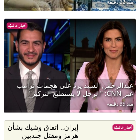
منذ 32 دقيقة
أخبار عالميّة
عبدالرحمن السيد يرد على هجمات ترامب
عبر CNN: "الرجل لا يستطيع التركيز"
منذ 35 دقيقة
إيران.. اتفاق وشيك بشأن
أخبار عالميّة
هرمز ومقتل جنديين