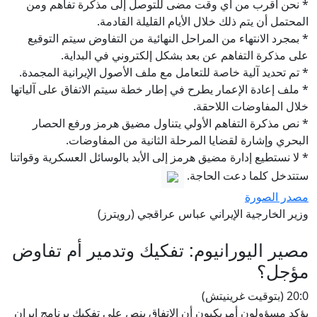
* نحن أقرب من أي وقت مضى للتوصل إلى مذكرة تفاهم ومن
المحتمل أن يتم ذلك خلال الأيام القليلة القادمة.
* بمجرد الانتهاء من المراحل النهائية من التفاوض سيتم التوقيع
على مذكرة التفاهم عن بعد بشكل إلكتروني في البداية.
* تم تحديد آلية خاصة للتعامل مع ملف الأصول الإيرانية المجمدة.
* ملف إعادة الإعمار يطرح في إطار خطة سيتم الاتفاق على آلياتها
خلال المفاوضات اللاحقة.
* نص مذكرة التفاهم الأولي يتناول مضيق هرمز ورفع الحصار
البحري وإشارة لقضايا المرحلة الثانية من المفاوضات.
* لا نستطيع إدارة مضيق هرمز إلى الأبد بالوسائل العسكرية وقواتنا
ستتدخل كلما دعت الحاجة.
مصدر الصورة
وزير الخارجية الإيراني عباس عراقجي (رويترز)
مصير اليورانيوم: تفكيك وتدمير أم تفاوض
مؤجل؟
20:0 (بتوقيت غرينيتش)
يؤكد مسؤولون أمريكيون أن الاتفاق ينص على تفكيك برنامج إيران