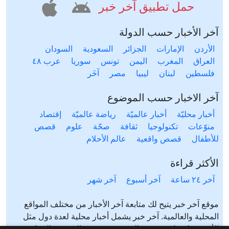
حمل تطبيق آخر خبر
آخر الأخبار حسب الدولة
الأردن
الإمارات
الجزائر
السعودية
السودان
العراق
المغرب
اليمن
تونس
سوريا
عرب ٤٨
فلسطين
لبنان
ليبيا
مصر
آخَر
آخر الاخبار حسب الموضوع
أخبار محليّة
أخبار عالميّة
رياضة عالميّة
إقتصاد
منوّعات
تكنولوجيا
ثقافة
صحّة
علوم
قصص
للأطفال
قصص واقعية
عالم الأحلام
الأكثر قراءة
آخر ٢٤ ساعة
آخر أسبوع
آخر شهر
موقع آخر خبر يتيح لك متابعة آخر الأخبار من مختلف المواقع
المحلية والعالمية. آخر خبر يشمل أخبار محلية لعدة دول مثل
الأردن، فلسطين، مصر، السعودية، تونس، المغرب، الجزائر،