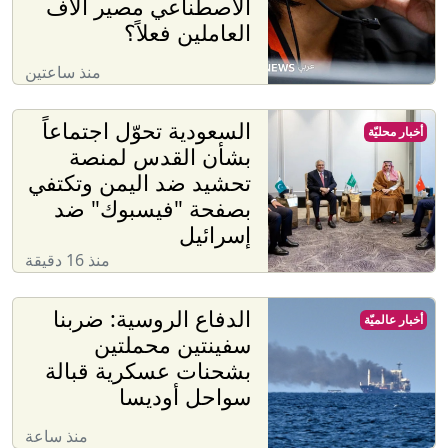
الاصطناعي مصير آلاف
العاملين فعلاً؟
منذ ساعتين
السعودية تحوّل اجتماعاً
أخبار محليّة
بشأن القدس لمنصة
تحشيد ضد اليمن وتكتفي
بصفحة "فيسبوك" ضد
إسرائيل
منذ 16 دقيقة
الدفاع الروسية: ضربنا
أخبار عالميّة
سفينتين محملتين
بشحنات عسكرية قبالة
سواحل أوديسا
منذ ساعة