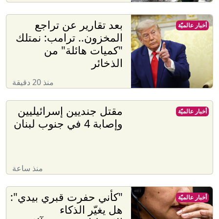
بعد تقارير عن تراجع
أخبار عالميّة
المخزون.. ترامب: نمتلك
"كميات هائلة" من
الذخائر
منذ 20 دقيقة
مقتل جنديين إسرائيليين
أخبار عالميّة
وإصابة 4 في جنوب لبنان
منذ ساعة
"كأني حفرت قبري بيدي":
أخبار عالميّة
هل يغيّر الذكاء