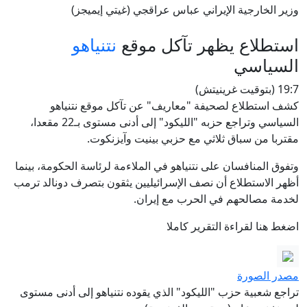
وزير الخارجية الإيراني عباس عراقجي (غيتي إيميجز)
استطلاع يظهر تآكل موقع
نتنياهو
السياسي
19:7 (بتوقيت غرينيتش)
كشف استطلاع لصحيفة "معاريف" عن تآكل موقع نتنياهو
السياسي وتراجع حزبه "الليكود" إلى أدنى مستوى بـ22 مقعدا،
مقتربا من سباق ثلاثي مع حزبي بينيت وآيزنكوت.
وتفوق المنافسان على نتنياهو في الملاءمة لرئاسة الحكومة، بينما
أظهر الاستطلاع أن نصف الإسرائيليين يثقون بتصرف دونالد ترمب
لخدمة مصالحهم في الحرب مع إيران.
اضغط هنا لقراءة التقرير كاملا
مصدر الصورة
تراجع شعبية حزب "الليكود" الذي يقوده نتنياهو إلى أدنى مستوى