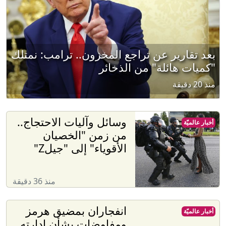
بعد تقارير عن تراجع المخزون.. ترامب: نمتلك
"كميات هائلة" من الذخائر
منذ 20 دقيقة
وسائل وآليات الاحتجاج..
أخبار عالميّة
من زمن "الخصيان
الأقوياء" إلى "جيلZ"
منذ 36 دقيقة
انفجاران بمضيق هرمز
أخبار عالميّة
ومفاوضات بشأن إدارته