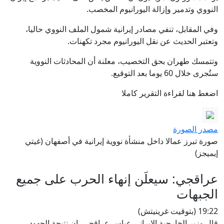
النووي وتدمير وإزالة اليورانيوم المخصب.
وفي المقابل، تنفي مصادر إيرانية شمول الملف النووي حاليا،
وتعتبر الحديث عن نقل اليورانيوم مجرد تكهنات.
وتتمسك طهران بحق التخصيب، معلنة أن المحادثات النووية
ستُجرى خلال 60 يوما بعد التوقيع.
اضغط هنا لقراءة التقرير كاملا
مصدر الصورة
صورة تبرز عمالا داخل منشأة نووية إيرانية في أصفهان (غيتي
إيميجز)
عراقجي: سيعلَن إنهاء الحرب على جميع
الجبهات
19:22 (بتوقيت غرينيتش)
قال وزير الخارجية الإيراني عباس عراقجي، إن نتيجة الجهود