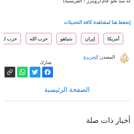
له منذ نحو عام (رويترز – الفرنسية)
إضغط هنا لمشاهدة كافة التحديثات
أمريكا
إيران
نتنياهو
حزب الله
حرب لبنا
المصدر:
الجزيرة
شارك
الصفحة الرئيسية
أخبار ذات صلة