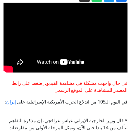
انفجاران بمضيق هرمز ومفاوضات بشأن
إدارته المشتركة
سلام على ورق.. لماذا يشتعل إقليم تيغراي
مجددا؟
الخارجية الروسية: الرواية الألمانية لتفجير
"السيل الشمالي" تتجاهل دور واشنطن
والناتو
الدفاع الروسية: ضربنا سفينتين محملتين
بشحنات عسكرية قبالة سواحل أوديسا
السعودية تستبق نهب نفط ثاني محافظة
يمنية بالإطاحة بقادة فصائل موالية
في حال واجهت مشكلة في مشاهدة الفيديو، إضغط على رابط
للإمارات
عاجل. - ترامب يتحدث عن تقدم المحادثات
المصدر للمشاهدة على الموقع الرسمي
مع إيران.. الجيش الإسرائيلي يعترف
في اليوم الـ105 من اندلاع الحرب الأمريكية الإسرائيلية على
إيران
:
بسقوط قتيلين في جنوب لبنان
* قال وزير الخارجية الإيراني عباس عراقجي، إن مذكرة التفاهم
تتألف من 14 بندا حتى الآن، وتمثل المرحلة الأولى من مفاوضات