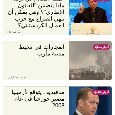
ماذا يتضمن "القانون
الإطاري"؟ وهل يمكن أن
ينهي الصراع مع حزب
العمال الكردستاني؟
منذ ساعة
انفجارات في محيط
أخبار محليّة
مدينة مأرب
منذ ساعتين
مدفيديف يتوقع لأرمينيا
أخبار عالميّة
مصير جورجيا في عام
2008