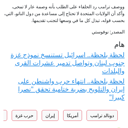
ووصف ترامب رد الحلفاء على الطلب بأنه وصمة عار لا تمحى،
وأكد أن الولايات المتحدة لا تحتاج إلى مساعدة من دول الناتو، التي،
بحسب قوله، تبذل كل ما في وسعها لتجنب تقديمها.
المصدر: نوفوستي
هام
لحظة بلحظة.. اسرائيل تستنسخ نموذج غزة
جنوب لبنان وتواصل تدمير عشرات القرى
والبلدات
لحظة بلحظة.. انتهاء حرب واشنطن على
إيران والتلويح بضربة ختامية تحقق "نصرا
كبيرا"
دونالد ترامب
أمريكا
إيران
حرب غزة
حر