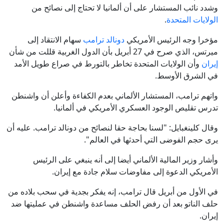
وشدد نائب المستشار على أن ألمانيا لا تحتاج إلى نصائح من
الولايات المتحدة
.
مؤخرا وجه الرئيس الأمريكي
دونالد ترامب
سهام الانتقاد إلى
ميرتس، الذي صرح في 27 أبريل بأن الدول الغربية قللت من شأن
إيران
وأن الولايات المتحدة تخاطر بالتورط في صراع طويل الأمد
في الشرق الأوسط.
واتهم ترامب، المستشار الألماني بعدم الكفاءة وأعلن أن واشنطن
تدرس تقليص الوجود العسكري الأمريكي في ألمانيا.
وقال كلينغبايل: "لسنا بحاجة حقا لنصائح من دونالد ترامب. عليه أن
يرى حجم الفوضى التي أحدثها في العالم".
وأشار وزير المالية الألماني أيضا إلى أنه ينبغي على الرئيس
الأمريكي الدعوة إلى مفاوضات سلام جادة مع إيران.
في الأول من أبريل قال ترامب، إنه يفكر بجدية في سحب بلاده من
حلف الناتو بعد أن رفض الحلف مساعدة واشنطن في عمليتها ضد
إيران.