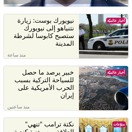
نيويورك بوست: زيارة
أخبار عالميّة
نتنياهو إلى نيويورك
ستصبح كابوسا لشرطة
المدينة
منذ ساعة
خبير يرصد ما حصل
أخبار عالميّة
للسياحة التركية بسبب
الحرب الأمريكية على
إيران
منذ ساعتين
نكتة ترامب "تنهي"
منوّعات
العلاقة بين مغنية كندية