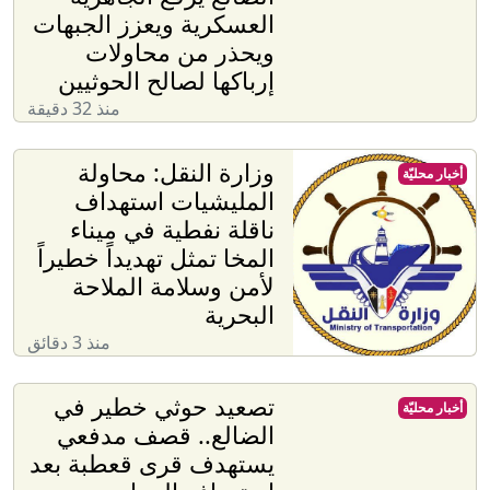
العسكرية ويعزز الجبهات
ويحذر من محاولات
إرباكها لصالح الحوثيين
منذ 32 دقيقة
وزارة النقل: محاولة
أخبار محليّة
المليشيات استهداف
ناقلة نفطية في ميناء
المخا تمثل تهديداً خطيراً
لأمن وسلامة الملاحة
البحرية
منذ 3 دقائق
تصعيد حوثي خطير في
أخبار محليّة
الضالع.. قصف مدفعي
يستهدف قرى قعطبة بعد