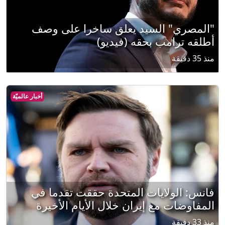
"المصري" السيد يعلق ساخرا على وصف
أطلقه ترامب بحقه (فيديو)
منذ 35 دقيقة
أخبار عالميّة
فانس: الولايات المتحدة حققت تقدما في
المفاوضات مع إيران خلال الأيام الأخيرة
منذ 33 دقيقة