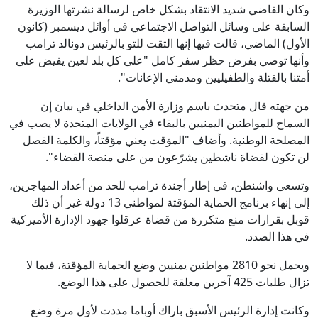
وكان القاضي شديد الانتقاد بشكل خاص لرسالة نشرتها الوزيرة
السابقة على وسائل التواصل الاجتماعي في أوائل ديسمبر (كانون
الأول) الماضي، قالت فيها إنها التقت للتو بالرئيس دونالد ترامب
وأنها توصي بفرض حظر سفر كامل "على كل بلد لعين يفيض على
أمتنا بالقتلة والطفيليين ومدمني الإعانات".
من جهته قال متحدث باسم وزارة الأمن الداخلي في بيان إن
السماح للمواطنين اليمنيين بالبقاء في الولايات المتحدة لا يصب في
المصلحة الوطنية. وأضاف "المؤقت يعني مؤقتاً، والكلمة الفصل
لن تكون لقضاة ناشطين يشرّعون من على منصة القضاء".
وتسعى واشنطن، في إطار أجندة ترامب للحد من أعداد المهاجرين،
إلى إنهاء برنامج الحماية المؤقتة لمواطني 13 دولة غير أن ذلك
قوبل بقرارات منع متكررة من قضاة عرقلوا جهود الإدارة الأميركية
في هذا الصدد.
ويحمل نحو 2810 مواطنين يمنيين وضع الحماية المؤقتة، فيما لا
تزال طلبات 425 آخرين معلقة للحصول على هذا الوضع.
وكانت إدارة الرئيس الأسبق باراك أوباما مددت لأول مرة وضع