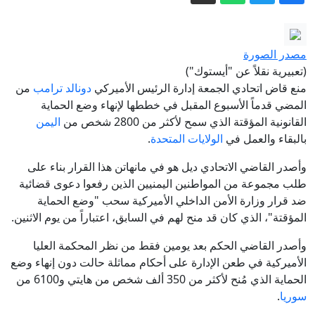
أخبار وتقارير - السفارة الأمريكية: واشنطن
تؤكد دعمها للشراكة مع اليمن والتصدي
للحوثيين
أخبار وتقارير - الرئيس العليمي: الاعتداءات
مصدر الصورة
الحوثية لن تمر بلا كلفة سياسية وميدانية
(تعبيرية نقلاً عن "أيستوك")
توجيهات رئاسية برفع الجاهزية في
منع قاض اتحادي الجمعة إدارة الرئيس الأميركي
دونالد ترامب
من
المضي قدماً الأسبوع المقبل في خططها لإنهاء وضع الحماية
حضرموت وتُفعّل خطط الطوارئ تحسباً
القانونية المؤقتة الذي سمح لأكثر من 2800 شخص من
اليمن
لأي تصعيد حوثي
أخبار وتقارير - فتح يدعو لتفعيل صندوق
بالبقاء والعمل في
الولايات المتحدة
.
النظافة في عدن وتحسين خدماته
وأصدر القاضي الاتحادي ديل هو في مانهاتن هذا القرار بناء على
أخبار وتقارير - الجعدي: حسم معركة
طلب مجموعة من المواطنين اليمنيين الذين رفعوا دعوى قضائية
الحـ.ـوثي يظل حبرًا على ورق ما لم تتحرك
ضد قرار وزارة الأمن الداخلي الأميركية سحب "وضع الحماية
جبهات حضرموت والمهرة ومأرب وتعز
أخبار وتقارير - المفلحي: القوات المسلحة
المؤقتة"، الذي كان قد منح لهم في السابق، اعتباراً من يوم الاثنين.
في الضالع تسطر ملاحم بطولية وتوجه
وأصدر القاضي الحكم بعد يومين فقط من نظر المحكمة العليا
ضربات موجعة للحـ.ـوثيين
الأميركية في طعن الإدارة على أحكام مماثلة حالت دون إنهاء وضع
الحماية الذي مُنح لأكثر من 350 ألف شخص من هايتي و6100 من
سوريا
.