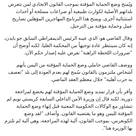
ويُمنح وضع الحماية المؤقتة بموجب القانون الاتحادي لمن تتعرض
بلدانهم الأصلية لكوارث طبيعية أو صراعات مسلحة أو أحداث
استثنائية أخرى. ويمنح هذا البرنامج المهاجرين المؤهلين تصاريح
عمل وحماية مؤقتة من الترحيل.
وقال القاضي هو، الذي عينه الرئيس الديمقراطي السابق جو بايدن،
إنه كان سينتظر عادة توجيهاً من المحكمة العليا، لكنه أوضح أن
"ضرورات اللحظة الراهنة" تفرض عليه إصدار حكم الآن.
ووصف القاضي حاملي وضع الحماية المؤقتة من اليمن بأنهم
أشخاص ملتزمون بالقانون سُمح لهم بعدم العودة إلى بلد "تعصف
به حرب أهلية" خلال معظم العقد الماضي.
وأقر بأن قرار تمديد وضع الحماية المؤقتة لهم يخضع لمراجعة
دورية. لكنه قال إن وزيرة الأمن الداخلي السابقة كريستي نويم لم
تتشاور مع الوكالات الحكومية المعنية قبل إنهاء وضع الحماية
المؤقتة لليمن وهو ما يقتضيه القانون. وأضاف "لقد وضع
الكونغرس، بموجب القانون، آلية لهذه المراجعة، وهي آلية لم تلتزم
بها الوزيرة هنا".