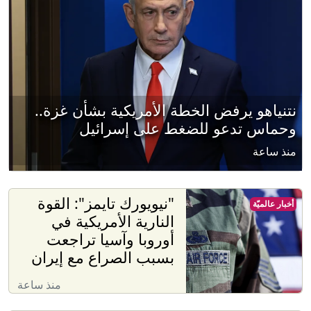
نتنياهو يرفض الخطة الأمريكية بشأن غزة..
وحماس تدعو للضغط على إسرائيل
منذ ساعة
"نيويورك تايمز": القوة
أخبار عالميّة
النارية الأمريكية في
أوروبا وآسيا تراجعت
بسبب الصراع مع إيران
منذ ساعة