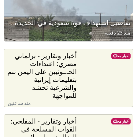
تفاصيل استهداف قوة سعودية في الحديدة
منذ 23 دقيقة
أخبار وتقارير - برلماني
أخبار محليّة
مصري: اعتداءات
الحـ.ـوثيين على اليمن تتم
بتعليمات إيرانية
والشرعية تحشد
للمواجهة
منذ ساعتين
أخبار وتقارير - المفلحي:
أخبار محليّة
القوات المسلحة في
الضالع تسطر ملاحم