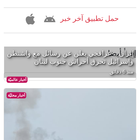
حمل تطبيق آخر خبر
إقرأ أيضا
إيران .. عراقجي يعلن عن رسائل مع واشنطن
وإسرائيل تحرق أحراش جنوب لبنان
منذ 6 دقائق
أخبار عالميّة
أخبار محليّة