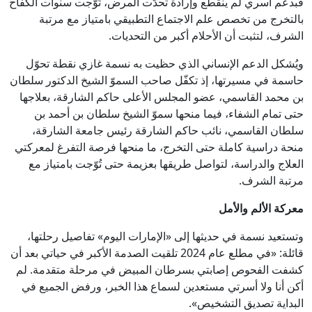
فبدعم أسري لم ينقطع وإرادة تحدّت المرض، تُوّجت سنوات الكفاح
رئيس روسيا؟
كيف استطاع اليابانيون تغيير نظرة العالم
بالتخرج من تخصص علم الاجتماع التطبيقي بامتياز مع مرتبة
للمدن المزدحمة؟
الشرف، لتثبت أن الأحلام أكبر من التحديات.
بعد تنصيبه.. "النمر" يتعهد بتصفية نفوذ
ويُشكل الدعم الإنساني الذي حظيت به نسمة غازي نقطة تحوّل
العصابات في كولومبيا
حاسمة في مسيرتها، إذ تكفّل صاحب السموّ الشيخ الدكتور سلطان
المسيّرة المفخَّخة.. التداعيات تتواصل
بن محمد القاسمي، عضو المجلس الأعلى حاكم الشارقة، بعلاجها
بألمانيا وروسيا تنفي مسؤوليتها
حتى تمام الشفاء، فيما منحها سموّ الشيخ سلطان بن أحمد بن
فرنسا خارجها.. لبنان وإسرائيل يتفقان على
سلطان القاسمي، نائب حاكم الشارقة رئيس جامعة الشارقة،
منحة دراسية كاملة حتى التخرج، ما منحها فرصة التفرغ لمعركتي
دول لمراقبة "نزع" سلاح حزب الله
العلاج والدراسة، لتواصل طريقها بعزيمة حتى تُوّجت بامتياز مع
صنّاع محتوى يروجون معلومات «مجهولة
مرتبة الشرف.
المصدر» حول الإقامة والعمل في الدولة
معركة الألم والأمل
البطائح يتمسك بحقوقه القانونية بعد
تصريحات منسوبة للاعب ألفارو
وتستعيد نسمة في حديثها إلى «الإمارات اليوم» تفاصيل رحلتها،
قائلة: «في مطلع عام 2024 تلقيت الصدمة الأكبر في حياتي بعد أن
كشفت الفحوص إصابتي بسرطان المبيض في مرحلة متقدمة. لم
أكن أنا ولا أسرتي مستعدين لسماع هذا الخبر، ورفض الجميع في
البداية تصديق التشخيص».