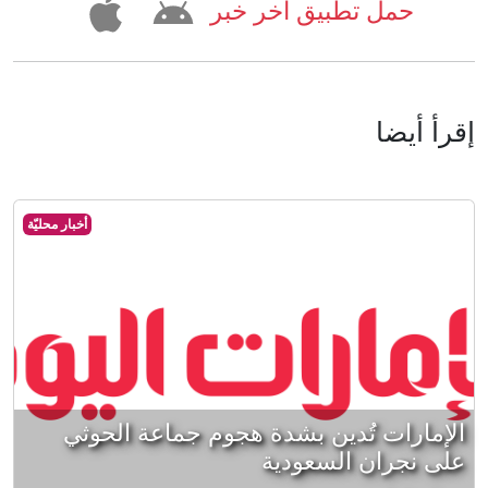
حمل تطبيق آخر خبر
إقرأ أيضا
أخبار محليّة
الإمارات تُدين بشدة هجوم جماعة الحوثي
على نجران السعودية