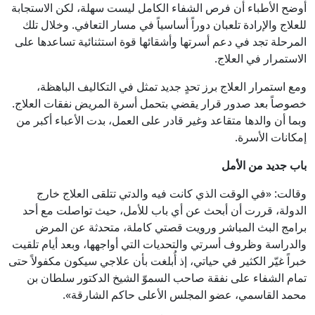
أوضح الأطباء أن فرص الشفاء الكامل ليست سهلة، لكن الاستجابة
للعلاج والإرادة تلعبان دوراً أساسياً في مسار التعافي. وخلال تلك
المرحلة تجد في دعم أسرتها وأشقائها قوة استثنائية تساعدها على
الاستمرار في العلاج.
ومع استمرار العلاج برز تحدٍ جديد تمثل في التكاليف الباهظة،
خصوصاً بعد صدور قرار يقضي بتحمل أسرة المريض نفقات العلاج.
وبما أن والدها متقاعد وغير قادر على العمل، بدت الأعباء أكبر من
إمكانات الأسرة.
باب جديد من الأمل
وقالت: «في الوقت الذي كانت فيه والدتي تتلقى العلاج خارج
الدولة، قررت أن أبحث عن أي باب للأمل، حيث تواصلت مع أحد
برامج البث المباشر ورويت قصتي كاملة، متحدثة عن المرض
والدراسة وظروف أسرتي والتحديات التي أواجهها، وبعد أيام تلقيت
خبراً غيّر الكثير في حياتي، إذ أُبلغت بأن علاجي سيكون مكفولاً حتى
تمام الشفاء على نفقة صاحب السموّ الشيخ الدكتور سلطان بن
محمد القاسمي، عضو المجلس الأعلى حاكم الشارقة».