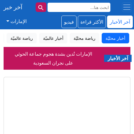
آخر خبر
الإمارات
آخر الأخبار
الأكثر قراءة
فيديو
أخبار محليّة
رياضة محليّة
أخبار عالميّة
رياضة عالميّة
إ
الإمارات تُدين بشدة هجوم جماعة الحوثي
آخر الأخبار
على نجران السعودية
«قدوتي».. يربط الشباب الإماراتي بأصحاب
الخبرات
منظومة وطنية متكاملة لتعزيز السلوك
المالي لدى الأبناء
استشارة
لا تجعل خوفك يسرق مستقبل طفلك