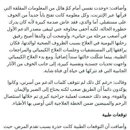
وأضافت: «وجدت نفسي أمام كمّ هائل من المعلومات المقلقة التي
قرأتها عبر الإنترنت، وكل معلومة كانت تفتح باباً جديداً من الخوف
على مستقبلي. أما والدي، فقد عاش صدمة كبيرة لأنه كان يدرك
خطورة الحالة، لكنه أخفى مخاوفه عني ليبقى مصدر الدعم الأول
في أصعب مرحلة من حياتي». وأوضحت أن والدها أصبح رفيق
رحلتها اليومية في العلاج بسبب الظروف الصحية لوالدتها، فكان
يرافقها إلى المستشفيات وجلسات العلاج الكيميائي والمراجعات
الطبية، بينما شكّلت خالتها سنداً إضافياً. ومع بدء العلاج الكيميائي
واجهت تحديات جسدية ونفسية كبيرة، إلى جانب الخوف من الآثار
الجانبية التي قد تتركها في حياة أي فتاة شابة.
وقالت: «رغم كل ذلك لم تتوقف كلمات الدعم من أسرتي، وكانوا
يؤكدون دائماً أن الطريق صعب لكنه يحتاج إلى الصبر والإيمان
والقوة». وبعد ذلك خضعت لعملية جراحية كبرى تم خلالها استئصال
الرحم والمبيضين ضمن الخطة العلاجية التي أوصى بها الأطباء.
توقعات طبية
وأضافت أن التوقعات الطبية كانت حذرة بسبب تقدم المرض، حيث