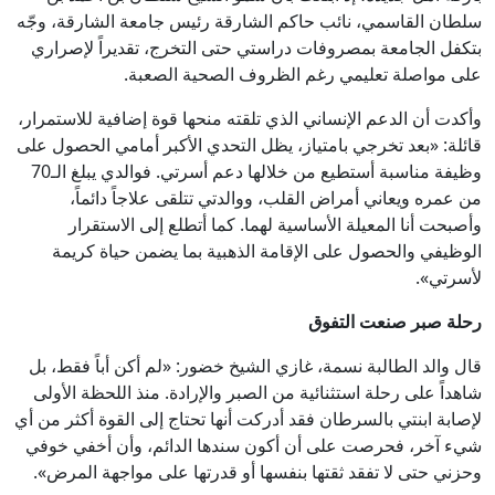
سلطان القاسمي، نائب حاكم الشارقة رئيس جامعة الشارقة، وجّه
بتكفل الجامعة بمصروفات دراستي حتى التخرج، تقديراً لإصراري
على مواصلة تعليمي رغم الظروف الصحية الصعبة.
وأكدت أن الدعم الإنساني الذي تلقته منحها قوة إضافية للاستمرار،
قائلة: «بعد تخرجي بامتياز، يظل التحدي الأكبر أمامي الحصول على
وظيفة مناسبة أستطيع من خلالها دعم أسرتي. فوالدي يبلغ الـ70
من عمره ويعاني أمراض القلب، ووالدتي تتلقى علاجاً دائماً،
وأصبحت أنا المعيلة الأساسية لهما. كما أتطلع إلى الاستقرار
الوظيفي والحصول على الإقامة الذهبية بما يضمن حياة كريمة
لأسرتي».
رحلة صبر صنعت التفوق
قال والد الطالبة نسمة، غازي الشيخ خضور: «لم أكن أباً فقط، بل
شاهداً على رحلة استثنائية من الصبر والإرادة. منذ اللحظة الأولى
لإصابة ابنتي بالسرطان فقد أدركت أنها تحتاج إلى القوة أكثر من أي
شيء آخر، فحرصت على أن أكون سندها الدائم، وأن أخفي خوفي
وحزني حتى لا تفقد ثقتها بنفسها أو قدرتها على مواجهة المرض».