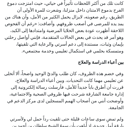
كانت تلك من أكثر اللحظات تأثيراً في حياتي، حيث امتزجت دموع
الفرح بدموع الامتنان داخل منزلنا، وشعرت للمرة الأولى أن
الطريق، رغم صعوبته، لايزال يحمل الكثير من الأمل، وأن هناك من
يمد يده للمرضى في أصعب ظروفهم. وأضافت: «رغم أن الفحوص
اللاحقة أظهرت عودة بعض الخلايا المرضية وامتدادها إلى الكبد،
وهو أمر قد يحدث في بعض الحالات المتقدمة، فإنني أواصل رحلتي
بإيمان وثبات، مستندة إلى دعم أسرتي والرعاية التي تلقيتها،
ومتمسكة بحلمي في استكمال تعليمي وخدمة مجتمعي».
بين أعباء الدراسة والعلاج
وفي خضم هذه الظروف، كان طلب والديّ الوحيد واضحاً، ألا أتخلى
عن تعليمي مهما كانت التحديات. وبين أعباء الدراسة والعلاج،
قررت أن أطرق باباً جديداً للأمل، فأرسلت رسالة إلكترونية إلى
إدارة جامعة الشارقة شرحت فيها ظروفي الصحية والاجتماعية،
وأوضحت أنني من أصحاب الهمم المسجلين لدى مركز الدعم في
الجامعة.
ولم تمضِ سوى ساعات قليلة حتى تلقيت رداً حمل لي ولأسرتي
بارقة أمل جديدة، إذ أُبلغت بأن سموّ الشيخ سلطان بن أحمد بن