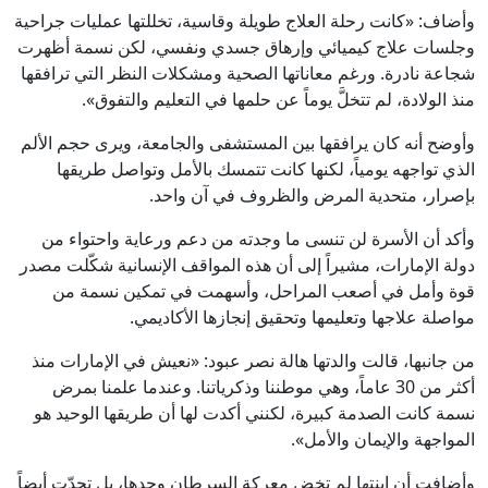
وأضاف: «كانت رحلة العلاج طويلة وقاسية، تخللتها عمليات جراحية
وجلسات علاج كيميائي وإرهاق جسدي ونفسي، لكن نسمة أظهرت
شجاعة نادرة. ورغم معاناتها الصحية ومشكلات النظر التي ترافقها
منذ الولادة، لم تتخلَّ يوماً عن حلمها في التعليم والتفوق».
وأوضح أنه كان يرافقها بين المستشفى والجامعة، ويرى حجم الألم
الذي تواجهه يومياً، لكنها كانت تتمسك بالأمل وتواصل طريقها
بإصرار، متحدية المرض والظروف في آن واحد.
وأكد أن الأسرة لن تنسى ما وجدته من دعم ورعاية واحتواء من
دولة الإمارات، مشيراً إلى أن هذه المواقف الإنسانية شكّلت مصدر
قوة وأمل في أصعب المراحل، وأسهمت في تمكين نسمة من
مواصلة علاجها وتعليمها وتحقيق إنجازها الأكاديمي.
من جانبها، قالت والدتها هالة نصر عبود: «نعيش في الإمارات منذ
أكثر من 30 عاماً، وهي موطننا وذكرياتنا. وعندما علمنا بمرض
نسمة كانت الصدمة كبيرة، لكنني أكدت لها أن طريقها الوحيد هو
المواجهة والإيمان والأمل».
وأضافت أن ابنتها لم تخض معركة السرطان وحدها، بل تحدّت أيضاً