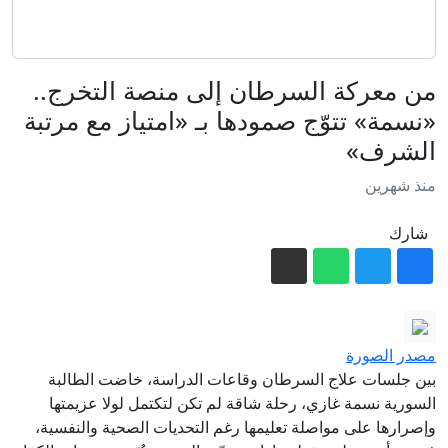
«براءة جزائية» تسقط دعوى مدنية
للمطالبة بـ 4.2 ملايين درهم
من معركة السرطان إلى منصة التخرج..
إيران.. واشنطن تبحث عن مخرج من
«نسمة» تتوّج صمودها بـ «امتياز مع مرتبة
الحرب وبزشكيان ينفي وجود خلافات
الشرف»
داخلية
"صاحبة السعادة" إسعاد يونس: المسرح
منحني البداية الأولى
منذ شهرين
كم سيتقاضى صلاح من الأموال مع
شارك
طرابزون سبور؟
الجيش اليمني: نفذنا عملا عسكريا ضد
العناصر الحوثية الإرهابية وعتادها
إيران تعرض "حطام طائرات أمريكية
مصدر الصورة
وإسرائيلية" أسقطتها خلال الحرب
بين جلسات علاج السرطان وقاعات الدراسة، خاضت الطالبة
"بوتين قد يهاجم إحدى دول الناتو".. ما
السورية نسمة غازي، رحلة شاقة لم تكن لتكتمل لولا عزيمتها
تقديرات الاستخبارات الأمريكية لخطط
وإصرارها على مواصلة تعليمها رغم التحديات الصحية والنفسية،