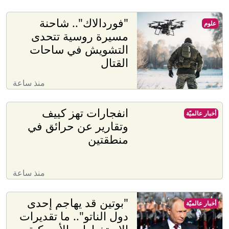
"فوردالاك".. شاحنة
علوم
مسيرة روسية تتحدى
التشويش في ساحات
القتال
منذ ساعة
انفجارات تهز كييف
أخبار عالميّة
وتقارير عن حرائق في
منطقتين
منذ ساعة
"بوتين قد يهاجم إحدى
أخبار عالميّة
دول الناتو".. ما تقديرات