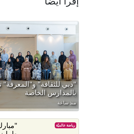
إقرأ أيضا
"دبي للثقافة" و"المعرفة" ت
بالمدارس الخاصة
منذ ساعة
"مبارك
رياضة عالميّة
طرابز