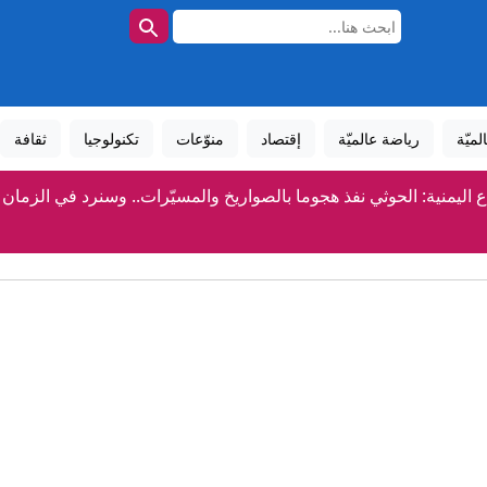
لميّة
رياضة عالميّة
إقتصاد
منوّعات
تكنولوجيا
ثقافة
ع اليمنية: الحوثي نفذ هجوما بالصواريخ والمسيّرات.. وسنرد في الزمان
مفاوضات روما.. إسرائيل ترفض تحديد مناطق انسحاب جديدة في جن
بارك علينا الملك".. طرابزون سبور يقدم محمد صلاح وسط استقبال جم
"دبي للثقافة" و"المعرفة" تبحثان دمج الفنون بالمدارس الخ
توم بن محمد: القيادة الحكيمة والرؤية الفريدة للشيخ زايد أرست مسار