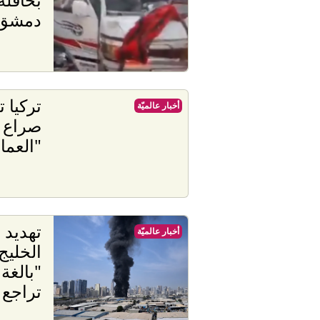
دمشق
تركيا ت
أخبار عالميّة
"العما
تهديد 
أخبار عالميّة
الخليج
"بالغة
تراجع