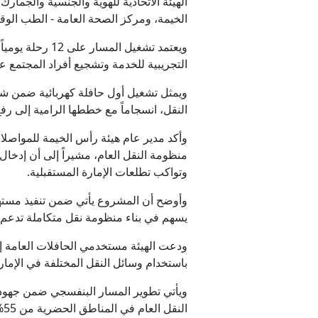
الهيئة الاتحادية للهوية والجنسية والجم
الخيمة، ومركز الصحة العامة - الطب الوقا
ويعتمد تشغيل 
التجريبية للخدمة وتشجيع أفراد المجتمع عل
ويمثل تشغيل أول حافلة كهربائية ضمن شبكة
النقل، انسجاماً مع خططها الرامية إلى رفع
وأكد مدير عام هيئة رأس الخيمة للمواص
منظومة النقل العام، مشيراً إلى أن إدخال
وتواكب تطلعات الإمارة المستقبلية.
وأوضح أن المشروع يأتي ضمن تنفيذ مستهدف
يسهم في بناء منظومة نقل متكاملة تدعم ج
ودعت الهيئة مستخدمي الحافلات العامة إ
باستخدام وسائل النقل المختلفة في الإمار
ويأتي تطوير المسار البنفسجي ضمن جهود 
النقل العام في المناطق الحضرية من 55% إلى 65% بحلول عام 2026، مع وصول إجمالي طول المسارات في الإمارة إلى 215 كيلومتراً.