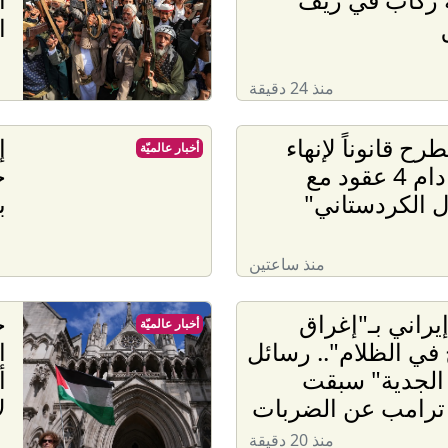
ا
منذ 24 دقيقة
طرح قانوناً لإنهاء
إ
أخبار عالميّة
صراع دام 4 عقود مع
ج
ل الكردستاني"
ب
منذ ساعتين
إيراني بـ"إغراق
ج
أخبار عالميّة
 في الظلام".. رسائل
ا
 الجدية" سبقت
أ
 ترامب عن الضربات
ل
منذ 20 دقيقة