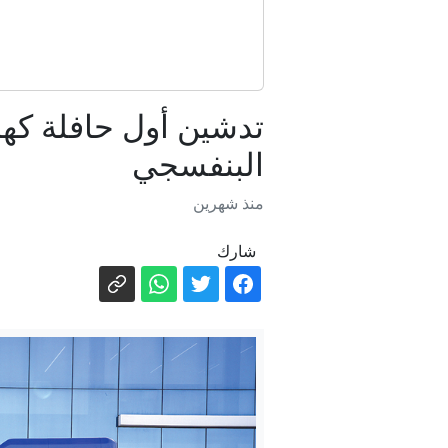
البنفسجي
منذ شهرين
عاجل. - "الحو
شارك