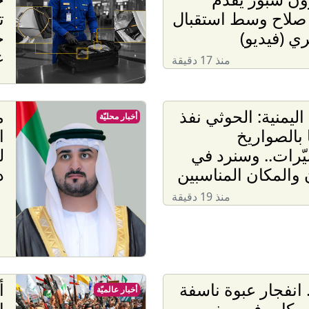
صلاح وسط استقبال
ي (فيديو)
ج
ع
منذ 17 دقيقة
اليمنية: الحوثي نفذ
م
أخبار محليّة
بالصواريخ
ا
ّرات.. وسنرد في
ل
 والمكان المناسبين
د
منذ 19 دقيقة
. انفجار عبوة ناسفة
أ
أخبار عالميّة
ة ركاب في ريف
ا