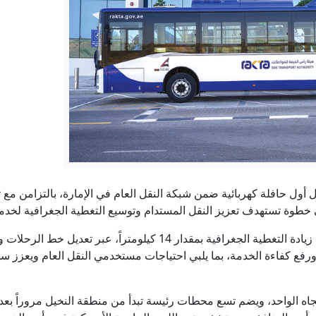
زيلينسكي: أوكرانيا تقترب من بناء درعها الصاروخي
الليرة السورية : لماذا تعثر تطبيق "حذف الصفرين" في الشارع 
مصدر أمني روسي يكشف أسلوب تجنيد أوكرانيا مرتزقة من كول
تركيا تطرح قانوناً لإنهاء صراع دام 4 عقود مع "العمال الكردستاني"
فاوتشي مجددا أمام الكونغرس.. الهاتف المُصادر والأسئلة ال
أول حافلة كهربائية ضمن شبكة النقل العام في الإمارة، بالتزامن مع ت
ي خطوة تستهدف تعزيز النقل المستدام وتوسيع التغطية الجغرافية لخدما
خل حقيبة سفر.. جمارك دبي تحبط محاولة تهريب 460 جراماً من الذهب الخام عيار 24
وتفصيلاً، يتضمن تحديث المسار البنفسجي زيادة التغطية الجغرافية بمقدار
رفع كفاءة الخدمة، بما يلبي احتياجات مستخدمي النقل العام ويعزز سهو
 14 كيلومتراً في الاتجاه الواحد، ويضم تسع محطات رئيسة تبدأ من منطقة النخيل مر