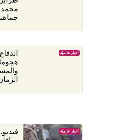
محمد 
جماهير
الدفاع 
أخبار عالميّة
هجوما 
والمسي
الزمان
فيديو.
أخبار عالميّة
بحافل