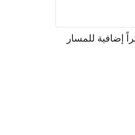
مز
 سعودية"
بائية في رأس الخيمة.. و14 كيلومتراً إضافية للمسار
في اليمن
: نحذر الرياض من أي حماقة
في ميشيغان؟
 سلام دائم