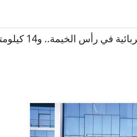
إيران.. غارات إسرائيلية جنوبي لبنان وترقب لاتفاق بشأن هر
أول تعليق من الحكومة اليمنية بعد إعلان الحوثي استهداف "قوات
تدشين أول حافلة كهر
الحوثيون يعلنون تنفيذ عملية عسكرية واسعة ضد "قوات سعودية" 
ثيون" يعلنون تنفيذ عملية عسكرية واسعة استهدفت "تحشيدات سعودية"
هل يعيد التصعيد الجاري خلط أوراق المواجهة في اليمن؟
الولايات المتحدة: ما دلالات فوز السيد بترشيح الحزب الديمقراطي 
الخارجية الروسية: يجب طي صفحة عضوية أوكرانيا في الناتو لتحقيق