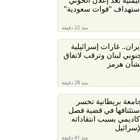
ستهداف "قوات سعودية"
منذ 22 دقيقة
يران.. غارات إسرائيلية
نوبي لبنان وترقب لاتفاق
شأن هرمز
منذ 28 دقيقة
امعة بريطانية تخسر
ستئنافها في قضية فصل
كاديمي بسبب انتقاداته
إسرائيل
منذ 41 دقيقة