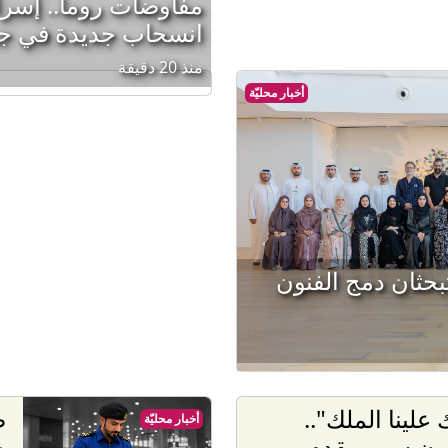
مفاوضات روما.. إسر
انسحاب جديدة في جن
منذ 20 دقيقة
أخبار محليّة
بحثان دمج الفنون
 علينا الملك"..
ص
أخبار محليّة
ون سبور يقدم
ح