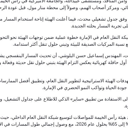
ارك وأمن المنافذ، ومستشفى عبيدالله، والجامعة الأميركية في رأس ا
ئي، ومركز أصحاب الهمم، وصولاً إلى محطة منار مول، قبل عودة الرحلا
المسار على 12 رحلة يومياً وفق جدول تشغيلي محدث، فيما أعلنت الهيئة إتاحة استخدام ا
ى تجربة المسار بحلته الجديدة.
 النقل العام في الإمارة خطوة عملية ضمن توجهات الهيئة نحو التحول 
 نسبة المركبات الصديقة للبيئة وتبني حلول تنقل أكثر استدامة.
لات، المهندس إسماعيل حسن البلوشي، أن تحديث المسار البنفسجي ي
 أول حافلة كهربائية يعكس التزام الهيئة بتبني حلول نقل حديثة وفعال
ات الهيئة الاستراتيجية لتطوير النقل العام، وتطبيق أفضل الممارسات 
ودة الحياة وتواكب النمو الحضري في الإمارة.
لى الاستفادة من تطبيق «ساير» الذكي للاطلاع على جداول التشغيل، و
ة.
هيئة رأس الخيمة للمواصلات لتوسيع شبكة النقل العام الداخلي، حيث