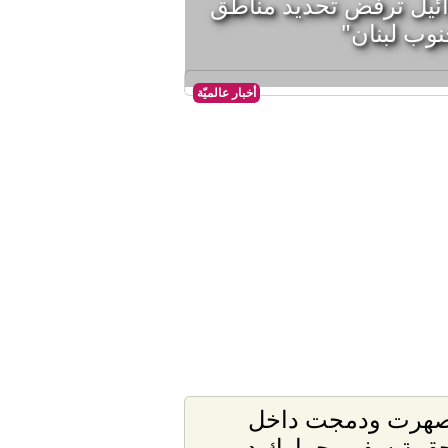
ائيل ترفض تحديد مناطق
وب لبنان"
أخبار عالميّة
هرت ودمجت داخل
قيبة سفر.. جمارك دبي