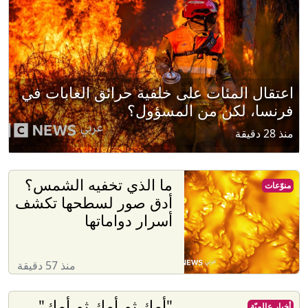
اعتقال المئات على خلفية حرائق الغابات في
فرنسا، لكن من المسؤول؟
منذ 28 دقيقة
ما الذي تخفيه الشمس؟
منوّعات
أدق صور لسطحها تكشف
أسرار دواماتها
منذ 57 دقيقة
"أمك ثم أمك ثم أمك"..
أخبار عالميّة