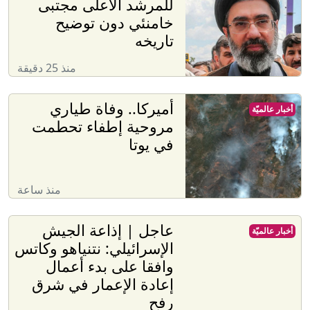
للمرشد الأعلى مجتبى
خامنئي دون توضيح
تاريخه
منذ 25 دقيقة
أميركا.. وفاة طياري
أخبار عالميّة
مروحية إطفاء تحطمت
في يوتا
منذ ساعة
عاجل | إذاعة الجيش
أخبار عالميّة
الإسرائيلي: نتنياهو وكاتس
وافقا على بدء أعمال
إعادة الإعمار في شرق
رفح