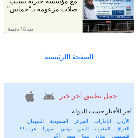
مع مؤسسة خيرية بسبب
صلات مزعومة بـ"حماس"
منذ 18 دقيقة
الصفحة االرئيسية
حمل تطبيق آخر خبر
آخر الأخبار حسب الدولة
الأردن
الإمارات
الجزائر
السعودية
السودان
العراق
المغرب
اليمن
تونس
سوريا
عرب ٤٨
فلسطين
لبنان
ليبيا
مصر
آخَر