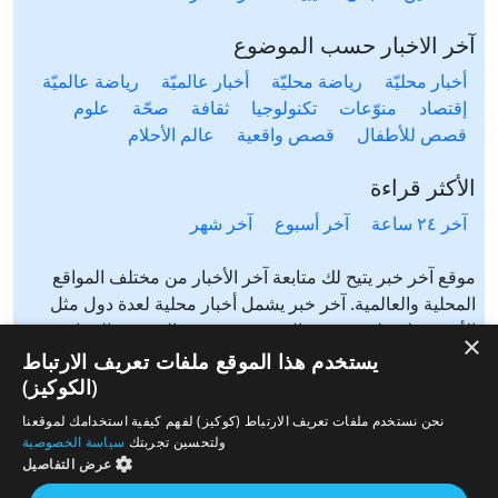
آخر الاخبار حسب الموضوع
أخبار محليّة
رياضة محليّة
أخبار عالميّة
رياضة عالميّة
إقتصاد
منوّعات
تكنولوجيا
ثقافة
صحّة
علوم
قصص للأطفال
قصص واقعية
عالم الأحلام
الأكثر قراءة
آخر ٢٤ ساعة
آخر أسبوع
آخر شهر
موقع آخر خبر يتيح لك متابعة آخر الأخبار من مختلف المواقع
المحلية والعالمية. آخر خبر يشمل أخبار محلية لعدة دول مثل
الأردن، فلسطين، مصر، السعودية، تونس، المغرب، الجزائر،
×
عرب ٤٨، لبنان، العراق، اليمن وغيرها آخر خبر يتيح متابعة أخبار
يستخدم هذا الموقع ملفات تعريف الارتباط
من شتى المواضيع مثل: أخبار محلية، أخبار عالمية، رياضة،
(الكوكيز)
إقتصاد، ثقافة، منوعات وغيرها تابع الأخبار المحلية والعالمية من
نحن نستخدم ملفات تعريف الارتباط (كوكيز) لفهم كيفية استخدامك لموقعنا
مختلف المواقع الإخبارية: الجزيرة، العربية، بي بي سي، سي ان
ولتحسين تجربتك
سياسة الخصوصية
ان، الحرة، روسيا اليوم، سكاي نيوز وغيرها
عرض التفاصيل