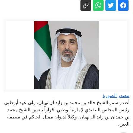
وكالة إيرانية تنشر فيديو للمرشد الأعلى
مجتبى خامنئي دون توضيح تاريخه
السيجارة الأخيرة قبل النوم.. لماذا يحذر
منها الأطباء؟
بلغاريا تستدعي سفيرة أوكرانيا إثر انفجار
مسيّرة قرب خط غاز إستراتيجي
نائب أمريكي: اتفاقية السعودية وتركيا
وباكستان إنجاز يحسب لترامب
مصرع طياري مروحية إطفاء في يوتا
الأمريكية
إيران مباشر.. اتفاق وشيك بين طهران
مصدر الصورة
ومسقط والحرس الثوري يشترط لفتح
أصدر سمو الشيخ خالد بن محمد بن زايد آل نهيان، ولي عهد أبوظبي
هرمز
رئيس المجلس التنفيذي لإمارة أبوظبي، قراراً بتعيين الشيخ محمد
بن حمدان بن زايد آل نهيان، وكيلاً لديوان ممثل الحاكم في منطقة
العين.