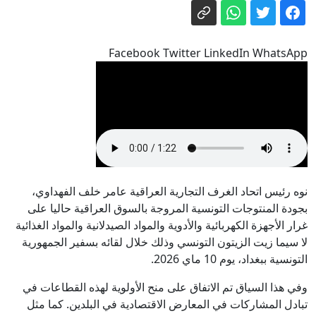
زيلينسكي يطالب بمزيد من الضغط بينما
مسيرات روسية تقتل 4 بمنطقة كييف
الذكاء الاصطناعي: لماذا يفقد «غوغل» بعضاً
Facebook Twitter LinkedIn WhatsApp
من أبرز عقوله؟
إيران مباشر.. استهداف سفينة إماراتية
والحرس الثوري يرهن فتح هرمز بشروط
طهران
منحة أمريكية بأكثر من 1.5 مليون دولار
لدعم الاستثمار في قطاع الفسفاط بتونس
معهد العلوم التطبيقية والتكنولوجية بقفصة
نوه رئيس اتحاد الغرف التجارية العراقية عامر خلف الفهداوي،
يفتح باب الترشح لانتداب مدرّسين عرضيّين
بجودة المنتوجات التونسية المروجة بالسوق العراقية حاليا على
تأمين العودة الطوعية ل80 مهاجرًا غير
غرار الأجهزة الكهربائية والأدوية والمواد الصيدلانية والمواد الغذائية
نظامي إلى بلدانهم
لا سيما زيت الزيتون التونسي وذلك خلال لقائه بسفير الجمهورية
التونسية ببغداد، يوم 10 ماي 2026.
وفي هذا السياق تم الاتفاق على منح الأولوية لهذه القطاعات في
تبادل المشاركات في المعارض الاقتصادية في البلدين. كما مثل