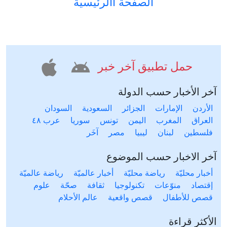
الصفحة االرئيسية
حمل تطبيق آخر خبر
آخر الأخبار حسب الدولة
الأردن
الإمارات
الجزائر
السعودية
السودان
العراق
المغرب
اليمن
تونس
سوريا
عرب ٤٨
فلسطين
لبنان
ليبيا
مصر
آخَر
آخر الاخبار حسب الموضوع
أخبار محليّة
رياضة محليّة
أخبار عالميّة
رياضة عالميّة
إقتصاد
منوّعات
تكنولوجيا
ثقافة
صحّة
علوم
قصص للأطفال
قصص واقعية
عالم الأحلام
الأكثر قراءة