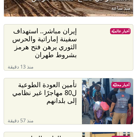
منذ ساعة
إيران مباشر.. استهداف
أخبار عالميّة
سفينة إماراتية والحرس
الثوري يرهن فتح هرمز
بشروط طهران
منذ 13 دقيقة
تأمين العودة الطوعية
أخبار محليّة
ل80 مهاجرًا غير نظامي
إلى بلدانهم
منذ 57 دقيقة