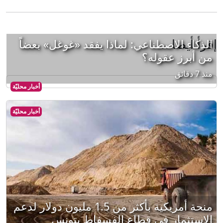
إقرأ أيضا
الذكاء الاصطناعي: لماذا يفقد «غوغل» بعضاً
من أبرز عقوله؟
منذ 7 دقائق
أخبار محليّة
أخبار محليّة
منحة أمريكية بأكثر من 1.5 مليون دولار لدعم
الاستثمار في قطاع الفسفاط بتونس