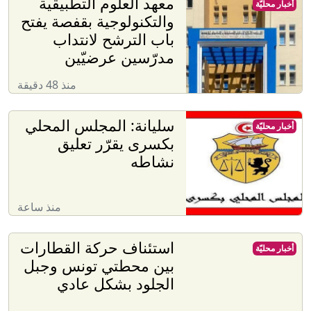
معهد العلوم التطبيقية
أخبار محليّة
والتكنولوجية بقفصة يفتح
باب الترشح لانتداب
مدرّسين عرضيّين
منذ 48 دقيقة
سليانة: المجلس المحلي
أخبار محليّة
بكسرى يقرّر تعليق
نشاطه
منذ ساعة
استئناف حركة القطارات
أخبار محليّة
بين محطتي تونس وجبل
الجلود بشكل عادي