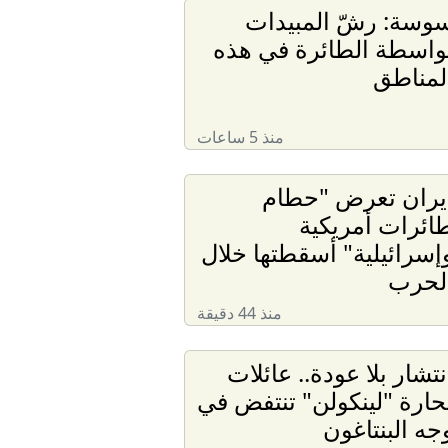
وسة: رشّ المبيدات
واسطة الطائرة في هذه
لمناطق
منذ 5 ساعات
يران تعرض "حطام
ائرات أمريكية
إسرائيلية" أسقطتها خلال
لحرب
منذ 44 دقيقة
نتشار بلا عودة.. عائلات
حارة "لينكولن" تنتفض في
جه البنتاغون