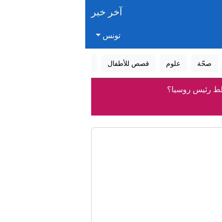
آخر خبر
تونس
صحّة
علوم
قصص للأطفال
قصص واقعية
عالم الأحلام
لخطط رئيس روسيا؟
وليتها
سلمين"
ئرة المهداة لترامب من قطر"