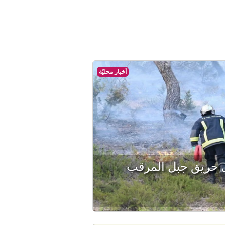
أخبار محليّة
ى حريق جبل المرقب