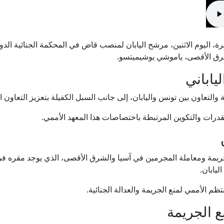
أسعار الغذاء ترتفع لأعلى مستوى منذ 3 سنوات
سوسة: رشّ المبيدات بواسطة الطائرة في هذه المناطق
 اليوم الاثنين، مرشح اليابان لمنصب قاض في المحكمة الجنائية الدولي
شرق الأقصى، ياموشي يوشيميتسو.
إيران.. واشنطن تبحث عن مخرج من الحرب وبزشكيان ينفي وجود خلا
ياباني
وب حماية الطفولة يحذّر من مخاطر المنصات الرقمية والذكاء الاصطن
التعاون بين تونس واليابان، إلى جانب السبل الكفيلة بتعزيز التعاون ا
قدرات والتكوين المرتبطة باختصاصات هذا المعهد الأممي.
سليانة: السيطرة على حريق جبل المرقب بنسبة تفوق 98 %
إيران تعرض "حطام طائرات أمريكية وإسرائيلية" أسقطتها خلال
ليابان.
ظم الأممي لمنع الجريمة والعدالة الجنائية.
ع الجريمة