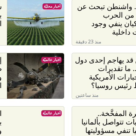
. واشنطن تبحث عن
س
أخبار محليّة
من الحرب
ب
ان ينفي وجود
ا
 داخلية
منذ 23 دقيقة
 قد يهاجم إحدى دول
إ
أخبار عالميّة
.. ما تقديرات
ط
بارات الأمريكية
و
رئيس روسيا؟
ا
منذ ساعتين
ة المفخَّخة..
ا
أخبار عالميّة
ات تتواصل بألمانيا
ب
 تنفي مسؤوليتها
و