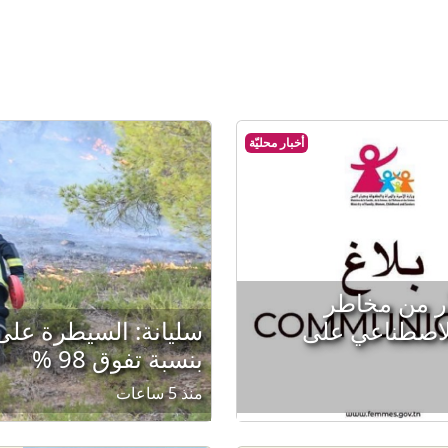
أخبار محليّة
ّر من مخاطر
الاصطناعي على
سليانة: السيطرة عل
بنسبة تفوق 98 %
منذ 5 ساعات