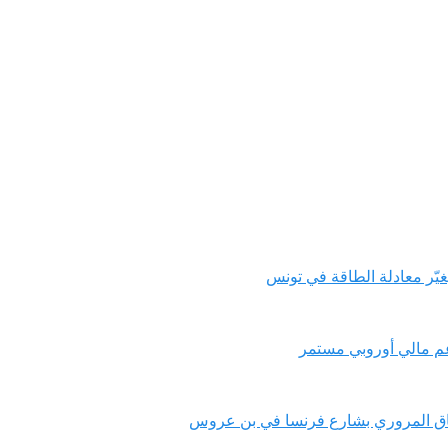
يّر معادلة الطاقة في تونس
عم مالي أوروبي مستمر
تناق المروري بشارع فرنسا في بن عروس