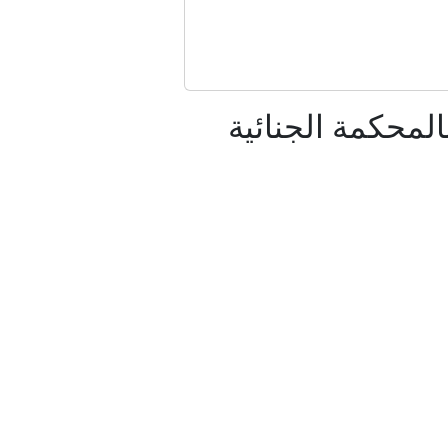
ي تكساس
اليا
محكمة الجنائية
ح حزب الله
رة
شركة هواوي الصينية