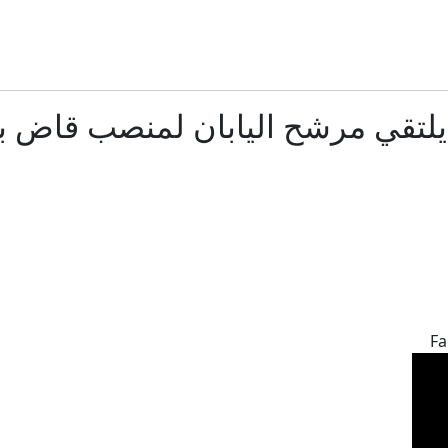
أمازون تؤسس مصدر طاقة ضخما لمراكز الذكاء الاصطناعي ف
العين بالعين.. إسبانيا تفرض قيودا على الرحلات القادمة من إيط
لتقي مرشح اليابان لمنصب قاض بال
بعد 5 أشهر من الحرب.. بوادر اتفاق "وشيك" لفتح مضيق هرمز
فرنسا خارجها.. لبنان وإسرائيل يتفقان على دول لمراقبة "نزع" سلا
بسبب إيبولا.. أميركا تشدد قيود السفر من المناطق المتضر
دوي انفجارات في كييف بعد تحذير من هجوم باليستي
Fa
رجنتينية تتهم واشنطن بممارسة ضغوط "غير لائقة" لإلغاء مشروع مع 