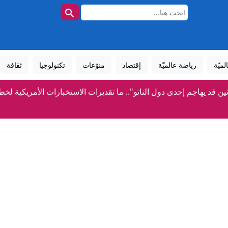
لميّة
رياضة عالميّة
إقتصاد
منوّعات
تكنولوجيا
ثقافة
تين قد يهاجم إحدى دول الناتو".. ما تقديرات الاستخبارات الأمريكية 
المسيّرة المفخَّخة.. التداعيات تتواصل بألمانيا وروسيا تنفي مسؤ
كم سيتقاضى صلاح من الأموال مع طرابزون سبور؟
بعد توقيع اتفاقية مكة.. وزير خارجية إيران يدعو إلى "وحدة الم
وصول إلى المعلومات السرية لوزير أمريكي سابق بسبب" تسريبات الطا