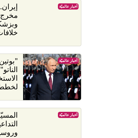
إيران.
أخبار عالميّة
مخرج 
وبزشكي
خلافات
"بوتين
أخبار عالميّة
الناتو"
الاستخ
لخطط 
المسيّر
أخبار عالميّة
التداعي
وروسيا