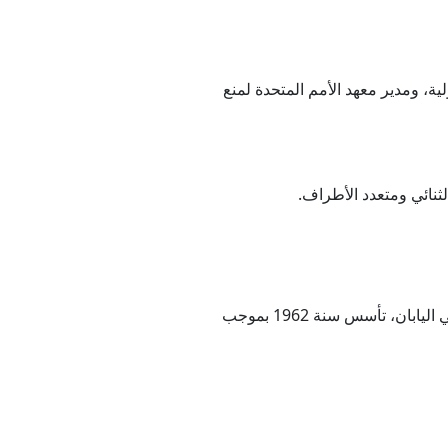
ة، ومدير معهد الأمم المتحدة لمنع
فات داخلية
اعي على الأطفال
لثنائي ومتعدد الأطراف.
 الحرب
ويشار إلى أن معهد الأمم المتحدة لمنع الجريمة ومعاملة المجرمين في آسيا والشرق الأقصى، الذي يوجد مقره في اليابان، تأسس سنة 1962 بموجب