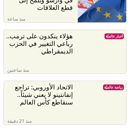
قطع العلاقات
منذ ساعة
هؤلاء ينكدون على ترمب..
أخبار عالميّة
رباعي التغيير في الحزب
الديمقراطي
منذ ساعتين
الاتحاد الأوروبي: تراجع
رياضة عالميّة
إنفانتينو لا يعني شيئاً..
سنقاطع كأس العالم
منذ 21 دقيقة