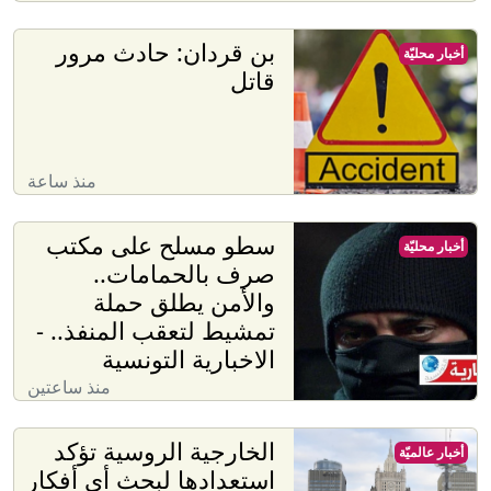
بن قردان: حادث مرور
أخبار محليّة
قاتل
منذ ساعة
سطو مسلح على مكتب
أخبار محليّة
صرف بالحمامات..
والأمن يطلق حملة
تمشيط لتعقب المنفذ.. -
الاخبارية التونسية
منذ ساعتين
الخارجية الروسية تؤكد
أخبار عالميّة
استعدادها لبحث أي أفكار