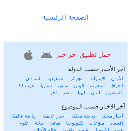
الصفحة االرئيسية
حمل تطبيق آخر خبر
آخر الأخبار حسب الدولة
الأردن
الإمارات
الجزائر
السعودية
السودان
العراق
المغرب
اليمن
تونس
سوريا
عرب ٤٨
فلسطين
لبنان
ليبيا
مصر
آخَر
آخر الاخبار حسب الموضوع
أخبار محليّة
رياضة محليّة
أخبار عالميّة
رياضة عالميّة
إقتصاد
منوّعات
تكنولوجيا
ثقافة
صحّة
علوم
قصص للأطفال
قصص واقعية
عالم الأحلام