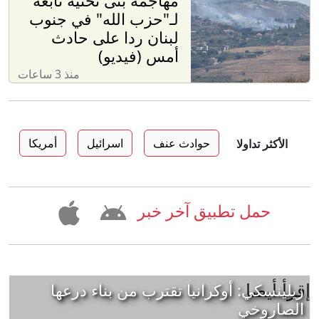
مهاجمة بنى تحتية تابعة
لـ"حزب الله" في جنوب
لبنان ردا على حادث
أمس (فيديو)
منذ 3 ساعات
حوادث عنف
اسرائيل
أمريكا
الأكثر تداولا
حمل تطبيق آخر خبر
إقرأ أيضا
زيلينسكي: أوكرانيا تقترب من بناء درعها
الصاروخي