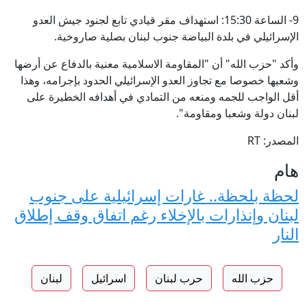
9- الساعة 15:30: استهداف مقر قيادي تابع لجنود جيش العدو
الإسرائيلي في بلدة البياضة جنوب لبنان بصلية صاروخية.
وأكد "حزب الله" أن "المقاومة الاسلامية معنية بالدفاع عن أرضها
وشعبها خصوصا مع تجاوز العدو الإسرائيلي الحدود بإجرامه، وهذا
أقل الواجب للجمه ومنعه من التمادي في أهدافه الخطيرة على
لبنان دولة وشعبا ومقاومة".
المصدر: RT
هام
لحظة بلحظة.. غارات إسرائيلية على جنوب
لبنان وإنذارات بالإخلاء رغم اتفاق وقف إطلاق
النار
حزب الله
حرب لبنان
اسرائيل
لبنان