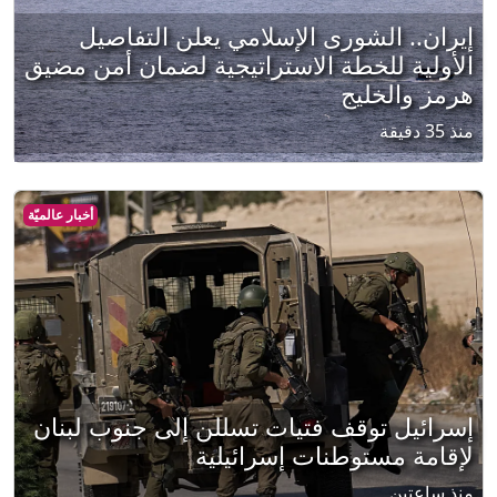
إيران.. الشورى الإسلامي يعلن التفاصيل
الأولية للخطة الاستراتيجية لضمان أمن مضيق
هرمز والخليج
منذ 35 دقيقة
أخبار عالميّة
إسرائيل توقف فتيات تسللن إلى جنوب لبنان
لإقامة مستوطنات إسرائيلية
منذ ساعتين