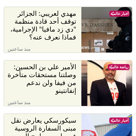
مهدي لعريبي: الجزائر
أخبار عالميّة
توقف أحد قادة منظمة
"دي زد مافيا" الإجرامية،
فماذا نعرف عنه؟
منذ ساعتين
الأمير علي بن الحسين:
رياضة عالميّة
وصلتنا مستحقات متأخرة
من فيفا ولن ندعم
إنفانتينو
منذ ساعتين
سيكورسكي يعارض نقل
أخبار عالميّة
مبنى السفارة الروسية
في وارسو ويلمح إلى