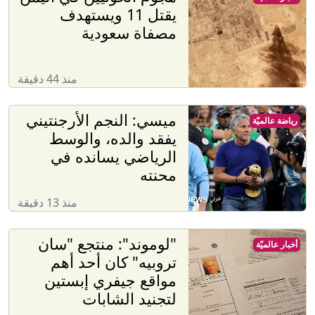
يقتل 11 ويستهدف
مصفاة سعودية
منذ 44 دقيقة
ميسي: النجم الأرجنتيني
رياضة عالميّة
يفقد والده، والوسط
الرياضي يسانده في
محنته
منذ 13 دقيقة
"لوموند": منتجع "سان
أخبار عالميّة
تروبيه" كان أحد أهم
مواقع جيفري إبستين
لتجنيد الشابات