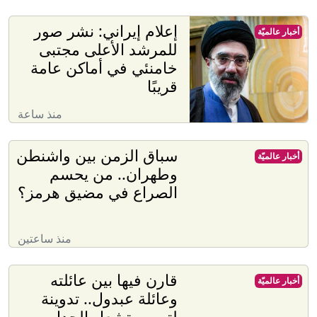
إعلام إيراني: نشر صور
أخبار عالميّة
للمرشد الأعلى مجتبى
خامنئي في أماكن عامة
قريبًا
منذ ساعة
سباق الزمن بين واشنطن
أخبار عالميّة
وطهران.. من يحسم
الصراع في مضيق هرمز؟
منذ ساعتين
قارن فيها بين عائلته
أخبار عالميّة
وعائلة عبدول.. تدوينة
لترمب تشعل الجدل