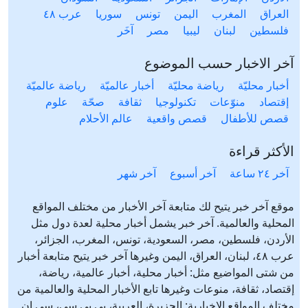
العراق
المغرب
اليمن
تونس
سوريا
عرب ٤٨
فلسطين
لبنان
ليبيا
مصر
آخَر
آخر الاخبار حسب الموضوع
أخبار محليّة
رياضة محليّة
أخبار عالميّة
رياضة عالميّة
إقتصاد
منوّعات
تكنولوجيا
ثقافة
صحّة
علوم
قصص للأطفال
قصص واقعية
عالم الأحلام
الأكثر قراءة
آخر ٢٤ ساعة
آخر أسبوع
آخر شهر
موقع آخر خبر يتيح لك متابعة آخر الأخبار من مختلف المواقع
المحلية والعالمية. آخر خبر يشمل أخبار محلية لعدة دول مثل
الأردن، فلسطين، مصر، السعودية، تونس، المغرب، الجزائر،
عرب ٤٨، لبنان، العراق، اليمن وغيرها آخر خبر يتيح متابعة أخبار
من شتى المواضيع مثل: أخبار محلية، أخبار عالمية، رياضة،
إقتصاد، ثقافة، منوعات وغيرها تابع الأخبار المحلية والعالمية من
مختلف المواقع الإخبارية: الجزيرة، العربية، بي بي سي، سي ان