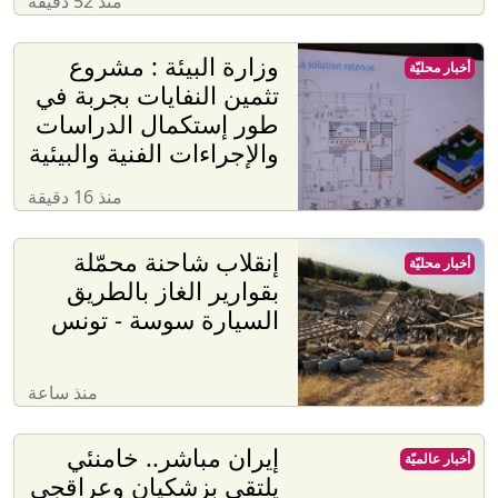
منذ 52 دقيقة
وزارة البيئة : مشروع
أخبار محليّة
تثمين النفايات بجربة في
طور إستكمال الدراسات
والإجراءات الفنية والبيئية
منذ 16 دقيقة
إنقلاب شاحنة محمّلة
أخبار محليّة
بقوارير الغاز بالطريق
السيارة سوسة - تونس
منذ ساعة
إيران مباشر.. خامنئي
أخبار عالميّة
يلتقي بزشكيان وعراقجي