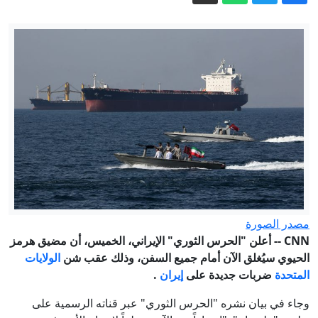
تشعر أوروبا بالقلق؟
ما هي قدرات ألمانيا للتصدي لخطر
المسيّرات؟
نتنياهو يعلن عن موقفه من خطة ترامب
الأخيرة لنزع سلاح حماس
نتنياهو رافضاً خطة ترامب لغزة: لا انسحاب
قبل نزع سلاح حماس
سارة نتنياهو.. من تنظيف المكاتب
ومقصورة الطائرة إلى كواليس الحكم
إسرائيل متهمة باستخدام علم الآثار كسلاح
في المواقع الأثرية في الضفة الغربية
وزارة البيئة : مشروع تثمين النفايات بجربة
مصدر الصورة
في طور إستكمال الدراسات والإجراءات
CNN --
أعلن "الحرس الثوري" الإيراني، الخميس، أن مضيق هرمز
الحيوي سيُغلق الآن أمام جميع السفن، وذلك عقب شن
الولايات
الفنية والبيئية
المتحدة
ضربات جديدة على
إيران
.
وجاء في بيان نشره "الحرس الثوري" عبر قناته الرسمية على