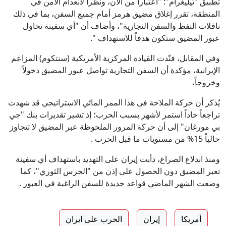
تطبيق "تيليغرام": "اعتباراً من الآن، ونظراً لانعدام الأمن في
المنطقة، تقرر إغلاق مضيق هرمز أمام جميع السفن، بما في ذلك
ناقلات النفط والسفن التجارية"، وأضاف أن "أي سفينة تحاول
عبور المضيق ستكون هدفاً للاستهداف ".
وفي المقابل، فنّدت القيادة المركزية الأمريكية (سنتكوم) المزاعم
الإيرانية، مؤكدة أن السفن التجارية تواصل عبور المضيق دخولاً
وخروجاً،
يُذكر أن حركة الملاحة في هذا الممر المائي الاستراتيجي قد شهدت
تراجعاً حاداً استمر لأشهر بسبب الحرب؛ إذ تشير تقديرات بنك "جي
بي مورغان" إلى أن حركة المرور الملحوظة عبر المضيق لا تتجاوز
حالياً 15% من مستويات ما قبل الحرب .
ومنذ اندلاع الصراع، دأبت إيران على التهديد باستهداف أي سفينة
تعبر المضيق دون الحصول على إذن من "الحرس الثوري"، كما
وضعت الشهر الماضي قواعد جديدة للسفن الراغبة في العبور .
أمريكا
إيران
الحرب على ايران