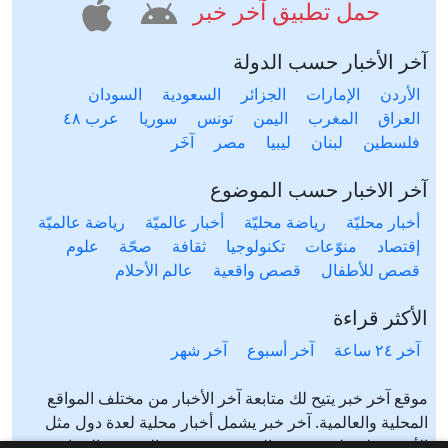
حمل تطبيق آخر خبر
آخر الأخبار حسب الدولة
الأردن
الإمارات
الجزائر
السعودية
السودان
العراق
المغرب
اليمن
تونس
سوريا
عرب ٤٨
فلسطين
لبنان
ليبيا
مصر
آخَر
آخر الاخبار حسب الموضوع
أخبار محليّة
رياضة محليّة
أخبار عالميّة
رياضة عالميّة
إقتصاد
منوّعات
تكنولوجيا
ثقافة
صحّة
علوم
قصص للأطفال
قصص واقعية
عالم الأحلام
الأكثر قراءة
آخر ٢٤ ساعة
آخر أسبوع
آخر شهر
موقع آخر خبر يتيح لك متابعة آخر الأخبار من مختلف المواقع
المحلية والعالمية. آخر خبر يشمل أخبار محلية لعدة دول مثل
الأردن، فلسطين، مصر، السعودية، تونس، المغرب، الجزائر،