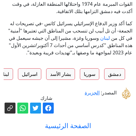
القوات المبرمة عام 1974 واحتلالها المنطقة العازلة، في وقت
أكدت فيه دمشق التزامها بتلك الاتفاقية.
كما أكد وزير الدفاع الإسرائيلي يسرائيل كاتس -في تصريحات له
الجمعة- أن تل أبيب لن تنسحب من المناطق التي تعتبرها "أمنية"
في كل من
لبنان
وسوريا وغزة، مشيرا إلى أن جيشه سيعمل في
هذه المناطق "كدرس أساسي من أحداث 7 أكتوبر/تشرين الأول"
عام 2023 لمواجهة ما وصفها بـ"تهديدات قريبة وبعيدة".
دمشق
سوريا
بشار الأسد
اسرائيل
لبنان
المصدر:
الجزيرة
شارك
الصفحة الرئيسية