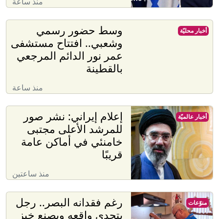
منذ ساعة
وسط حضور رسمي
أخبار محليّة
وشعبي.. افتتاح مستشفى
عمر نور الدائم المرجعي
بالقطينة
منذ ساعة
إعلام إيراني: نشر صور
أخبار عالميّة
للمرشد الأعلى مجتبى
خامنئي في أماكن عامة
قريبًا
منذ ساعتين
رغم فقدانه البصر.. رجل
منوّعات
يتحدى واقعه ويصنع خبز