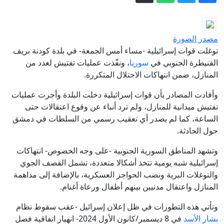
إسرائيل متهمة باستخدام علم الآثار كسلاح
في المواقع الأثرية في الضفة الغربية
بسبب الأسلحة الكيماوية.. أمراض مميتة
مصدر الصورة
تهدد حياة السودانيين
توغلت قوات إسرائيلية -مساء أمس الجمعة- في بلدة كودنة بريف
عاجل. - بعد 18 شهراً من المفاوضات..
القنيطرة الجنوبي في
سوريا
، ونفّذت عمليات تفتيش لعدد من
المنازل، ضمن انتهاكات الاحتلال المتكررة.
دمشق وموسكو تتوصلان إلى مذكرة تفاهم
بشأن قاعدتي حميميم وطرطوس
رغم فقدانه البصر.. رجل يتحدى واقعه
وأفادت المصادر بأن قوات إسرائيلية دخلت البلدة وأجرت عمليات
تفتيش ميدانية للمنازل، ولم ترد أنباء عن وقوع اعتقالات حتى
ويصنع خبز التورتيلا عن طريق اللمس
الساعة، كما لم يصدر أي تعقيب رسمي من السلطات في دمشق
الدفاع الروسية: تحرير بلدتين في دونيتسك
حول الحادثة.
وتشهد المناطق السورية الجنوبية -على وجه الخصوص- انتهاكات
استدعاء رئيس الإدارة المدنية بوسط
إسرائيلية شبه يومية تتخذ أشكالا متعددة، تشمل القصف الجوي
دارفور إلى نيالا
والتوغلات البرية ونصب الحواجز العسكرية، بالإضافة إلى مداهمة
المنازل واعتقال مدنيين بينهم أطفال ورعاة أغنام.
وتأتي هذه التطورات في ظل إعلان إسرائيل -عقب سقوط نظام
بشار الأسد
في 8 ديسمبر/كانون الأول 2024- انهيار اتفاقية فصل