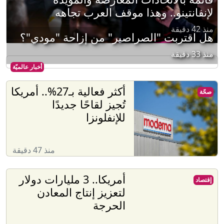
لإنفانتينو.. وهذا موقف العرب تجاهه
منذ 42 دقيقة
هل اقتربت "الصراصير" من إزاحة "مودي"؟
منذ 33 دقيقة
أخبار عالميّة
أكثر فعالية بـ27%.. أمريكا
صحّة
تُجيز لقاحًا جديدًا
للإنفلونزا
منذ 47 دقيقة
أمريكا.. 3 مليارات دولار
إقتصاد
لتعزيز إنتاج المعادن
الحرجة