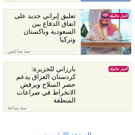
تعليق إيراني جديد على
أخبار عالميّة
اتفاق الدفاع بين
السعودية وباكستان
وتركيا
منذ ساعتين
بارزاني للجزيرة:
أخبار عالميّة
كردستان العراق يدعم
حصر السلاح ويرفض
الانخراط في صراعات
المنطقة
منذ ساعة
الصفحة االرئيسية