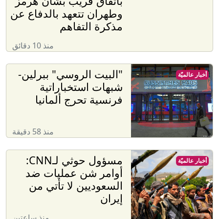
باتفاق قريب بشأن هرمز
وطهران تتعهد بالدفاع عن
مذكرة التفاهم
منذ 10 دقائق
"البيت الروسي" ببرلين-
أخبار عالميّة
شبهات استخباراتية
فرنسية تحرج ألمانيا
منذ 58 دقيقة
مسؤول حوثي لـCNN:
أخبار عالميّة
أوامر شن عمليات ضد
السعوديين لا تأتي من
إيران
منذ ساعتين