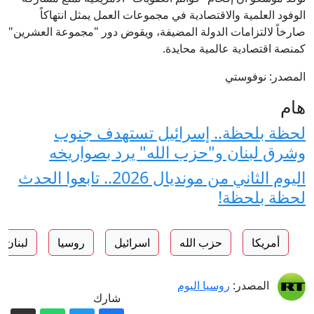
الوفود العلمية والاقتصادية في مجموعات العمل يمثل انتهاكاً
صارخاً لالتزامات الدولة المضيفة، ويقوض دور "مجموعة العشرين"
كمنصة اقتصادية عالمية محايدة.
المصدر: نوفوستي
هام
لحظة بلحظة.. إسرائيل تستهدف جنوب
وشرق لبنان و"حزب الله" يرد بصواريخه
اليوم الثاني من مونديال 2026.. تابعوا الحدث
لحظة بلحظة!
أمريكا
حزب الله
اسرائيل
روسيا
لبنان
المصدر:
روسيا اليوم
شارك