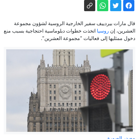
شاهد.. سيول جارفة تغمر شوارع صنعاء
وتُغرق سيارات ورياح تقتلع لوحات
محصول الأرز العالمي في خطر كبير..
قال مارات بيردييف سفير الخارجية الروسية لشؤون مجموعة
والعلماء أشد قلقا مما مضى
العشرين، إن
روسيا
اتخذت خطوات دبلوماسية احتجاجية بسبب منع
دخول ممثليها إلى فعاليات "مجموعة العشرين".
نائب الرئيس التركي يتحدث عن احتمالية
انضمام مصر إلى اتفاقية الدفاع الثلاثية
صلاح وطرابزون سبور.. عندما تتخطى
الصفقة حدود كرة القدم
استهداف ناقلة إماراتية بصاروخ في هرمز
وأبو ظبي تتهم إيران
إيران مباشر.. توقعات باتفاق قريب بشأن
هرمز وطهران تتعهد بالدفاع عن مذكرة
التفاهم
مصدر الصورة