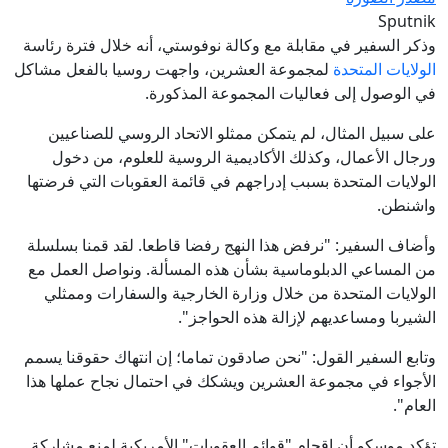
Sputnik
وذكر السفير في مقابلة مع وكالة نوفوستي، أنه خلال فترة رئاسة
الولايات المتحدة
لمجموعة العشرين، واجهت روسيا بالفعل مشاكل
في الوصول إلى فعاليات المجموعة المذكورة.
على سبيل المثال، لم يتمكن ممثلو الاتحاد الروسي للصناعيين
ورجال الأعمال، وكذلك الأكاديمية الروسية للعلوم، من دخول
الولايات المتحدة بسبب إدراجهم في قائمة العقوبات التي فرضتها
واشنطن.
وأضاف السفير: "نرفض هذا النهج رفضا قاطعا. لقد قمنا بسلسلة
من المساعي الدبلوماسية بشأن هذه المسألة. ونواصل العمل مع
الولايات المتحدة من خلال وزارة الخارجية والسفارات وممثلي
الشيربا ومساعديهم لإزالة هذه الحواجز".
وتابع السفير القول: "نحن صادقون تماما؛ إن انتهاك حقوقنا يسمم
الأجواء في مجموعة العشرين ويشكك في احتمال نجاح عملها هذا
العام".
تؤكد موسكو أن إقحام "قوائم العقوبات" الأمريكية لمنع مشاركة