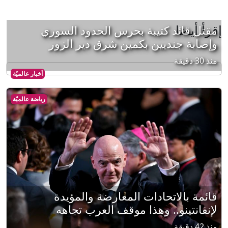
إقرأ أيضا
مقتل قائد كتيبة بحرس الحدود السوري
وإصابة جنديين بكمين شرق دير الزور
منذ 30 دقيقة
أخبار عالميّة
رياضة عالميّة
قائمة بالاتحادات المعارضة والمؤيدة
لإنفانتينو.. وهذا موقف العرب تجاهه
منذ 42 دقيقة