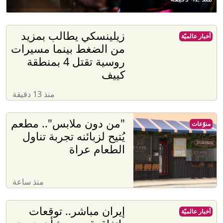
زيلينسكي يطالب بمزيد
أخبار عالميّة
من الضغط بينما مسيرات
روسية تقتل 4 بمنطقة
كييف
منذ 13 دقيقة
"من دون ملابس".. مطعم
منوّعات
يُتيح لزبائنه تجربة تناول
الطعام عراة
منذ ساعة
إيران مباشر.. توقعات
أخبار عالميّة