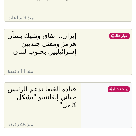
منذ 9 ساعات
إيران.. اتفاق وشيك بشأن
أخبار عالميّة
هرمز ومقتل جنديين
إسرائيليين بجنوب لبنان
منذ 11 دقيقة
قيادة الفيفا تدعم الرئيس
رياضة عالميّة
جياني إنفانتينو "بشكل
كامل"
منذ 48 دقيقة