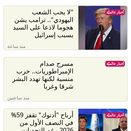
"لا يحب الشعب
أخبار عالميّة
اليهودي".. ترامب يشن
هجوما لاذعا على السيد
بسبب إسرائيل
منذ ساعة
مسرح صدام
أخبار عالميّة
الإمبراطوريات.. حرب
منسية لكنها تهدد البشر
شرقا وغربا
منذ ساعتين
أرباح "أدنوك" تقفز 59%
أخبار عالميّة
في النصف الأول من
2026 رغم التحديات