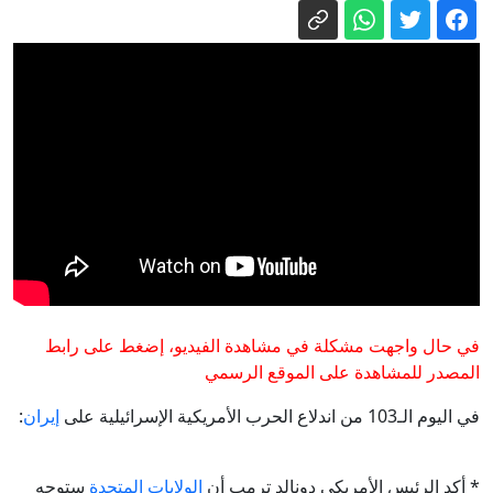
مسرح صدام الإمبراطوريات.. حرب منسية
لكنها تهدد البشر شرقا وغربا
اليابان تحيي ذكرى هيروشيما بدعوة إلى
نزع السلاح النووي وتتجنب الإشارة إلى
الولايات المتحدة
مئات القاصرين بلا مأوى.. أزمة سبتة
تتصاعد وتضغط على مدريد
إيران وسلطنة عُمان تقتربان من اتفاق
بشأن هرمز.. إليكم آخر المستجدات
بابكر فيصل: الخماسية لم تعُد مظلة محايدة
لرعاية العملية السياسية
في حال واجهت مشكلة في مشاهدة الفيديو، إضغط على رابط
المصدر للمشاهدة على الموقع الرسمي
في اليوم الـ103 من اندلاع الحرب الأمريكية الإسرائيلية على
إيران
:
* أكد الرئيس الأمريكي دونالد ترمب أن
الولايات المتحدة
ستوجه