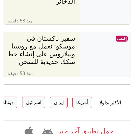
الذخائر
منذ 58 دقيقة
سفير باكستان في
إقتصاد
موسكو: نعمل مع روسيا
وبيلاروس على إنشاء خط
سكك حديدية للشحن
منذ 53 دقيقة
أمريكا
إيران
اسرائيل
دونالد 
الأكثر تداولا
حمل تطبيق آخر خبر