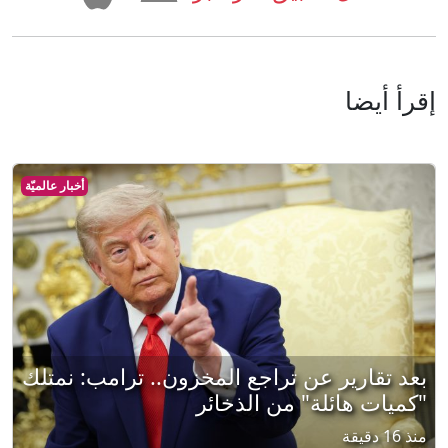
إقرأ أيضا
أخبار عالميّة
بعد تقارير عن تراجع المخزون.. ترامب: نمتلك
"كميات هائلة" من الذخائر
منذ 16 دقيقة