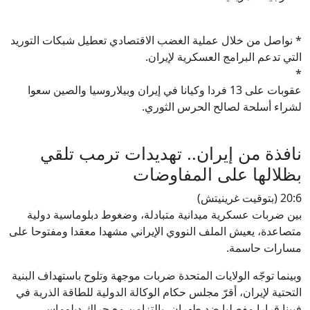
* نواصل من خلال عملية الغضب الاقتصادي تعطيل شبكات التوريد
التي تدعم البرامج العسكرية لإيران.
*
عقوبات على 13 فردا وكيانا في إيران وبيلاروسيا والصين سعوا
لشراء أسلحة لصالح الحرس الثوري.
نافذة من إيران.. تهديدات ترمب تلقي
بظلالها على المفاوضات
20:6 (بتوقيت غرينيتش)
بين ضربات عسكرية ميدانية متبادلة، وضغوط دبلوماسية دولية
متصاعدة، يعيش الملف النووي الإيراني مشهدا معقدا ومفتوحا على
مسارات حاسمة.
وبينما توجّه الولايات المتحدة ضربات موجهة وتلوح باستهداف البنية
التحتية لإيران، أقرّ مجلس حكام الوكالة الدولية للطاقة الذرية في
فيينا قرارا مفصليا ضد طهران، بالتزامن مع حراك دبلوماسي