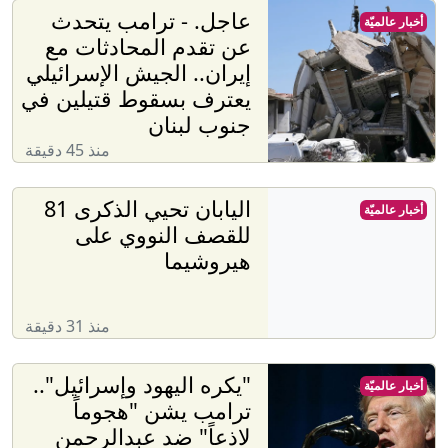
عاجل. - ترامب يتحدث
أخبار عالميّة
عن تقدم المحادثات مع
إيران.. الجيش الإسرائيلي
يعترف بسقوط قتيلين في
جنوب لبنان
منذ 45 دقيقة
اليابان تحيي الذكرى 81
أخبار عالميّة
للقصف النووي على
هيروشيما
منذ 31 دقيقة
"يكره اليهود وإسرائيل"..
أخبار عالميّة
ترامب يشن "هجوماً
لاذعاً" ضد عبدالرحمن