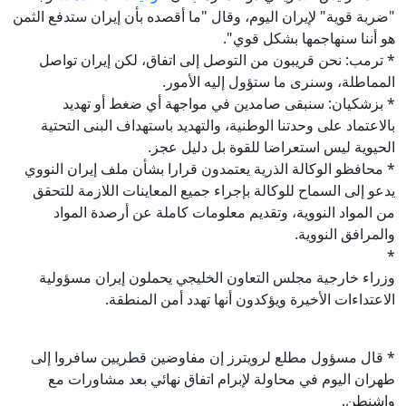
"ضربة قوية" لإيران اليوم، وقال "ما أقصده بأن إيران ستدفع الثمن
هو أننا سنهاجمها بشكل قوي".
* ترمب: نحن قريبون من التوصل إلى اتفاق، لكن إيران تواصل
المماطلة، وسنرى ما ستؤول إليه الأمور.
* بزشكيان: سنبقى صامدين في مواجهة أي ضغط أو تهديد
بالاعتماد على وحدتنا الوطنية، والتهديد باستهداف البنى التحتية
الحيوية ليس استعراضا للقوة بل دليل عجز.
* محافظو الوكالة الذرية يعتمدون قرارا بشأن ملف إيران النووي
يدعو إلى السماح للوكالة بإجراء جميع المعاينات اللازمة للتحقق
من المواد النووية، وتقديم معلومات كاملة عن أرصدة المواد
والمرافق النووية.
*
وزراء خارجية مجلس التعاون الخليجي يحملون إيران مسؤولية
الاعتداءات الأخيرة ويؤكدون أنها تهدد أمن المنطقة.
* قال مسؤول مطلع لرويترز إن مفاوضين قطريين سافروا إلى
طهران اليوم في محاولة لإبرام اتفاق نهائي بعد مشاورات مع
واشنطن.