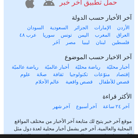
حمل تطبيق آخر خبر
آخر الأخبار حسب الدولة
الأردن
الإمارات
الجزائر
السعودية
السودان
العراق
المغرب
اليمن
تونس
سوريا
عرب ٤٨
فلسطين
لبنان
ليبيا
مصر
آخَر
آخر الاخبار حسب الموضوع
أخبار محليّة
رياضة محليّة
أخبار عالميّة
رياضة عالميّة
إقتصاد
منوّعات
تكنولوجيا
ثقافة
صحّة
علوم
قصص للأطفال
قصص واقعية
عالم الأحلام
الأكثر قراءة
آخر ٢٤ ساعة
آخر أسبوع
آخر شهر
موقع آخر خبر يتيح لك متابعة آخر الأخبار من مختلف المواقع
المحلية والعالمية. آخر خبر يشمل أخبار محلية لعدة دول مثل
الأردن، فلسطين، مصر، السعودية، تونس، المغرب، الجزائر،