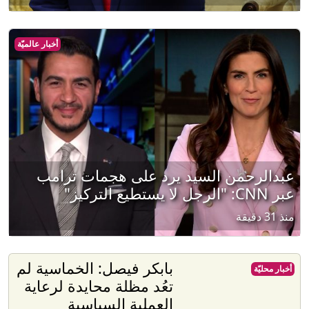
أخبار عالميّة
عبدالرحمن السيد يرد على هجمات ترامب
عبر CNN: "الرجل لا يستطيع التركيز"
منذ 31 دقيقة
بابكر فيصل: الخماسية لم
أخبار محليّة
تعُد مظلة محايدة لرعاية
العملية السياسية