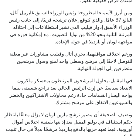
امتلاك فرص حقيقية للفوز.
ومن أبرز الأسماء المطروحة رئيس الوزراء السابق غابرييل أتال،
البالغ 37 عامًا، والذي يُتوقع إعلان ترشحه قريبًا، إلى جانب رئيس
الوزراء الأسبق إدوار فيليب الذي تشير استطلاعات إلى احتلاله
المرتبة الثانية بنحو 20% من نوايا التصويت، مع إمكانية فوزه في
مواجهة لوبان أو بارديلا في جولة الإعادة.
ورغم اختلاف مواقفهما، يجري أتال وفيليب مشاورات غير معلنة
للتوصل لاحقًا إلى مرشح وسطي واحد لمنع وصول مرشحين
متطرفين إلى الجولة النهائية.
في المقابل، يحاول المرشحون المرتبطون بمعسكر ماكرون
الابتعاد سياسيًا عن إرث الرئيس الحالي بعد تراجع شعبيته، بينما
يواجه اليسار انقسامات حادة رغم محاولات الاشتراكيين والخضر
والشيوعيين الاتفاق على مرشح مشترك.
وتضيف الصحيفة أن مصير ترشح مارين لوبان لا يزال معلقًا بانتظار
حكم استئناف في يوليو المقبل بعد إدانتها بقضية اختلاس أموال
أوروبية، فيما تعهد حزبها بالدفع ببارديلا مرشحًا بديلاً في حال تثبيت