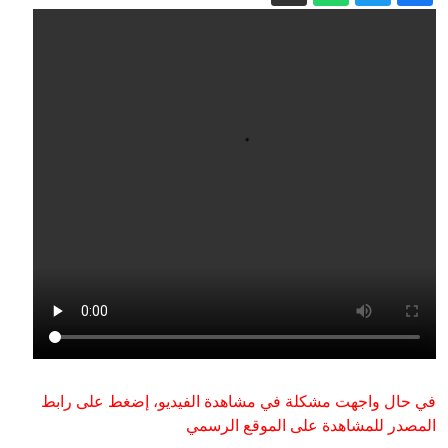
الأرصاد يحذّر من ضباب كثيف وشبه انعدام
للرؤية في 8 مناطق بالمنطقة الشرقية |
سبق
«عش بصحة»: النوم القهري يهدد الدراسة
والعمل والعلاقات اليومية | سبق
تحليل..نتنياهو يعتقد أن إغضاب ترامب هو
خياره الأقل سوءًا
أنهار أوروبا تتجه نحو الجفاف: هذه هي
العواقب
من هو محسن رضائي الأمين العام الجديد
لمجلس الأمن القومي في إيران؟
تكليف المهندس حسام اليوبي عميدًا للكلية
التقنية بالعلا | سبق
في حال واجهت مشكلة في مشاهدة الفيديو، إضغط على رابط
المصدر للمشاهدة على الموقع الرسمي