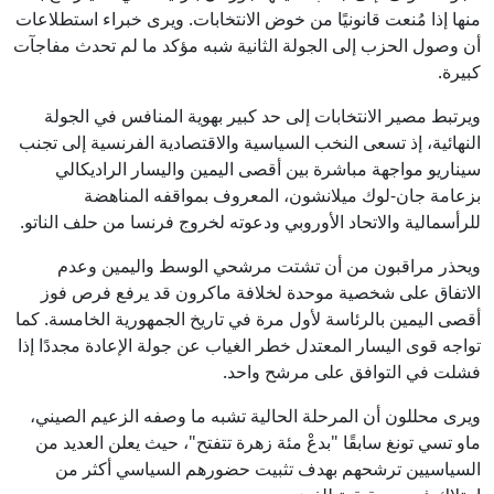
منها إذا مُنعت قانونيًا من خوض الانتخابات. ويرى خبراء استطلاعات
أن وصول الحزب إلى الجولة الثانية شبه مؤكد ما لم تحدث مفاجآت
كبيرة.
ويرتبط مصير الانتخابات إلى حد كبير بهوية المنافس في الجولة
النهائية، إذ تسعى النخب السياسية والاقتصادية الفرنسية إلى تجنب
سيناريو مواجهة مباشرة بين أقصى اليمين واليسار الراديكالي
بزعامة جان-لوك ميلانشون، المعروف بمواقفه المناهضة
للرأسمالية والاتحاد الأوروبي ودعوته لخروج فرنسا من حلف الناتو.
ويحذر مراقبون من أن تشتت مرشحي الوسط واليمين وعدم
الاتفاق على شخصية موحدة لخلافة ماكرون قد يرفع فرص فوز
أقصى اليمين بالرئاسة لأول مرة في تاريخ الجمهورية الخامسة. كما
تواجه قوى اليسار المعتدل خطر الغياب عن جولة الإعادة مجددًا إذا
فشلت في التوافق على مرشح واحد.
ويرى محللون أن المرحلة الحالية تشبه ما وصفه الزعيم الصيني،
ماو تسي تونغ سابقًا "بدعْ مئة زهرة تتفتح"، حيث يعلن العديد من
السياسيين ترشحهم بهدف تثبيت حضورهم السياسي أكثر من