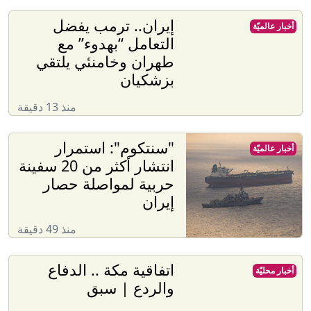
إيران.. ترمب يفضل
أخبار عالميّة
التعامل “بهدوء” مع
طهران وخامنئي يلتقي
بزشكيان
منذ 13 دقيقة
"سنتكوم": استمرار
أخبار عالميّة
انتشار أكثر من 20 سفينة
حربية لمواصلة حصار
إيران
منذ 49 دقيقة
اتفاقية مكة .. الدفاع
أخبار محليّة
والردع | سبق