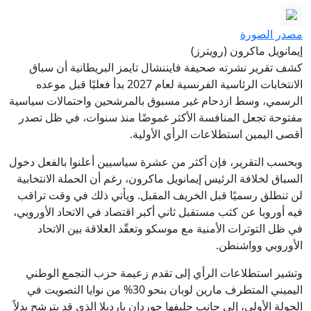
مصدر الصورة
إيمانويل ماكرون (رويترز)
كشف تقرير نشرته صحيفة فايننشال تايمز البريطانية أن سباق
الانتخابات الرئاسية الفرنسية لعام 2027 بدأ فعليًا قبل موعده
الرسمي، وسط ازدحام غير مسبوق بالمرشحين واحتمالات سياسية
مفتوحة تجعل المنافسة الأكثر غموضًا منذ سنوات، في ظل تصدر
أقصى اليمين استطلاعات الرأي الأولية.
وبحسب التقرير، فإن أكثر من عشرة سياسيين أعلنوا بالفعل دخول
السباق لخلافة الرئيس إيمانويل ماكرون، رغم أن الحملة الانتخابية
لن تنطلق رسميًا قبل الخريف المقبل. ويأتي ذلك في وقت تراقب
فيه أوروبا عن كثب مستقبل ثاني أكبر اقتصاد في الاتحاد الأوروبي،
في ظل التوترات الأمنية مع موسكو وتعقّد العلاقة بين الاتحاد
الأوروبي وواشنطن.
وتشير استطلاعات الرأي إلى تقدم زعيمة حزب التجمع الوطني
اليميني المتطرف مارين لوبان بنحو 30% من نوايا التصويت في
الجولة الأولى، إلى جانب حليفها جوردان بارديلا الذي قد يترشح بدلاً