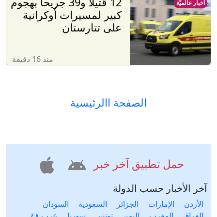
12 قتيلا و39 جريحا بهجوم
أخبار عالميّة
كبير لمسيرات أوكرانية
على تتارستان
منذ 16 دقيقة
الصفحة االرئيسية
حمل تطبيق آخر خبر
آخر الأخبار حسب الدولة
الأردن
الإمارات
الجزائر
السعودية
السودان
العراق
المغرب
اليمن
تونس
سوريا
عرب ٤٨