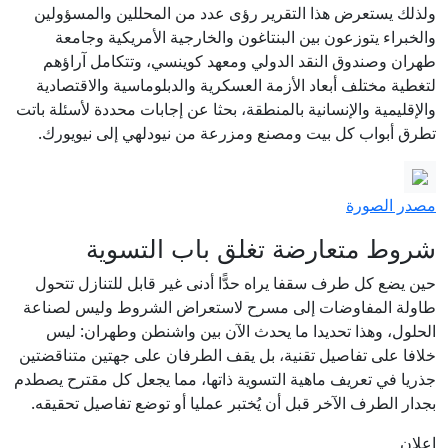
ولذلك يستعرض هذا التقرير رؤى عدد من المحللين والمسؤولين
والخبراء يتوزعون بين البنتاغون والخارجية الأمريكية وجامعة
طهران وصندوق النقد الدولي ومعهد كوينسي، وتتكامل آراؤهم
لتغطية مختلف أبعاد الأزمة العسكرية والدبلوماسية والاقتصادية
والإقليمية والإنسانية بالمنطقة، بحثا عن إجابات محددة لأسئلة باتت
تطرق أبواب كل بيت ومصنع ومزرعة من نيودلهي إلى نيويورك.
مصدر الصورة
شروط متعارضة تغلق باب التسوية
حين يضع كل طرف سقفا يراه حدًّا أدنى غير قابل للتنازل تتحول
طاولة المفاوضات إلى مسرح لاستعراض الشروط وليس لصناعة
الحلول، وهذا تحديدا ما يحدث الآن بين واشنطن وطهران: ليس
خلافا على تفاصيل تقنية، بل يقف الطرفان على جهتين متناقضتين
جذريا في تعريف ماهية التسوية ذاتها، مما يجعل كل مقترح يصطدم
بجدار الطرف الآخر قبل أن يُختبر عمليا أو توضع تفاصيل تحقيقه.
إعلان