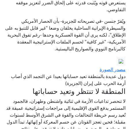
يستعرض قوته ويُثبت قدرته على إلحاق الضرر لتعزيز موقفه
التفاوضي.
ويُقرّ جنسن -في تصريحاته للجزيرة- بأن الحصار الأمريكي
والسيطرة الإيرانية الساحلية يخلقان وضعا "غير قابل للتنبؤ به على
الإطلاق"، لكنه يرى أن القوة العسكرية وحدها -رغم تفوق البحرية
الأمريكية- "غير كافية" لحسم الملفات الإستراتيجية المعقدة
كالبرنامج النووي والصواريخ الباليستية.
مصدر الصورة
دول عديدة بالمنطقة تعيد حساباتها بعيدا عن التجمد الذي أصاب
أزمة الحرب على إيران (الجزيرة)
المنطقة لا تنتظر وتعيد حساباتها
لا تنحصر تداعيات الأزمة في ثنائية واشنطن وطهران، فالجمود
المستمر يدفع القوى الإقليمية إلى مراجعات إستراتيجية عميقة قد
تُعيد رسم خريطة التحالفات والقوة في الشرق الأوسط لسنوات
مقبلة؛ فحين تعجز القوتان عن حسم المعركة أو إنهائها، تبدأ الدول
المحيطة في البحث عن ضمانات ذاتية لا تتوقف على نتائج