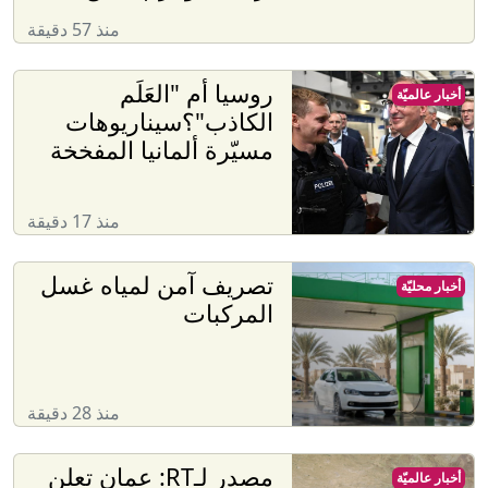
منذ 57 دقيقة
روسيا أم "العَلَم
أخبار عالميّة
الكاذب"؟سيناريوهات
مسيّرة ألمانيا المفخخة
منذ 17 دقيقة
تصريف آمن لمياه غسل
أخبار محليّة
المركبات
منذ 28 دقيقة
مصدر لـRT: عمان تعلن
أخبار عالميّة