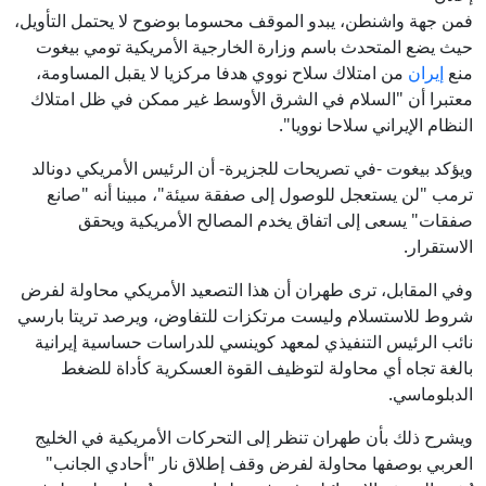
فمن جهة واشنطن، يبدو الموقف محسوما بوضوح لا يحتمل التأويل،
حيث يضع المتحدث باسم وزارة الخارجية الأمريكية تومي بيغوت
منع
إيران
من امتلاك سلاح نووي هدفا مركزيا لا يقبل المساومة،
معتبرا أن "السلام في الشرق الأوسط غير ممكن في ظل امتلاك
النظام الإيراني سلاحا نوويا".
ويؤكد بيغوت -في تصريحات للجزيرة- أن الرئيس الأمريكي دونالد
ترمب "لن يستعجل للوصول إلى صفقة سيئة"، مبينا أنه "صانع
صفقات" يسعى إلى اتفاق يخدم المصالح الأمريكية ويحقق
الاستقرار.
وفي المقابل، ترى طهران أن هذا التصعيد الأمريكي محاولة لفرض
شروط للاستسلام وليست مرتكزات للتفاوض، ويرصد تريتا بارسي
نائب الرئيس التنفيذي لمعهد كوينسي للدراسات حساسية إيرانية
بالغة تجاه أي محاولة لتوظيف القوة العسكرية كأداة للضغط
الدبلوماسي.
ويشرح ذلك بأن طهران تنظر إلى التحركات الأمريكية في الخليج
العربي بوصفها محاولة لفرض وقف إطلاق نار "أحادي الجانب"