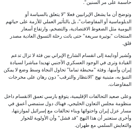
حاسمة على مر السنين".
وتوضح أن ما يشغل الإيرانيين فعلا "لا يتعلق بالسياسة أو
الدبلوماسية أو المفاوضات"، بل بالتأثير العملي للأزمة على حياتهم
اليومية مثل الضغوط الاقتصادية، والتضخم، وارتفاع أسعار
المنتجات "بوتيرة سريعة" حتى باتت رحلة التسوق العادية مصدر
قلق.
وتُشير أودايمة إلى انقسام الشارع الإيراني بين فئة لا تزال تدعم
القيادة وترى في الوجود العسكري الأجنبي تهديدا مباشرا لسيادة
إيران وأمنها، وفئة "محبطة تماما" تحاول النجاة وسط وضع لا يمكن
التنبؤ به، متبنية نهج "الانتظار والترقب" دون رهان على مخرجات
المفاوضات.
وعلى صعيد التحالفات الإقليمية، يتوقع بارسي تعمق الانقسام داخل
منظومة مجلس التعاون الخليجي، فهناك دول ستمضي أعمق في
مسار عزل إيران واحتوائها وبناء تحالفات مع إسرائيل لموازنتها،
وأخرى ستعتبر أن هذا النهج "قد فشل" وأن الأولوية للحوار
والتعايش السلمي مع طهران.