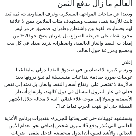
العالم ما زال يدفع الثمن
وبعيدا عن ساحات المواجهة العسكرية وغرف المفاوضات، ثمة بُعد
ثالث للأزمة يتمدد بصمت ويستهدف مئات الملايين ممن لا علاقة
لهم بحسابات القوة بين واشنطن وطهران. فمضيق هرمز ليس
مجرد نقطة على خريطة الصراع، بل شريان يضخ نحو 20% من
إمدادات النفط والغاز العالمية، واضطرابه يتردد صداه في كل بيت
ومصنع ومزرعة حول العالم.
إعلان
وترسم كبيرة الاقتصاديين في صندوق النقد الدولي سابقا غيتا
غوبيناث صورة صادمة لتداعيات متسلسلة لم تبلغ ذروتها بعد:
فالأزمة لا تقتصر على ارتفاع أسعار النفط والغاز، بل تمتد إلى نقص
فعلي في غاز البترول المسال في دول كالهند، وارتفاع أسعار
الأسمدة، وصولا إلى موجة غلاء غذائي "آتية لا محالة خلال الأشهر
المقبلة حتى لو انتهت الحرب تماما غدا".
وتستشهد غوبيناث -في تصريحاتها للجزيرة- بتقديرات برنامج الأغذية
العالمي التي تُنذر بدفع 45 مليون شخص إضافي نحو انعدام الأمن
الغذائي، والأشد قسوة أن الدول منخفضة الدخل تتلقى "ضربات