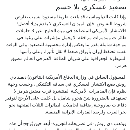
تصعيد عسكري بلا حسم
وإذا كانت الدبلوماسية قد بلغت طريقا مسدودا بسبب تعارض
شروط التفاوض، فإن الميدان العسكري لا يقدم بديلا أفضل؛
فالانتشار الأمريكي المتصاعد في مياه الخليج -عبر 3 حاملات
طائرات ومدمرات مرافقة- لا يحمل مؤشرات على رغبة في
مواجهة شاملة بقدر ما يعكس إدارة محسوبة للتصعيد، وفي الوقت
نفسه تحتفظ إيران بأوراق ضغط لا تقل تأثيرا، وعلى رأسها
السيطرة الجغرافية على شريان الطاقة الأهم في العالم مضيق
هرمز.
المسؤول السابق في وزارة الدفاع الأمريكية (بنتاغون) ديفيد دي
روش يضع الانتشار العسكري في سياقه التكتيكي، وحسب وجهة
نظره فإن المدمرات الأمريكية المنتشرة قرب مضيق هرمز لا
تستهدف بالضرورة شنّ هجوم شامل، بل جُلبت على الأرجح لتوفير
دفاعات صاروخية إضافية لحاملات الطائرات الثلاث المتجهة نحو
بحر العرب ولرصد القدرات الإيرانية المتبقية.
ويذهب دي روش -في تصريحاته للجزيرة- أبعد حين يُرجح أن هذه