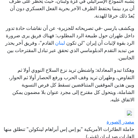
يُشبه النموذج الإسرائيلي في غزة ولبنان، حيث يُحظر على طرف
أن يرد بينما يحتفظ الطرف الآخر بحرية الفعل العسكري دون أن
يُعدّ ذلك خرقا للهدنة.
ويكشف بارسي -في تصريحاته للجزيرة- عن أن نقاشات حادة تدور
داخل طهران حول طبيعة الرد المطلوب: فهناك فريق يرى ضرورة
الرد بقوة لإثبات أن إيران "لن تكون
لبنان
القادم"، وفريق آخر يحذر
من تبديد التقدم الدبلوماسي الذي تحقق عبر تبادل المقترحات بين
الجانبين.
وهكذا تبدو المعادلة: واشنطن تريد نزع السلاح النووي أولا ثم
التفاوض، وطهران تريد وقف الحرب ورفع الحصار أولا ثم الحوار،
وبين هذين الموقفين المتناقضين تسقط كل فرص التسوية
الشاملة، ويتحول كل مقترح إلى مجرد عنوان بلا مضمون يمكن
الاتفاق عليه.
مصدر الصورة
حاملة الطائرات الأمريكية "يو إس إس أبراهام لينكولن" تنطلق منها
الغارات ضد إيران (غيتي)