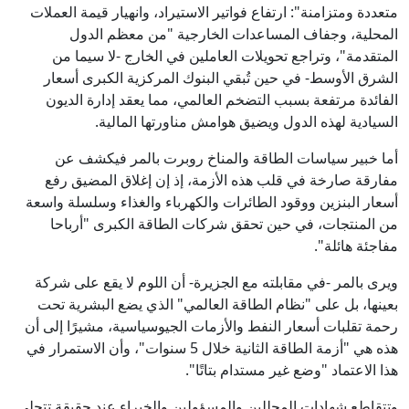
متعددة ومتزامنة": ارتفاع فواتير الاستيراد، وانهيار قيمة العملات
المحلية، وجفاف المساعدات الخارجية "من معظم الدول
المتقدمة"، وتراجع تحويلات العاملين في الخارج -لا سيما من
الشرق الأوسط- في حين تُبقي البنوك المركزية الكبرى أسعار
الفائدة مرتفعة بسبب التضخم العالمي، مما يعقد إدارة الديون
السيادية لهذه الدول ويضيق هوامش مناورتها المالية.
أما خبير سياسات الطاقة والمناخ روبرت بالمر فيكشف عن
مفارقة صارخة في قلب هذه الأزمة، إذ إن إغلاق المضيق رفع
أسعار البنزين ووقود الطائرات والكهرباء والغذاء وسلسلة واسعة
من المنتجات، في حين تحقق شركات الطاقة الكبرى "أرباحا
مفاجئة هائلة".
ويرى بالمر -في مقابلته مع الجزيرة- أن اللوم لا يقع على شركة
بعينها، بل على "نظام الطاقة العالمي" الذي يضع البشرية تحت
رحمة تقلبات أسعار النفط والأزمات الجيوسياسية، مشيرًا إلى أن
هذه هي "أزمة الطاقة الثانية خلال 5 سنوات"، وأن الاستمرار في
هذا الاعتماد "وضع غير مستدام بتاتًا".
وتتقاطع شهادات المحللين والمسؤولين والخبراء عند حقيقة تتجلى