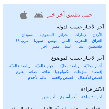
حمل تطبيق آخر خبر
آخر الأخبار حسب الدولة
الأردن
الإمارات
الجزائر
السعودية
السودان
العراق
المغرب
اليمن
تونس
سوريا
عرب ٤٨
فلسطين
لبنان
ليبيا
مصر
آخَر
آخر الاخبار حسب الموضوع
أخبار محليّة
رياضة محليّة
أخبار عالميّة
رياضة عالميّة
إقتصاد
منوّعات
تكنولوجيا
ثقافة
صحّة
علوم
قصص للأطفال
قصص واقعية
عالم الأحلام
الأكثر قراءة
آخر ٢٤ ساعة
آخر أسبوع
آخر شهر
موقع آخر خبر يتيح لك متابعة آخر الأخبار من مختلف المواقع