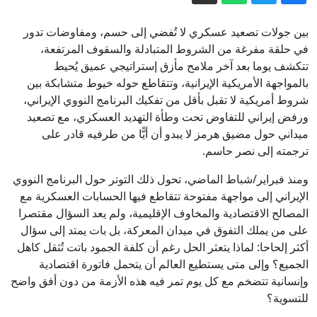
ألمانيا.. رصد مسيرتين مجهولتين تحلقان
بين جولات تصعيد عسكري لا تُفضي إلى حسم، ومفاوضات تدور
فوق قاعدة عسكرية
في حلقة مفرغة من الشروط المتبادلة والسقوف المرتفعة،
معركة المواطنة بالولادة.. من المستهدف
تتكشف يوما بعد آخر ملامح مأزق إستراتيجي عميق يُحيط
بقرار ترمب الجديد؟
بالمواجهة الأمريكية الإيرانية، وتتقاطع حوله خيوط متشابكة بين
"أُغرقت لإبطاء السوفيات".. الجفاف
شروط أمريكية لا تقبل بأقل من تفكيك البرنامج النووي الإيراني،
ورفض إيراني للتفاوض تحت وطأة التهديد العسكري، مع تصعيد
يكشف حطام سفن نازية بنهر الدانوب، فما
ميداني حول مضيق هرمز لا يبدو أن أيًّا من طرفيه قادر على
قصتها؟
المعركة الأصعب في سوريا لم تبدأ بعد
ترجمته إلى نصر حاسم.
ومنذ فبراير/شباط الماضي، تحول ذلك التوتر حول البرنامج النووي
المملكة تتصدر أولمبياد العلوم النووية
الإيراني إلى مواجهة مفتوحة تتقاطع فيها الحسابات العسكرية مع
الدولي 2026 وتحصد 4 جوائز عالمية |
المصالح الاقتصادية والمخاوف الإقليمية، ولم يعد السؤال مقتصرا
سبق
على من يملك التفوق في ميدان المعركة، بل بات يمتد إلى سؤال
أكثر إلحاحا: لماذا يتعثر الحل رغم أن كلفة الجمود باتت تُثقل كاهل
الجميع؟ وإلى متى يستطيع العالم أن يتحمل فاتورة اقتصادية
وإنسانية تتضخم مع كل يوم تمر فيه هذه الأزمة من دون أفق واضح
للتسوية؟