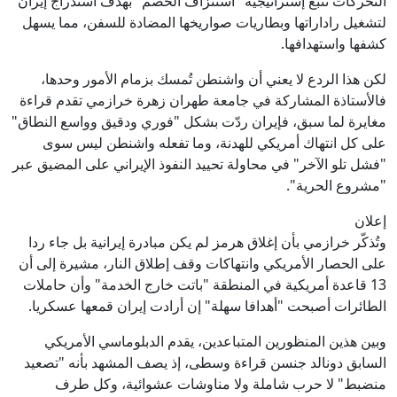
التحركات تتّبع إستراتيجية "استنزاف الخصم" بهدف استدراج إيران
لتشغيل راداراتها وبطاريات صواريخها المضادة للسفن، مما يسهل
كشفها واستهدافها.
لكن هذا الردع لا يعني أن واشنطن تُمسك بزمام الأمور وحدها،
فالأستاذة المشاركة في جامعة طهران زهرة خرازمي تقدم قراءة
مغايرة لما سبق، فإيران ردّت بشكل "فوري ودقيق وواسع النطاق"
على كل انتهاك أمريكي للهدنة، وما تفعله واشنطن ليس سوى
"فشل تلو الآخر" في محاولة تحييد النفوذ الإيراني على المضيق عبر
"مشروع الحرية".
إعلان
وتُذكّر خرازمي بأن إغلاق هرمز لم يكن مبادرة إيرانية بل جاء ردا
على الحصار الأمريكي وانتهاكات وقف إطلاق النار، مشيرة إلى أن
13 قاعدة أمريكية في المنطقة "باتت خارج الخدمة" وأن حاملات
الطائرات أصبحت "أهدافا سهلة" إن أرادت إيران قمعها عسكريا.
وبين هذين المنظورين المتباعدين، يقدم الدبلوماسي الأمريكي
السابق دونالد جنسن قراءة وسطى، إذ يصف المشهد بأنه "تصعيد
منضبط" لا حرب شاملة ولا مناوشات عشوائية، وكل طرف