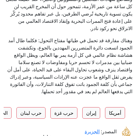
كل ساعة من عمر الأزمة، تتمحور حول أن المخرج القريب لن
يكون تسوية تاريخية تُرضي الطرفين، بل عبر تفاهم محدود يُركّز
على إعادة فتح الممرات البحرية وإنقاذ الاقتصاد العالمي من
الانزلاق نحو ركود نادر.
وهناك مفارقة قد تحمل في طياتها مفتاح التحول: فكلما طال أمد
الجمود اتسعت دائرة المتضررين المهددين بالجوع، وتكشفت
هشاشة نظام عالمي في كل أزمة يمر بها العالم، ويظل الواقع
ضبابيا بين مدمرات لا تحسم حربا ومفاوضات لا تصنع سلاما
واقتصاد ينزف وشعوب تحاول البقاء على قيد الحياة، على أمل أن
يفرض ثقل الواقع ما عجزت عنه الإرادات السياسية، وعبر إدراك
جماعي بأن كلفة الجمود باتت تفوق كلفة التنازلات، وأن الفاتورة
التي يدفعها العالم لم يعد في مقدور أحد تحملها.
أمريكا
إيران
حرب غزة
حرب لبنان
الحر
المصدر:
الجزيرة