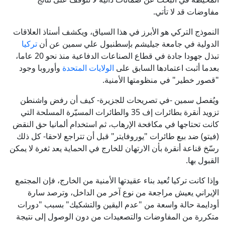
مفاوضات قد لا تأتي.
النموذج التركي هو الأبرز في هذا السياق، ويكشف أستاذ العلاقات
الدولية في جامعة جيليشم بإسطنبول علي سمين عن أن
تركيا
تبذل جهودا جادة في قطاع الصناعات الدفاعية منذ نحو 20 عاما،
بعدما أثبت اعتمادها السابق على
الولايات المتحدة
وأوروبا وجود
"قصور خطير" في منظومتها الأمنية.
ويُفصل سمين -في تصريحات للجزيرة- كيف أن رفض واشنطن
تزويد أنقرة بطائرات إف 35 والطائرات المسيّرة المسلحة التي
كانت تحتاجها في مكافحة الإرهاب، ثم استخدام ألمانيا حق النقض
(فيتو) ضد بيع طائرات "يوروفايتر" قبل أن تتراجع لاحقا- كل ذلك
رسّخ قناعة أنقرة بأن الارتهان للخارج في الحماية يعد ثغرة لا يمكن
القبول بها.
وإذا كانت تركيا تُعيد بناء عقيدتها الأمنية من الخارج، فإن المجتمع
الإيراني يعيش مراجعة من نوع آخر من الداخل، وترصد سارة
أودايمة حالة واسعة من "عدم اليقين والتشكيك" بسبب "دورات
متكررة من المفاوضات والتصعيدات من دون الوصول إلى نتيجة