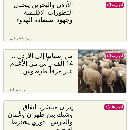
الأردن والبحرين يبحثان
أخبار محليّة
التطورات الاقليمية
وجهود استعادة الهدوء
منذ 59 دقيقة
من إسبانيا إلى الأردن ..
أخبار محليّة
14 ألف رأس من الأغنام
عبر مرفأ طرطوس
منذ ساعة
إيران مباشر.. اتفاق
أخبار عالميّة
وشيك بين طهران وعُمان
والحرس الثوري يشترط
لفتح هرمز