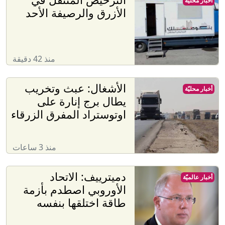
أخبار محليّة
الأزرق والرصيفة الأحد
منذ 42 دقيقة
الأشغال: عبث وتخريب
أخبار محليّة
يطال برج إنارة على
اوتوستراد المفرق الزرقاء
منذ 3 ساعات
دميترييف: الاتحاد
أخبار عالميّة
الأوروبي اصطدم بأزمة
طاقة اختلقها بنفسه