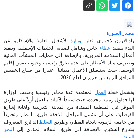
دميترييف: الاتحاد الأوروبي اصطدم بأزمة
طاقة اختلقها بنفسه
تقديرات استخبارية سرية بهجوم روسي
على الناتو.. كيف سينفذه بوتين؟
مصدر الصورة
رجل يعيش داخل لوحة إعلانية.. نتفليكس
زاد الاردن الاخباري -
تعلن
وزارة
الأشغال العامة والإسكان، عن
تبتكر أغرب دعاية لفيلم رعب
البدء بتنفيذ
عطاء
خاص وشامل لصيانة الخلطات الإسفلتية وتنفيذ
أعمال السلامة المرورية، بالإضافة إلى حمايات المنشآت المائية
مشاورات البرهان مع قوى سودانية تقر
وتصريف مياه الأمطار على عدة طرق رئيسية وحيوية ضمن إقليم
إسقاط عقوبة الإعدام عن قياديين
الوسط، حيث ستنطلق الأعمال ميدانياً اعتباراً من صباح الخميس
معارضين
الأشغال: عبث وتخريب يطال برج إنارة على
الموافق للرابع من حزيران لعام 2026.
اوتوستراد المفرق الزرقاء
وتشمل خطة
العمل
المعتمدة عدة محاور رئيسية وضعت الوزارة
تنويه من إدارة ترخيص السائقين والمركبات
لها جداول زمنية محددة، حيث ستبدأ الآليات بالعمل أولاً على طريق
اعتبارا من الأحد وحتى الخميس
الموقر في المنطقة الممتدة من المدينة التدريبية ولغاية إشارة
الفيصلية، على أن تشمل المراحل اللاحقة طريق المطار وتحديداً
من جامعة الزيتونة باتجاه المطار، وطريق
السلط
الدائري المعروف
بشارع الستين، بالإضافة إلى طريق السلام المؤدي إلى
البحر
الميت
.