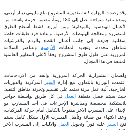
وقد رصدت الوزارة كلفة تقديرية للمشروع تبلغ مليوني دينار أردني،
وبمدة تنفيذ متوقعة تصل إلى 180 يوماً، تتضمن حزمة واسعة من
الأعمال الهندسية والميدانية؛ ومن أبرزها كشط أسطح الطرق
المتضررة ومعالجة الهبوطات الأرضية، وإعادة فرد طبقات خلطة
إسفلتية جديدة، إلى جانب أعمال القطع والردم والفرشيات
لمناطق محددة، وتجديد الدهانات
الأرضية
وعناصر السلامة
المرورية على طول طرق المشروع وفقاً لأعلى المعايير العالمية
المتبعة في هذا المجال.
ولضمان استمرارية الحركة المرورية والحد من الازدحامات،
اعتمدت الوزارة بالتعاون مع إدارة
السير
المركزية والدوريات
الخارجية، آلية عمل مرنة تعتمد على تقسيم وتجزئة مناطق التنفيذ،
حيث سيتم فصل منطقة
العمل
في كل طريق بواسطة حواجز
بلاستيكية مخصصة ومباشرة الإجراءات في أحد المسارب مع
الإبقاء على المسرب الآخر مفتوحاً بالكامل أمام حركة المركبات،
وعند الانتهاء من صيانة وتأهيل المسرب الأول بشكل كامل سيتم
فتح
السير
عليه فوراً وتحويل
العمل
والآليات إلى المسرب الآخر