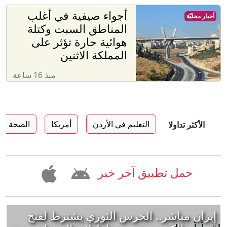
أجواء صيفية في أغلب
أخبار محليّة
المناطق السبت وكتلة
هوائية حارة تؤثر على
المملكة الاثنين
منذ 16 ساعة
التعليم في الأردن
أمريكا
الصحة في
الأكثر تداولا
حمل تطبيق آخر خبر
إيران مباشر.. الحرس الثوري يشترط لفتح