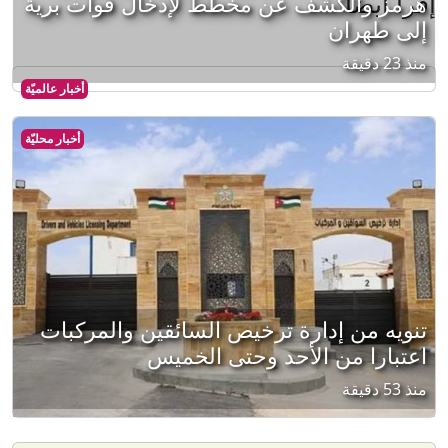
إقرأ أيضا
هرمز والكشف عن مخطط لإدخال قوات برية
إلى طهران
منذ 23 دقيقة
أخبار عالميّة
أخبار محليّة
تنويه من إدارة ترخيص السائقين والمركبات
اعتبارا من الأحد وحتى الخميس
منذ 53 دقيقة