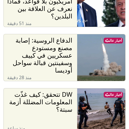
أمريكيون بلا قواعد، فماذا
نعرف عن العلاقة بين
البلدين؟
منذ 51 دقيقة
الدفاع الروسية: إصابة
أخبار عالميّة
مصنع ومستودع
عسكريين في كييف
وسفينتين قبالة سواحل
أوديسا
منذ 28 دقيقة
DW تتحقق: كيف غذّت
أخبار عالميّة
المعلومات المضللة أزمة
سبتة؟
منذ ساعة