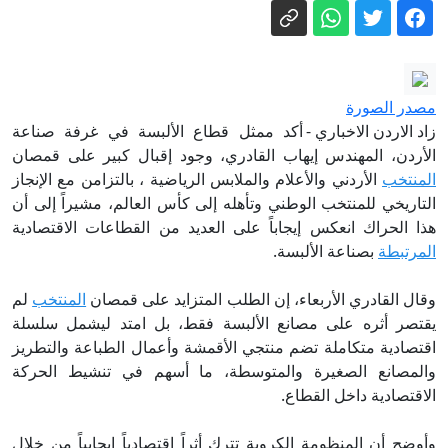
المزعومة"
أجواء صيفية في أغلب المناطق السبت
وكتلة هوائية حارة تؤثر على المملكة الاثنين
الأردن.. أجواء صيفية عادية السبت وكتلة
حارة الاثنين
مصدر الصورة
DW تتحقق: كيف غذّت المعلومات المضللة
زاد الاردن الاخباري -
أكد ممثل قطاع الألبسة في غرفة صناعة
أزمة سبتة؟
الأردن، المهندس إيهاب القادري، وجود إقبال كبير على قمصان
المنتخب
الأردني والأعلام والملابس الرياضية ، بالتزامن مع الإنجاز
التعديل الوزاري المرتقب .. وساعة
التاريخي للمنتخب الوطني وتأهله إلى كأس العالم، مشيراً إلى أن
الحسم؟
هذا الحراك انعكس إيجاباً على العديد من القطاعات الاقتصادية
دعم أمني أمريكي بمليار دولار لإدارة رئيس
المرتبطة
بصناعة الألبسة.
كولومبيا الجديد
وقال القادري الأربعاء، إن الطلب المتزايد على قمصان
المنتخب
لم
حبًا بالإمارات .. مواطن أردني يطلق اسم
يقتصر أثره على مصانع الألبسة فقط، بل امتد ليشمل سلسلة
"الشيخ زايد" على محله ونجله - فيديو
اقتصادية متكاملة تضم منتجي الأقمشة وأعمال الطباعة والتطريز
والمصانع الصغيرة والمتوسطة، ما أسهم في تنشيط الحركة
الاقتصادية داخل القطاع.
وأوضح أن المنظومة الكروية تترك أثراً اقتصادياً إيجابياً من خلال