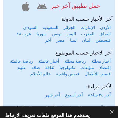
حمل تطبيق آخر خبر
آخر الأخبار حسب الدولة
الأردن
الإمارات
الجزائر
السعودية
السودان
العراق
المغرب
اليمن
تونس
سوريا
عرب ٤٨
فلسطين
لبنان
ليبيا
مصر
آخَر
آخر الاخبار حسب الموضوع
أخبار محليّة
رياضة محليّة
أخبار عالميّة
رياضة عالميّة
إقتصاد
منوّعات
تكنولوجيا
ثقافة
صحّة
علوم
قصص للأطفال
قصص واقعية
عالم الأحلام
الأكثر قراءة
آخر ٢٤ ساعة
آخر أسبوع
آخر شهر
موقع آخر خبر يتيح لك متابعة آخر الأخبار من مختلف المواقع
×
المحلية والعالمية. آخر خبر يشمل أخبار محلية لعدة دول مثل
يستخدم هذا الموقع ملفات تعريف الارتباط