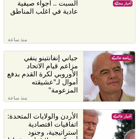
السبت .. اجواء صيفية
أخبار محليّة
عادية في اغلب المناطق
منذ ساعة
جياني إنفانتينو ينفي
رياضة عالميّة
مزاعم قيام الاتحاد
الأوروبي لكرة القدم بدفع
أموال لـ"عشيقته
المزعومة"
منذ ساعة
الأردن والولايات المتحدة:
أخبار عالميّة
اتفاقيات اقتصادية
استراتيجية، وجنود