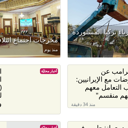
 كهرباء تركيا المستوردة
مخرجات اجتماع ائتلاف
منذ يوم
ترامب عن
ا
أخبار محليّة
ضات مع الإيرانيين:
ا
 التعامل معهم
هم منقسم"
ل
و
منذ 34 دقيقة
. دوي انفجارين في
ر
أخبار محليّة