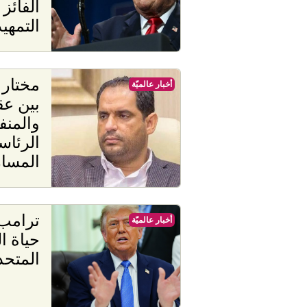
الفائز
التمهيد
أخبار عالميّة
بين عق
والمنف
الرئاس
المسا
ترامب:
أخبار عالميّة
حياة ا
المتحد