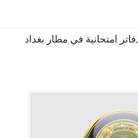
منها دعم إنفانتينو.. إليك نتائج الاجتماع الطارئ لـ"فيفا" في ا
 وإسرائيل".. ترامب يشن "هجوماً لاذعاً" ضد عبدالرحمن السيد الفائز با
اتر امتحانية في مطار بغداد
رعب في أوروبا.. مسيّرة مفخخة تعطل مطارا ألمانيا
إنفانتينو يعتذر عن الأخطاء مع بقائه رئيساً للفيفا
زالوجني يقر بسقوط أوراق كييف العسكرية وتفوق روسيا المي
هل يشكل تاكر كارلسون حزبا ثالثا؟
ذاكرة القصف وحسابات المصالح.. هل تتصالح سوريا الجديدة مع 