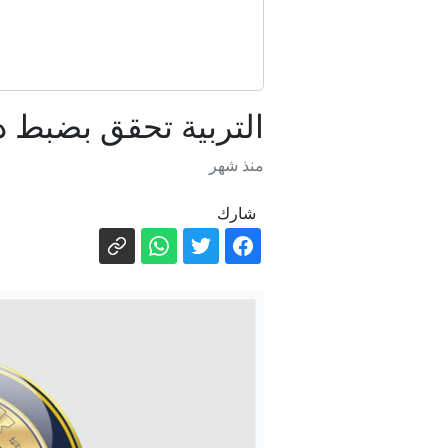
"يكره اليهود
التربية تحقق بضبط دف
منذ شهر
شارك