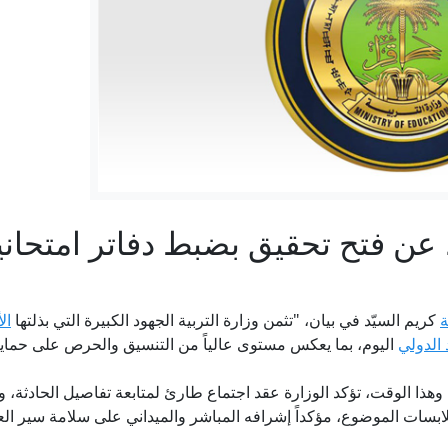
15 سفينة بـ 275 مليار.. تعرّف على أسطول "دونالد ترمب" الحربي
ترامب: نتحدث مع الإيرانيين وأفضّل التوصل إلى اتفاق لأنني لا أريد 
كاتب يهودي يفكك الرواية الإسرائيلية ويوثق "هندسة الإبادة" ف
اتفاق غزة بين ضغوط ترامب وحسابات نتنياهو
 عن فتح تحقيق بضبط دفاتر امتحان
رئيس الوزراء الكندي يسخر من ترامب بعد تعطل جهاز التلقين.. (
32) في المعهد العالي للتطوير الأمني والإداري » وكالة الانباء العراقية (واع)
ة
كريم السيّد في بيان، "تثمن وزارة التربية الجهود الكبيرة التي بذلتها
ال
 الدولي
اليوم، بما يعكس مستوى عالياً من التنسيق والحرص على حماية 
ذا الوقت، تؤكد الوزارة عقد اجتماع طارئ لمتابعة تفاصيل الحادثة، وق
سات الموضوع، مؤكداً إشرافه المباشر والميداني على سلامة سير العم