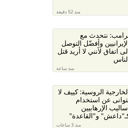
منذ 52 دقيقة
رامب: نتحدث مع
لإيرانيين وأفضّل التوصل
لى اتفاق لأنني لا أريد قتل
لناس
منذ ساعة
لخارجية الروسية: كييف لا
توانى عن استخدام
ساليب الإرهابيين
ـ"داعش" و"القاعدة"
منذ 3 ساعات