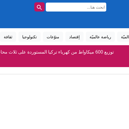
لميّة
رياضة عالميّة
إقتصاد
منوّعات
تكنولوجيا
ثقافة
توزيع 600 ميكاواط من كهرباء تركيا المستوردة على ثلاث محافظات
زراء: الحكومة تضع حماية مصالح المواطنين في مقدمة أولوياتها » وكالة ا
مخرجات اجتماع ائتلاف إدارة الدولة
إيران.. دوي انفجارين في مضيق هرمز وطهران تكشف تفاصيل مسار
نائب ترامب عن المفاوضات مع الإيرانيين: "يصعب التعامل معهم ونظ