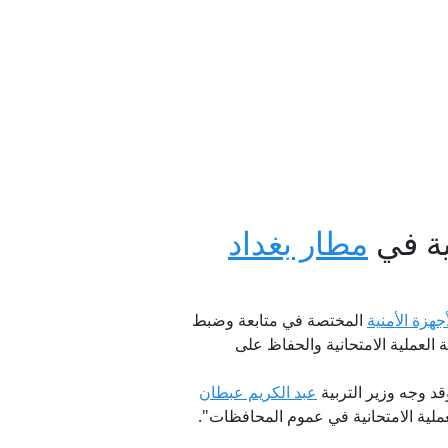
قتل الناس
ي غزة
ية في
مطار بغداد
فيديو)
أجهزة الأمنية
المختصة في متابعة وضبط
العملية الامتحانية والحفاظ على
د وجه وزير التربية
عبد الكريم عبطان
لية الامتحانية في عموم المحافظات".