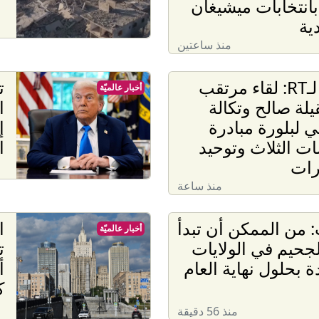
 بانتخابات ميشيغان
ية
منذ ساعتين
مختار لـRT: لقاء مرتقب
ت
أخبار عالميّة
يلة صالح وتكالة
ا
ي لبلورة مبادرة
إ
ات الثلاث وتوحيد
ا
رات
منذ ساعة
 من الممكن أن تبدأ
ا
أخبار عالميّة
لجحيم في الولايات
ت
ة بحلول نهاية العام
أ
ك
منذ 56 دقيقة