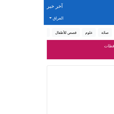
آخر خبر
العراق
صحّة
علوم
قصص للأطفال
قصص واقعية
عالم الأحلام
لانباء العراقية (واع)
ه الجديد
امهم منقسم"