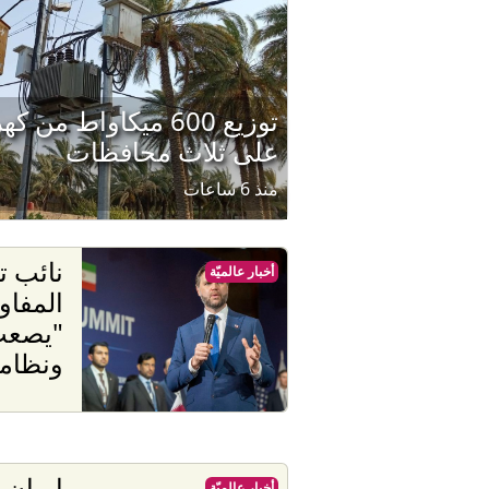
توزيع 600 ميكاواط من
على ثلاث محافظات
منذ 6 ساعات
نائب 
أخبار عالميّة
المفاو
"يصعب
ونظام
إيران.
أخبار عالميّة