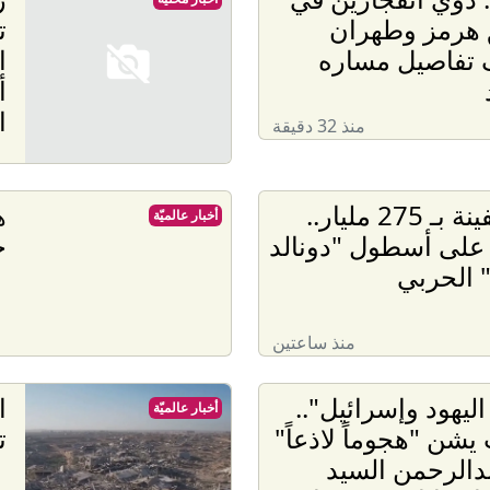
هرمز وطهران
ت
تفاصيل مساره
ا
أ
ا
منذ 32 دقيقة
15 سفينة بـ 275 مليار..
ه
أخبار عالميّة
على أسطول "دونالد
ح
 الحربي
منذ ساعتين
اليهود وإسرائيل"..
ا
أخبار عالميّة
يشن "هجوماً لاذعاً"
ت
دالرحمن السيد