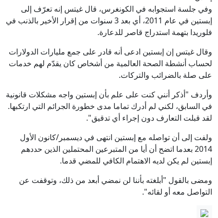
وفي جلسة استجوابه في الكونغرس، قال غيتس إنه تعرّف إلى
إبستين في عام 2011، أي بعد 3 سنوات من إقرار الأخير بالذنب في
فلوريدا بتهمة استدراج قاصر للدعارة.
وقال غيتس إن إبستين ادعى أنه قادر على جمع مليارات الدولارات
لحساب أنشطة الصحة العالمية من أشخاص كان يقدّم لهم خدمات
على صلة بالضرائب والتركات.
وأردف "أذكر أنني كنت على علم بأن إبستين واجه مشكلات قانونية
في السابق، لكني لم أدرك تماما مدى خطورة الجرائم التي ارتكبها.
لقد قبلت التعارف دون إجراء أي تدقيق".
ولفت إلى أن تواصله مع إبستين انتهى في ديسمبر/كانون الأول
2014 بعدما اتضح أن أيا من المتبرعين المحتملين الذين حددهم
إبستين لم يكن لديه الاهتمام الكافي للمضي قدما.
ومضى بالقول "أبلغته بأننا لن نمضي أبعد من ذلك، وتوقفت عن
التواصل معه أو لقائه".