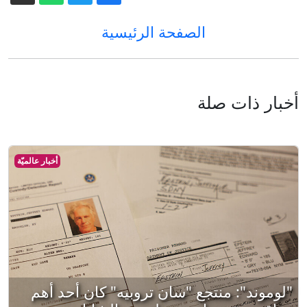
الصفحة الرئيسية
أخبار ذات صلة
أخبار عالميّة
"لوموند": منتجع "سان تروبيه" كان أحد أهم