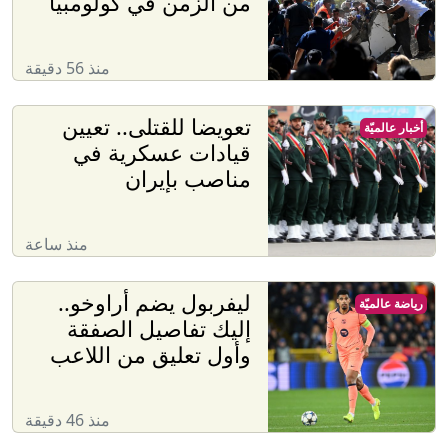
من الزمن في كولومبيا
منذ 56 دقيقة
تعويضا للقتلى.. تعيين
أخبار عالميّة
قيادات عسكرية في
مناصب بإيران
منذ ساعة
ليفربول يضم أراوخو..
رياضة عالميّة
إليك تفاصيل الصفقة
وأول تعليق من اللاعب
منذ 46 دقيقة