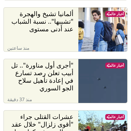
ألمانيا تشيخ والهجرة
أخبار عالميّة
"تشببها".. نسبة الشباب
عند أدنى مستوى
منذ ساعتين
"أجرى أول مناورة".. تل
أخبار عالميّة
أبيب تعلن رصد تسارع
في إعادة تأهيل سلاح
الجو السوري
منذ 37 دقيقة
عشرات القتلى جراء
أخبار عالميّة
"أقوى زلزال" خلال عقد