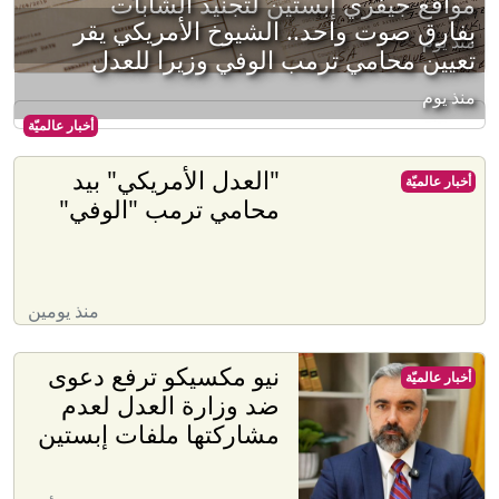
مواقع جيفري إبستين لتجنيد الشابات
بفارق صوت واحد.. الشيوخ الأمريكي يقر
منذ يوم
تعيين محامي ترمب الوفي وزيرا للعدل
منذ يوم
أخبار عالميّة
"العدل الأمريكي" بيد
أخبار عالميّة
محامي ترمب "الوفي"
منذ يومين
نيو مكسيكو ترفع دعوى
أخبار عالميّة
ضد وزارة العدل لعدم
مشاركتها ملفات إبستين