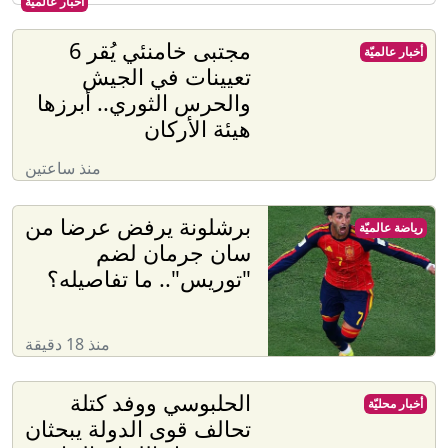
أخبار عالميّة
مجتبى خامنئي يُقر 6
أخبار عالميّة
تعيينات في الجيش
والحرس الثوري.. أبرزها
هيئة الأركان
منذ ساعتين
برشلونة يرفض عرضا من
رياضة عالميّة
سان جرمان لضم
"توريس".. ما تفاصيله؟
منذ 18 دقيقة
الحلبوسي ووفد كتلة
أخبار محليّة
تحالف قوى الدولة يبحثان