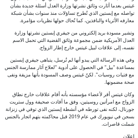
غيتس بعدما أثارت وثائق نشرتها وزارة العدل أسئلة جديدة بشأن
تواصله مع إبستين الذي تُطرح تساؤلات منذ سنوات بشأن شبكة
معارفه الأثرياء والنافذين، كما تُحاك حولها نظريات مؤامرة.
وتشير مسودة بريد إلكتروني من جيفري إبستين نشرتها وزارة
العدل الأمريكية ضمن مجموعة وثائق القضية التي تحمل الاسم
نفسه، إلى علاقات لبيل غيتس خارج إطار الزواج.
وفي هذه الرسالة التي يبدو أنها لم تُرسل، يتباهى جيفري إبستين
بمساعدة "بيل" في الحصول على أدوية "لعلاج آثار ممارسة الجنس
مع فتيات روسيات". لكنّ غيتس وصف المسودة بأنها مزيفة ونفى
صحة مضمونها.
وكان غيتس أقر لأعضاء مؤسسته بأنه أقام علاقات خارج نطاق
الزواج مع امرأتين روسيتين، وفق ما أفادت صحيفة وول ستريت
جورنال، لكنه نفى تورطه في أنشطة إبستين الذي توفي في زنزانة
بسجن في نيويورك في عام 2019 قبل محاكمته بتهم اتجار بالجنس
شملت قاصرات.
إعلان