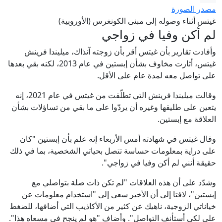
مصدر الصورة
غيتس أثناء وصوله إلى مبنى الكونغرس (الأوروبية)
لم أكن وفيا في زواجي
وأفادت تقارير بأن غيتس أقر بأن زوجته آنذاك، ميليندا فرينش
غيتس، أثارت مخاوف بشأن إبستين في عام 2013، لكنه بقي بعدها
على تواصل معه لمدة عام على الأقل.
وقالت ميليندا فرينش التي تطلّقت من غيتس في عام 2021، إنه
يتعين على طليقها وغيره أن يردّوا على ما بقي من تساؤلات بشأن
العلاقة مع إبستين.
وقال غيتس في شهادته أمس الأربعاء إنه علم بأن إبستين "كان
على دراية بمعلومات حساسة تتصل بحياتي الشخصية، بما في ذلك
حقيقة أنني لم أكن وفيا في زواجي".
وشدّد على أن هذه العلاقات "لم تكن ذات صلة بتواصلي مع
إبستين"، لافتا إلى أن الأخير سعى إلى "استخدام معلومات عن
خياناتي الزوجية، ناهيك عن كثير من الأكاذيب التي أضافها، للضغط
علي لكي أستأنف التواصل". وأضاف "هو لم ينجح في مسعاه هذا".