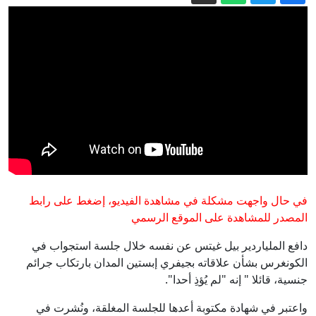
تستهدف خزانا بمصفاة الزاوية (فيديو)
شرطة النجف الأشرف تعلن استكمال
خطتها الأمنية لتأمين مراسم ذكرى وفاة
اتهامات إسرائيلية للجيش اللبناني...
الرسول الأعظم (ص) » وكالة الانباء
العراقية (واع)
والتوترات تعيق المحادثات
عشرات القتلى جراء "أقوى زلزال" خلال
عقد من الزمن في كولومبيا
سقوط مقاتلة ميغ-29 أوكرانية في ثاني
حادث خلال أسبوعين خلال مهمة فوق
أوديسا
الحلبوسي ووفد كتلة تحالف قوى الدولة
في حال واجهت مشكلة في مشاهدة الفيديو، إضغط على رابط
يبحثان دعم عمل اللجان النيابية » وكالة
المصدر للمشاهدة على الموقع الرسمي
الانباء العراقية (واع)
دافع الملياردير بيل غيتس عن نفسه خلال جلسة استجواب في
الكونغرس بشأن علاقاته بجيفري إبستين المدان بارتكاب جرائم
جنسية، قائلا " إنه "لم يُؤذِ أحدا".
واعتبر في شهادة مكتوبة أعدها للجلسة المغلقة، ونُشرت في