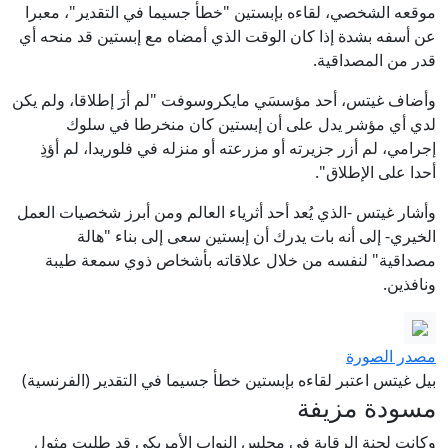
موقعه الشخصي، لقاءه بإبستين "خطأ جسيما في التقدير"، معبرا
عن أسفه بشدة إذا كان الوقت الذي أمضاه مع إبستين قد منحه أي
قدر من المصداقية.
وأضاف غيتس، أحد مؤسسَي مايكروسوفت "لم أرَ إطلاقا، ولم يكن
لدي أي مؤشر يدل على أن إبستين كان منخرطا في سلوك
إجرامي، لم أزر جزيرته أو مزرعته أو منزله في فلوريدا، لم أؤذِ
أحدا على الإطلاق".
وأشار غيتس -الذي يُعد أحد أثرياء العالم ومن أبرز شخصيات العمل
الخيري- إلى أنه بات يدرك أن إبستين سعى إلى بناء "هالة
مصداقية" لنفسه من خلال علاقاته بأشخاص ذوي سمعة طيبة
ونافذين.
مصدر الصورة
بيل غيتس اعتبر لقاءه بإبستين خطأ جسيما في التقدير (الفرنسية)
مسودة مزيفة
وكانت لجنة الرقابة في مجلس النواب الأمريكي قد طلبت مثول