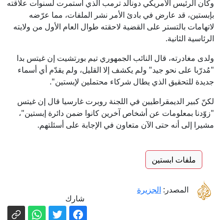
وكان الرئيس الأمريكي دونالد ترمب الذي استمرت لسنوات علاقته
بإبستين، قد عارض في بادئ الأمر نشر الملفات، مما عرّضه
لاتهامات بالتستر على القضية لاحقته طوال العام الأول من ولايته
الرئاسية الثانية.
ولدى مغادرته، قال النائب الجمهوري تيم بورتشيت إن غيتس بدا
"مُدرّبا على نحو جيد" ولم يكشف إلا القليل، ولم يقدّم أي أسماء
جديدة للتحقيق الذي يطال شركاء محتملين لإبستين".
لكنّ كبير الديمقراطيين في اللجنة روبرت غارسيا قال إن غيتس
"زوّدنا بمعلومات عن أشخاص آخرين كانوا ضمن دائرة إبستين"،
مشيرا إلى أنه حتى الآن متعاون في الإجابة على أسئلتهم.
ملفات ابستين
المصدر:
الجزيرة
شارك