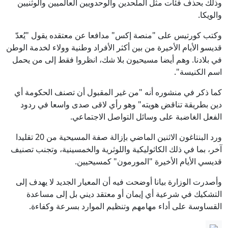
وذلك بحذف فئات مثل الملحدين والوحدويين العالميين والوثنيين
والويكا.
وكتب كورتيس على "منصة إكس" مدافعا عن معتقده يقول "يُعدّ
قديسو الأيام الأخيرة من بين أكثر الأفراد وطنية وولاء لخدمة الوطن
في بلادنا. وهم أيضا مسيحيون بلا شك، انظروا فقط إلى من يحمل
اسم الكنيسة".
كما ذكر في منشوره أنه "من غير المقبول أن تصنف الحكومة أي
دين بطريقة تناقض هويته" وهو رأي لاقى صدى واسعا في ردود
الفعل الغاضبة على وسائل التواصل الاجتماعي.
ورد البنتاغون الاثنين الماضي بإزالة صفة المسيحية من 20 تقليدا
آخر، بما في ذلك الكاثوليكية واللوثرية والخمسينية، وتجنب تصنيف
قديسي الأيام الأخيرة "المورمون" كمسيحيين.
وأصدرت الوزارة بيانا أوضحت فيه أن المعيار الجديد لا يهدف إلى
التشكيك في شرعية أي إيمان أو معتقد ديني بل إلى مساعدة
القساوسة على أداء مهامهم وتنظيم الموارد بسرعة وكفاءة.