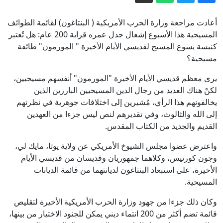
17 قتيلا بالهجوم الحوثي على حضرموت
ومأرب.. ومجلس القيادة يتوعد بالرد الحازم
أعادت مراجعة وزارة الحرب الأمريكية ( البنتاغون) لقائمة الطوائف
مضيق هرمز بين التهدئة والتصعيد.. ماذا
المسيحية هذا الأسبوع إشعال جدل عمره قرابة 200 عام: هل تُعتبر
كنيسة يسوع المسيح لقديسي الأيام الأخيرة " المورمون" طائفة
تريد إيران؟
مسيحية؟
الكوليرا في تشاد.. 13 وفاة والإصابات
تقترب من 240
يرى معظم قديسي الأيام الأخيرة "المورمون" أنفسهم مسيحيين،
لكنْ هناك العديد من رجال الدين المسيحيين البارزين الذين
وول ستريت جورنال: ترامب يأمر بتحقيق
يخالفونهم هذا الرأي، مُشيرين إلى اختلافات جوهرية في نظرتهم
في تسريبات مخزون الذخائر
إلى الله والثالوث، وفي تقديرهم لنص ليس جزءا من العهدين
أوروبا في مواجهة أزمات تهدد مستقبلها
القديم والجديد من الكتاب المقدس.
واعترض عضوا مجلس الشيوخ الأمريكي عن ولاية يوتا، مايك لي،
واشنطن تفرض عقوبات على مسؤولين
وجون كورتيس، وكلاهما جمهوريان وقديسان من قديسي الأيام
عسكريين كوبيين لشرائهم أسلحة من
الأخيرة، على استبعاد البنتاغون لديانتهما من قائمة الديانات
الصين وروسيا
المسيحية.
وكان ذلك جزءا من جهود وزارة الحرب الأمريكية الأخيرة لتقليص
قائمة تضم أكثر من 200 انتماء ديني يمكن للجنود الاختيار من بينها،