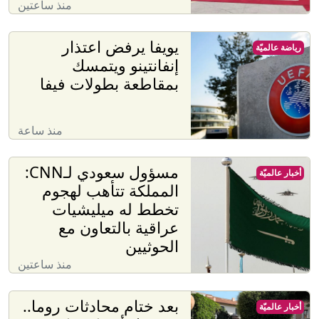
منذ ساعتين
يويفا يرفض اعتذار
رياضة عالميّة
إنفانتينو ويتمسك
بمقاطعة بطولات فيفا
منذ ساعة
مسؤول سعودي لـCNN:
أخبار عالميّة
المملكة تتأهب لهجوم
تخطط له ميليشيات
عراقية بالتعاون مع
الحوثيين
منذ ساعتين
بعد ختام محادثات روما..
أخبار عالميّة