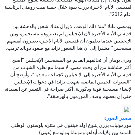
لقديسي الأيام الأخيرة برزت بقوة خلال حملة ميت رومني الرئاسية
عام 2012".
ويمضى قائلا "منذ ذلك الوقت، لا يزال هناك شعور بالدهشة بين
قديسي الأيام الأخيرة لأن الإنجيليين لم يعتبروهم مسيحيين، وبين
الإنجيليين عندما يعلمون أن قديسي الأيام الأخيرة يعتبرون أنفسهم
مسيحيين" مشيرا إلى أن هذا الشعور تزايد مع صعود دونالد ترمب.
ويرى بومان أن تحالفهم القديم مع المسيحيين الإنجيليين "أصبح
أكثر هشاشة من أي وقت مضى، لا سيما مع نظرة الشباب من
قديسي الأيام الأخيرة إلى الإنجيليين كجماعة معادية"، وأوضح أن
"السنوات الخمس الماضية شهدت تزايدا في دعوات الإنجيليين
لإنشاء مسيحية قوية وذكورية، أكثر صراحة في التعبير عن العقيدة،
حتى إن بعضهم وصف المورمون بالهرطقة".
مصدر الصورة
مورمونيات يزرن ينبوع أولد فيثفول في متنزه يلوستون الوطني
الممتد بين ولايات أيداهو ومونتانا ووايومنغ (غيتي)