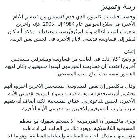
ريبة وتمييز
وحسب فيليب ماكليمور، الذي خدم كقسيس من قديسي الأيام
الأخيرة في سلاح الجو من عام 1984 إلى 2005، فإنه وآخرين
شعروا بالتمييز آنذاك، وأنه لم يُرَقَّ بسبب معتقداته، مؤكدا أنه كان
يُنظر إلى قساوسة قديسي الأيام الأخيرة في الجيش بعين الريبة.
إعلان
وأوضح "كان ذلك في الغالب من قساوسة ومشرفين مسيحيين
آخرين اعتقدوا أن قساوسة المورمون ليسوا مسيحيين. وكان لديهم
الشعور نفسه تجاه أتباع العلم المسيحي".
وقال ماكليمور إن بعض القساوسة المسيحيين الآخرين أخبروه أنهم
يخشون أن يستخدم قساوسة كنيسة يسوع المسيح لقديسي الأيام
الأخيرة، الجيش للدعوة إلى اعتناق المسيحية، لكنه أضاف أنه يتفهم
سبب ارتياب المسيحيين الآخرين من قديسي الأيام الأخيرة.
ويرى ماكليمور أن المورمونية "لا تنسجم بسهولة مع معظم
المسيحية الكلاسيكية، ويعود ذلك في الغالب إلى ادعاءات
مؤسسيها بامتلاك الحقيقة المطلقة والسلطة المطلقة، وهو ما قد