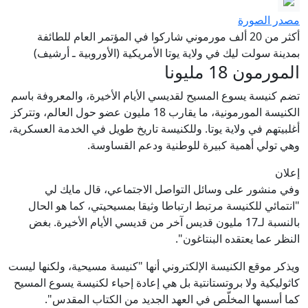
مصدر الصورة
أكثر من 20 ألف مورموني شاركوا في المؤتمر العام للطائفة
بمدينة سولت ليك في ولاية يوتا الأمريكية (الأوروبية ـ أرشيف)
المورمون 18 مليونا
تضم كنيسة يسوع المسيح لقديسي الأيام الأخيرة، والمعروفة باسم
الكنيسة المورمونية، ما يقارب 18 مليون عضو حول العالم، وتتركز
أغلبيتهم في ولاية يوتا. وللكنيسة تاريخ طويل في الخدمة العسكرية،
وهي تولي أهمية كبيرة للوطنية ودعم القساوسة.
إعلان
وفي منشور على وسائل التواصل الاجتماعي، قال مايك لي
"انتمائي للكنيسة مرتبط ارتباطا وثيقا بمسيحيتي، كما هو الحال
بالنسبة لـ17 مليون قديس آخر من قديسي الأيام الأخيرة. بغض
النظر عما يعتقده البنتاغون".
ويذكر موقع الكنيسة الإلكتروني أنها "كنيسة مسيحية، ولكنها ليست
كاثوليكية ولا بروتستانتية بل هي إعادة إحياء لكنيسة يسوع المسيح
كما أسسها المخلّص في العهد الجديد من الكتاب المقدس".