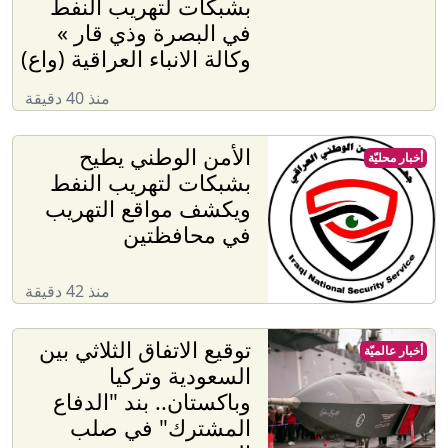
بشبكات لتهريب النفط
في البصرة وذي قار »
وكالة الانباء العراقية (واع)
منذ 40 دقيقة
الأمن الوطني يطيح
أخبار محليّة
بشبكات لتهريب النفط
ويكشف مواقع التهريب
في محافظتين
منذ 42 دقيقة
توقيع الاتفاق الثلاثي بين
أخبار عالميّة
السعودية وتركيا
وباكستان.. بند "الدفاع
المشترك" في صلب