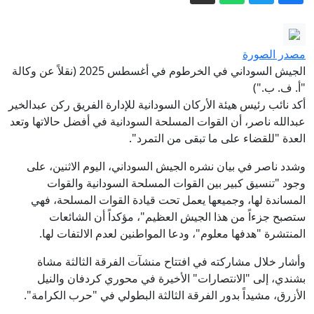
» وكالة الانباء العراقية (واع)
قادة باكستان وتركيا يتوجهون إلى
السعودية.. هل يُعلن اتفاق دفاعي ثلاثي؟
انفجارات في مأرب وأنباء عن قتلى وسط
مصدر الصورة
القوات الحكومية
الجيش السوداني في الخرطوم في أغسطس 2025 (نقلاً عن وكالة
ماذا نعلم عن السعودي عبدالله الشهري بعد
"أ. ف. ب.")
أكد نائب رئيس هيئة الأركان السودانية للإدارة الفريق ركن عبدالخير
تعيينه قائدا للتحالف البحري؟
عبدالله ناصر، أن القوات المسلحة السودانية في أفضل حالاتها وتعد
مزاعم روسية بتورط الناتو في توجيه
العدة "للقضاء على ما تبقى من التمرد".
ضربات أوكرانية ضد منشآت نفط روسية
وشدد ناصر في بيان نشره الجيش السوداني، اليوم الاثنين، على
توقيع الاتفاق الثلاثي بين السعودية وتركيا
وجود "تنسيق كبير بين القوات المسلحة السودانية والقوات
وباكستان.. بند "الدفاع المشترك" في صلب
المساندة لها، وجميعها يعمل تحت قيادة القوات المسلحة، فهي
الوثيقة
خلية الإعلام الأمني: الحكومة ماضية في
ستصبح جزءاً من هذا الجيش العظيم"، مؤكداً أن الشائعات
المنتشرة "هدفها معلوم"، ودعا المواطنين لعدم الالتفات لها.
حصر السلاح بيد الدولة دون رجعة » وكالة
الانباء العراقية (واع)
وأشار خلال مشاركته في افتتاح منشآت الفرقة الثالثة مشاة
بشندي، إلى "الانتصارات" الأخيرة في محوري كردفان والنيل
الأزرق، مشيداً بدور الفرقة الثالثة البطولي في "حرب الكرامة".