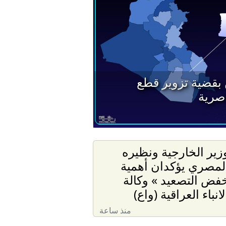
6 متهمين بقضية تزوير قطع
اصرية
زير الخارجية ونظيره
لمصري يؤكدان أهمية
فض التصعيد » وكالة
لانباء العراقية (واع)
منذ ساعة