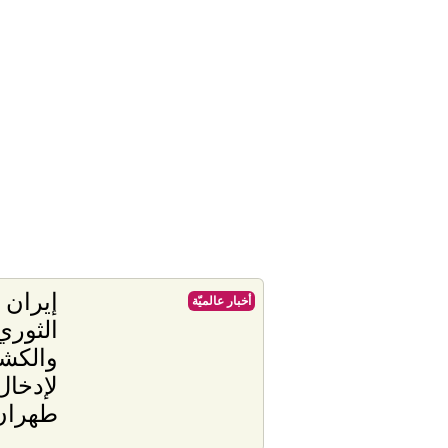
إيران 
أخبار عالميّة
الثوري
والكش
لإدخال
طهران