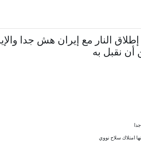
وفاة والد ميسي.. "الركيزة خلف مسيرة الأفضل في التاريخ
رام كركوك تطيح بعصابة سرقة "الأبواب والشبابيك" في الحويجة » وكالة 
لاق النار مع إيران هش جدا والإير
قبل أن تبدأ القرعة.. الحج تحسم الجدل وتكشف موعد الإعلان 
 أن نقبل به
ا دامت لا تهاجم الدول الأعضاء.. فيدان: اتفاقية مكة للدفاع المشترك ل
فانس يهاجم عبدول: مجنون وسيكون سيناتورا سيئا لميشيغ
نيوزويك: إسرائيل تعد خططا لشرق أوسط ما بعد أمريكا
بالأرقام.. ما المأزق الإستراتيجي الأمريكي في مخزون الذخا
دا
ا امتلاك سلاح نووي