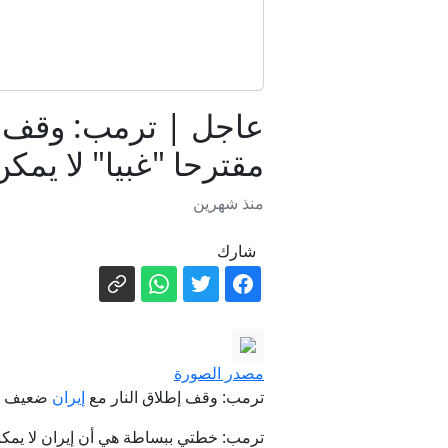
مكافحة إج
عاجل | ترمب: وقف إط
مقترحا "غبيا" لا يمكن
منذ شهرين
م
شارك
مصدر الصورة
ترمب: وقف إطلاق النار مع
إيران
ضعيف ج
ترمب: خطتي ببساطة هي أن إيران لا يمكنه