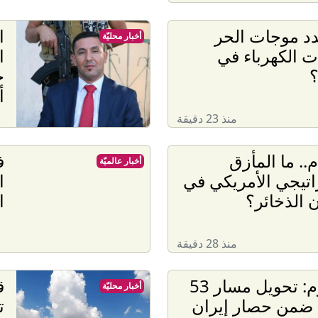
د موجات الحر
ا
أخبار محليّة
ت الكهرباء في
ا
؟
خ
أ
منذ 23 دقيقة
م.. ما المأزق
ف
أخبار عالميّة
اتيجي الأمريكي في
ا
الذخائر؟
ا
منذ 28 دقيقة
سنتكوم: تحويل مسار 53
ق
أخبار محليّة
 ضمن حصار إيران
ت