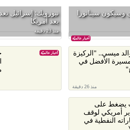
 وسيكون سيناتورا
نيوزويك: إسرائيل ت
بعد أمريكا
منذ 23 دقيقة
أخبار عالميّة
الد ميسي.. "الركيزة
ح
أخبار عالميّة
سيرة الأفضل في
ا
"
م
منذ 26 دقيقة
 يضغط على
ير أمريكي لوقف
راته النفطية في