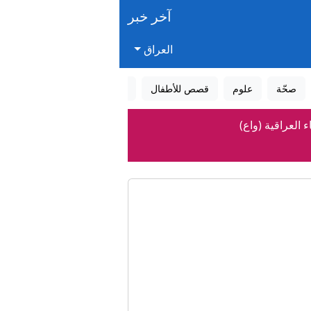
آخر خبر
العراق
صحّة
علوم
قصص للأطفال
قصص واقعية
عالم الأحلام
 العراقية (واع)
 السيولة » وكالة الانباء العراقية
وات برية إلى طهران