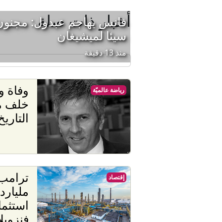
أخبار ذات صلة
فانس يهاجم عبدول: مجنون
سيئا لميشيغان
منذ 13 دقيقة
وفاة و
رياضة عالميّة
خلف م
التاريخ
ترامب
إقتصاد
مليارد
استثما
فنزويلا