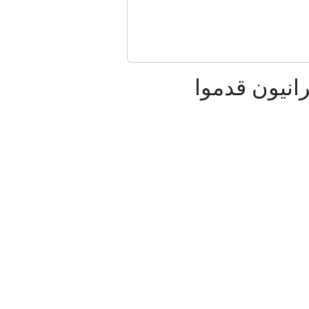
"
الانباء العراقية (واع)
انيون قدموا
الرسمي
ا تستهدف إيران
ان
ئر؟