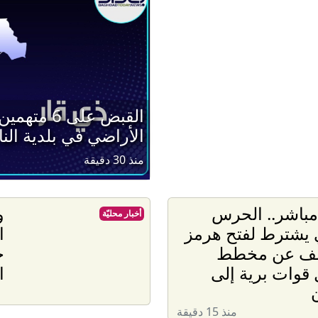
القبض على 
الأراضي في بلدية الن
منذ 30 دقيقة
مباشر.. الحرس
و
أخبار محليّة
 يشترط لفتح هرمز
ا
ف عن مخطط
خ
 قوات برية إلى
ا
منذ 15 دقيقة