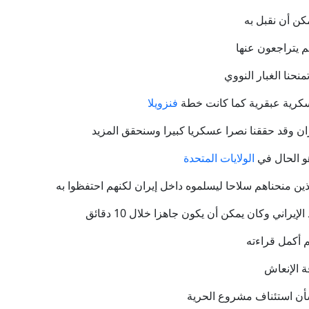
تقديرات استخبارية سرية بهجوم روسي على الناتو.. كيف سينفذه 
مكن أن نقبل به
رجل يعيش داخل لوحة إعلانية.. نتفليكس تبتكر أغرب دعاية لفي
م يتراجعون عنها
منحنا الغبار النووي
مشاورات البرهان مع قوى سودانية تقر إسقاط عقوبة الإعدام عن قيا
كرية عبقرية كما كانت خطة
فنزويلا
فيدان: مصر قد تنضم إلى اتفاقية مكة للدفاع المشترك
ان وقد حققنا نصرا عسكريا كبيرا وسنحقق المزيد
هو الحال في
الولايات المتحدة
الدفاع الروسية: إسقاط 360 طائرة مسيرة أوكرانية خلال 12 ساعة
لذين منحناهم سلاحا ليسلموه داخل إيران لكنهم احتفظوا به
ل محمد الهجف المقرب من أبو مازن على خلفية استحواذه على أموال ا
راني وكان يمكن أن يكون جاهزا خلال 10 دقائق
 أكمل قراءته
ة الإنعاش
بشأن استئناف مشروع الحرية