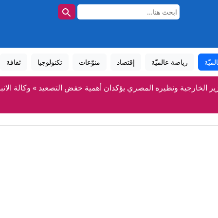
لميّة
رياضة عالميّة
إقتصاد
منوّعات
تكنولوجيا
ثقافة
ير الخارجية ونظيره المصري يؤكدان أهمية خفض التصعيد » وكالة الانباء
القبض على 6 متهمين بقضية تزوير قطع الأراضي في بلدية الناصرية
رار المالي والنقدي يبحث آليات تحسين إدارة الموارد غير النفطية وتوفير
(واع)
باشر.. الحرس الثوري يشترط لفتح هرمز والكشف عن مخطط لإدخال ق
هل تهدد موجات الحر إمدادات الكهرباء في أوروبا؟