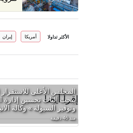
أمريكا
إيران
الأكثر تداولا
المجلس الأعلى للاستقرار ا
إقرأ أيضا
يبحث آليات تحسين إدارة ال
وتوفير السيولة » وكالة الانب
منذ 46 دقيقة