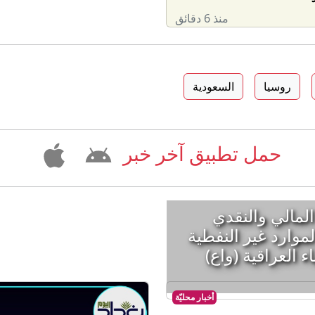
منذ 6 دقائق
روسيا
السعودية
حمل تطبيق آخر خبر
لمالي والنقدي
موارد غير النفطية
اء العراقية (واع)
أخبار محليّة