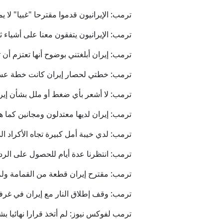
ترمب: الإيرانيون قدموا مقترحا "غبيا" لا ي
ترمب: الإيرانيون يتفقون معنا على أشياء ث
ترمب: إيران أبلغتني بوضوح أنها تعتزم أن ت
ترمب: خطتي لحصار إيران كانت خطة عس
ترمب: لا أشعر بأي ضغط أو ملل بشأن إير
ترمب: إيران لديها معتدلون ومجانين كما 
ترمب: لدي خيبة أمل كبيرة تجاه الأكراد ا
اعتقا
ترمب: انتظرنا عدة أيام للحصول على الرد الإي
ترمب: مقترح إيران قطعة من القمامة ولم
ترمب: وقف إطلاق النار مع إيران في غرف
ترمب لفوكس نيوز: لم أتخذ قرارا نهائيا 