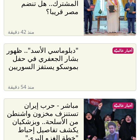
المشترك.. هل تنضم
مصر قريبا؟
منذ 42 دقيقة
"دبلوماسي الأسد".. ظهور
أخبار عالميّة
بشار الجعفري في حفل
بموسكو يستفز السوريين
منذ 54 دقيقة
مباشر - حرب إيران
أخبار عالميّة
تستنزف مخزون واشنطن
من الأسلحة.. وبزشكيان
يكشف تفاصيل إحباط
"خطة الغزو البري"