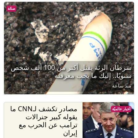
صحّة
سرطان الرئة يقتل أكثر من 100 ألف شخص
سنويًا.. إليك ما يجب معرفته
منذ ساعة
مصادر تكشف لـCNN ما
أخبار عالميّة
يقوله كبير جنرالات
ترامب عن الحرب مع
إيران