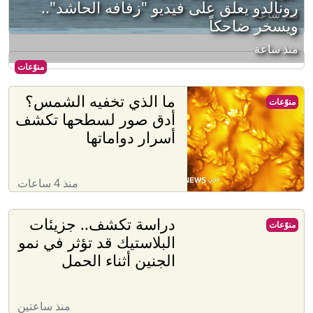
رونالدو يعلق على فيديو "زفافه الحاشد"..
منذ ساعة
ويسخر ضاحكاً
منذ ساعة
منوّعات
ما الذي تخفيه الشمس؟
منوّعات
أدق صور لسطحها تكشف
أسرار دواماتها
منذ 4 ساعات
دراسة تكشف.. جزيئات
منوّعات
البلاستيك قد تؤثر في نمو
الجنين أثناء الحمل
منذ ساعتين