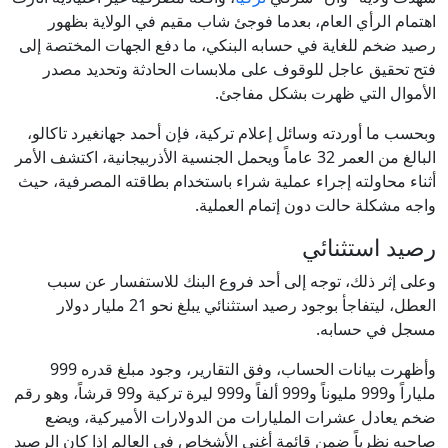
اهتمام الرأي العام، بعدما فوجئ شاب مقيم في الولاية بظهور
رصيد ضخم للغاية في حسابه البنكي، ما دفع الجهات المختصة إلى
فتح تحقيق عاجل للوقوف على ملابسات الحادثة وتحديد مصدر
الأموال التي ظهرت بشكل مفاجئ.
وبحسب ما أوردته وسائل إعلام تركية، فإن أحمد جهانغيرد تاكالو،
البالغ من العمر 32 عاماً ويحمل الجنسية الأذربيجانية، اكتشف الأمر
أثناء محاولته إجراء عملية شراء باستخدام بطاقته المصرفية، حيث
واجه مشكلة حالت دون إتمام العملية.
رصيد استثنائي
وعلى إثر ذلك، توجه إلى أحد فروع البنك للاستفسار عن سبب
العطل، ليتفاجأ بوجود رصيد استثنائي يبلغ نحو 21 مليار دولار
مسجل في حسابه.
وأظهرت بيانات الحساب، وفق التقارير، وجود مبلغ قدره 999
ملياراً و999 مليوناً و999 ألفاً و999 ليرة تركية و99 قرشاً، وهو رقم
ضخم يعادل عشرات المليارات من الدولارات الأميركية، ويضع
صاحبه نظرياً ضمن قائمة أغنى الأشخاص في العالم إذا كان الرصيد