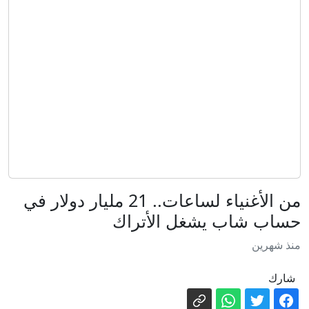
شخص سنويًا.. إليك ما يجب معرفته
بعد عشرة أعوام.. هل نجح قانون الاندماج
في ألمانيا؟
"دبلوماسي الأسد".. ظهور بشار الجعفري
في حفل بموسكو يستفز السوريين
حسام لوقا: وقائع مطاردة "عنكبوت" نظام
الأسد عبر تحقيق لبي بي سي
هروب من الدولار إلى اليوان.. هل تستقل
أفريقيا أم تعيد توزيع اعتمادها؟
بفارق صوت واحد.. الشيوخ الأمريكي يقر
من الأغنياء لساعات.. 21 مليار دولار في
تعيين محامي ترمب الوفي وزيرا للعدل
حساب شاب يشغل الأتراك
الدفاع الروسية: استهداف مستودعات وقود
منذ شهرين
مرتبطة بالجيش الأوكراني في أوديسا
الحوثيون يعلنون استهداف منشأة
شارك
لـ"أرامكو" في جازان بطائرة مسيرة