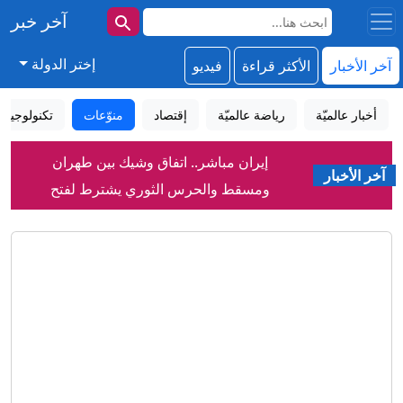
آخر خبر
إختر الدولة
آخر الأخبار
الأكثر قراءة
فيديو
أخبار عالميّة
رياضة عالميّة
إقتصاد
منوّعات
تكنولوجيا
إيران مباشر.. اتفاق وشيك بين طهران
آخر الأخبار
ومسقط والحرس الثوري يشترط لفتح
هرمز
مصادر تكشف لـCNN ما يقوله كبير
جنرالات ترامب عن الحرب مع إيران
اتفاق مكة للدفاع المشترك.. هل تنضم
مصر قريبا؟
"سيفير ويك إند".. آلاف الأشخاص يحيون
أحد أبرز تقاليد الصيف بسياتل
سرطان الرئة يقتل أكثر من 100 ألف