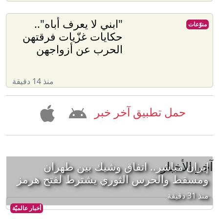
"ابني لا يعرف أباه"..
منوّعات
حكايات غزّيات فرقتهن
الحرب عن أزواجهن
منذ 14 دقيقة
حمل تطبيق آخر خبر
آخر الأخبار
إيران مباشر.. اتفاق وشيك بين طهران
ومسقط والحرس الثوري يشترط لفتح هرمز
منذ 31 دقيقة
أخبار عالميّة