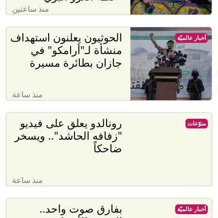
منذ ساعتين
الحوثيون يعلنون استهداف
أخبار عالميّة
منشأة لـ"أرامكو" في
جازان بطائرة مسيرة
منذ ساعة
رونالدو يعلق على فيديو
منوّعات
"زفافه الحاشد".. ويسخر
ضاحكاً
منذ ساعة
بفارق صوت واحد..
أخبار عالميّة