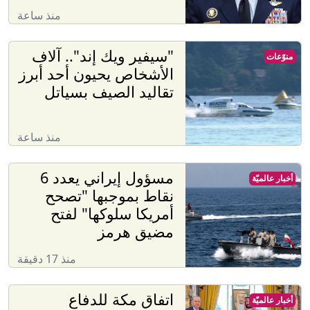
منذ ساعة
"سيفير ويك إند".. آلاف
منوّعات
الأشخاص يحيون أحد أبرز
تقاليد الصيف بسياتل
منذ ساعة
مسؤول إيراني يعدد 6
أخبار عالميّة
نقاط بموجبها "تصحح
أمريكا سلوكها" لفتح
مضيق هرمز
منذ 17 دقيقة
اتفاق مكة للدفاع
أخبار عالميّة