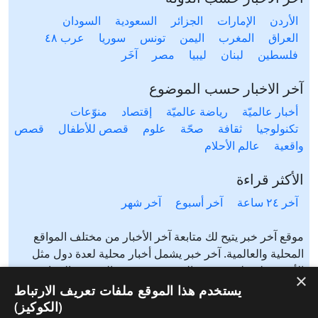
الأردن
الإمارات
الجزائر
السعودية
السودان
العراق
المغرب
اليمن
تونس
سوريا
عرب ٤٨
فلسطين
لبنان
ليبيا
مصر
آخَر
آخر الاخبار حسب الموضوع
أخبار عالميّة
رياضة عالميّة
إقتصاد
منوّعات
تكنولوجيا
ثقافة
صحّة
علوم
قصص للأطفال
قصص
واقعية
عالم الأحلام
الأكثر قراءة
آخر ٢٤ ساعة
آخر أسبوع
آخر شهر
موقع آخر خبر يتيح لك متابعة آخر الأخبار من مختلف المواقع
المحلية والعالمية. آخر خبر يشمل أخبار محلية لعدة دول مثل
الأردن، فلسطين، مصر، السعودية، تونس، المغرب، الجزائر،
×
عرب ٤٨، لبنان، العراق، اليمن وغيرها آخر خبر يتيح متابعة أخبار
يستخدم هذا الموقع ملفات تعريف الارتباط
من شتى المواضيع مثل: أخبار محلية، أخبار عالمية، رياضة،
(الكوكيز)