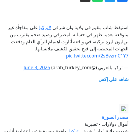
مصر واحتمال انضمامها مكة الدفاعي..
تصريح الوزير فيدان يلقى رواجا
فجر الأحد.. السعودية تعلن إخماد حريق
استيقظ شاب مقيم في ولاية وان شرقي
#تركيا
على مفاجأة غير
اندلع بمنشأة لأرامكو في جيزان
متوقعة بعدما ظهر في حسابه المصرفي رصيد ضخم يقترب من
مباشر - حرب إيران تستنزف مخزون
تريليون ليرة تركية، في واقعة أثارت اهتمام الرأي العام ودفعت
واشنطن من الأسلحة.. وبزشكيان يكشف
الجهات المختصة إلى فتح تحقيق لكشف ملابساتها.
تفاصيل إحباط "خطة الغزو البري"
حرب إيران تستنزف ترسانة واشنطن:
pic.twitter.com/2sBvzmC1Y7
البنتاغون يمهل شركات السلاح 21 يوما
— تركيا بالعربي (@arab_turkey_com)
June 3, 2026
لتسريع الإنتاج
بعيدا عن الأنظار.. الاحتلال يوافق على البدء
شاهد على إكس
بمشروع "إعمار رفح"
مسؤول إيراني يعدد 6 نقاط بموجبها "تصحح
أمريكا سلوكها" لفتح مضيق هرمز
مصدر الصورة
أموال دولارات - تعبيرية
شهدت ولاية "وان" شرقي
تركيا
، واقعة مصرفية غير اعتيادية أثارت