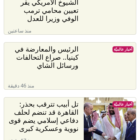
الشيوخ الأمريكي يقر
تعيين محامي ترمب
الوفي وزيرا للعدل
منذ ساعتين
الرئيس والمعارضة في
أخبار عالميّة
كينيا.. صراع التحالفات
ورسائل الشاي
منذ 46 دقيقة
تل أبيب تترقب بحذر:
أخبار عالميّة
القاهرة قد تنضم لحلف
دفاعي إسلامي يضم قوى
نووية وعسكرية كبرى