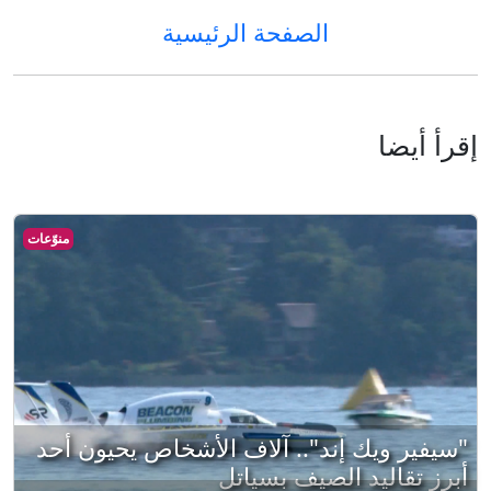
الصفحة الرئيسية
إقرأ أيضا
منوّعات
"سيفير ويك إند".. آلاف الأشخاص يحيون أحد
أبرز تقاليد الصيف بسياتل