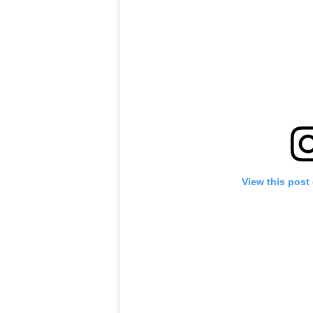
اني للجزيرة: كردستان العراق يدعم حصر السلاح ويرفض الانخراط في
“الصراصير” كسرت الأسوار فهل تنتهي معاناة المسلمين قريبا في
هل يعود صاحب "الحذاء الأخضر" من إيفرست بعد 30 عاماً على وفاته؟
"العدل الأمريكي" بيد محامي ترمب "الوفي"
كيف حوّل ترامب الفيفا إلى ساحة معركة على السلطة – مقال في مو
View this post
ران مباشر.. استهداف سفينة إماراتية والحرس الثوري يرهن فتح هرم