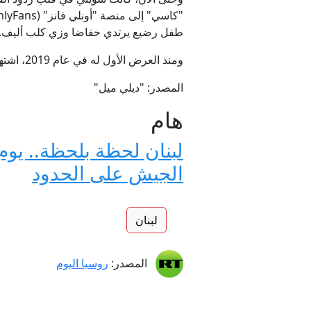
طفل رضيع يرتدي حفاضا وزي كلب أليف.
ومنذ العرض الأول له في عام 2019، اشتهر المسلسل بكسر الحدود من خلال تصويره الجريء لتعاطي المراهقين للمخدرات والجنس والعنف.
المصدر: "ديلي ميل"
هام
لبنان لحظة بلحظة.. يو
الجيش على الحدود
لبنان
المصدر:
روسيا اليوم