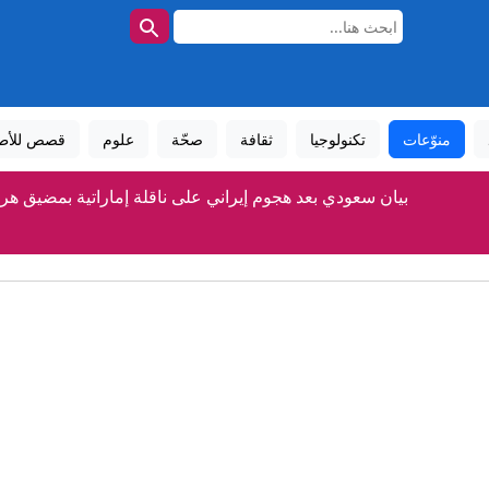
منوّعات
تكنولوجيا
ثقافة
صحّة
علوم
قصص للأط
بيان سعودي بعد هجوم إيراني على ناقلة إماراتية بمضيق هر
نديد عربي باستهداف ناقلة إماراتية بهرمز وقطر تدعو لإعادة فتح ال
الإمارات: هجوم إيراني بصاروخ يستهدف سفينة تابعة لـ"أدنوك" في
بعيد ميلاده الخامس.. باندا عملاقة يحتفل بكعكة من التفاح والأ
"سأفجره بـ 4 قنابل".. تهديدات صادمة لميسي ورونالدو خلال مونديال عام 2026