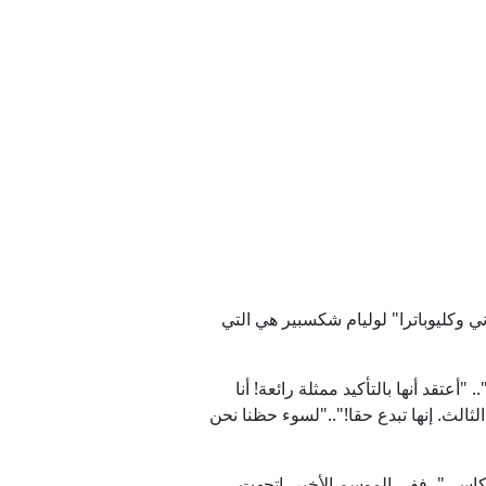
 وكليوباترا" لوليام شكسبير هي التي
تقد أنها بالتأكيد ممثلة رائعة! أنا
ثالث. إنها تبدع حقا!".."لسوء حظنا نحن
كاسي"، ففي الموسم الأخير، اتجهت