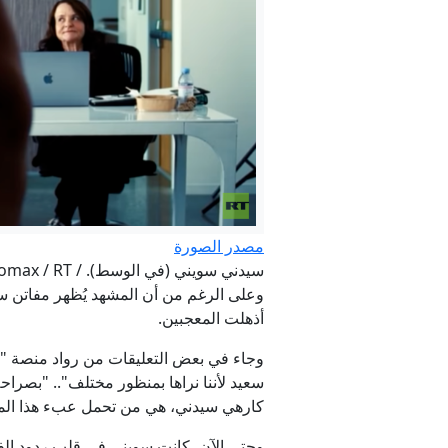
مصدر الصورة
سيدني سويني (في الوسط). / hbomax / RT
وعلى الرغم من أن المشهد يُظهر مفاتن سو
أذهلت المعجبين.
وجاء في بعض التعليقات من رواد منصة "إنست
سعيد لأننا نراها بمنظور مختلف".. "بصراح
كارهي سيدني، هي من تحمل عبء هذا المس
وحتى الآن، كانت سويني في قلب ردود الف