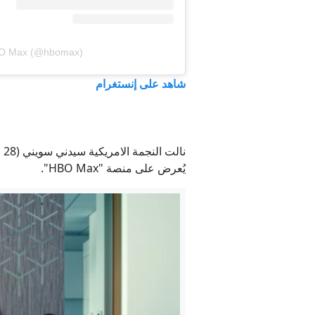
HBO Max (@hbomax)
شاهد على إنستغرام
نا
يُعرض على منصة "HBO Max".