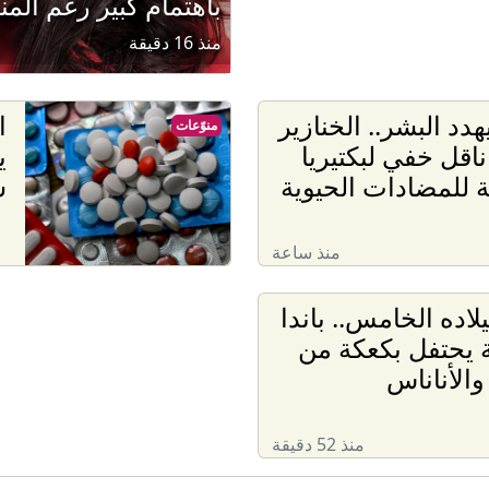
باهتمام كبير رغم الم
منذ 16 دقيقة
دد البشر.. الخنازير
ا
منوّعات
 ناقل خفي لبكتيريا
 للمضادات الحيوية
س
منذ ساعة
لاده الخامس.. باندا
 يحتفل بكعكة من
والأناناس
منذ 52 دقيقة