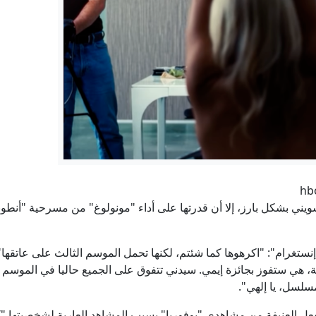
يني بشكل بارز، إلا أن قدرتها على أداء "مونولوغ" من مسرحية "أنطوني
غرام": "اكرهوها كما شئتم، لكنها تحمل الموسم الثالث على عاتقها".. "أع
ة، هي ستفوز بجائزة إيمي. سيدني تتفوق على الجميع حاليا في الموسم ال
لسل، يا إلهي".
عل العنيفة من مشاهدي "يوفوريا" بسبب المشاهد العارية لشخصيتها "