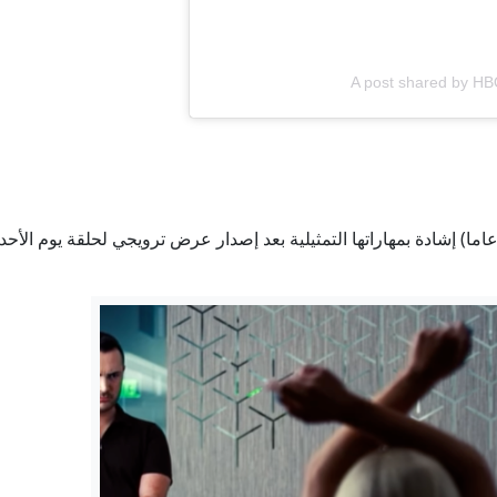
A post shared by 
لت النجمة الامريكية سيدني سويني (28 عاما) إشادة بمهاراتها التمثيلية بعد إصدار عرض ترويجي 