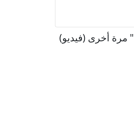
 بها
 صراع أوسع
مرة أخرى (فيديو)
ب تجاهه
في