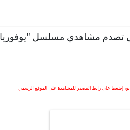
"حمى الأرانب".. عدوى نادرة تثير القلق مع تزايد حالات الإصابة
الحوثيون يشنون هجوماً جديداً على مأرب، والأمم المتحدة تحذر من
ي تصدم مشاهدي مسلسل "يوفوريا" 
زيلينسكي يطالب بمزيد من الضغط بينما مسيرات روسية تقتل 4 بمنطقة كييف
قائمة بالاتحادات المعارضة والمؤيدة لإنفانتينو.. وهذا موقف العر
لماذا فضل محمد صلاح الدوري التركي على السعودي؟
و، إضغط على رابط المصدر للمشاهدة على الموقع الرسمي
مدفيديف: الغرب استخدم جورجيا كأداة ضد روسيا
وجبة مكسيكية تهدد الجمهوريين في انتخابات التجديد النص