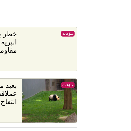
خطر يه
منوّعات
البرية
مقاومة
بعيد مي
منوّعات
عملاقة
التفاح 