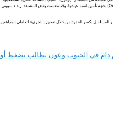
"كاسي" إلى منصة "أونلي فانز" (OnlyFans) بحجة تأمين لقمة عيشها. وقد تضمنت بعض المشاهد ا
م دام في الجنوب وعون يطالب بضغط أور