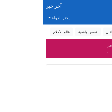
آخر خبر
إختر الدولة
فال
قصص واقعية
عالم الأحلام
مز
مضيق دون شروط
 مضيق هرمز
ناناس