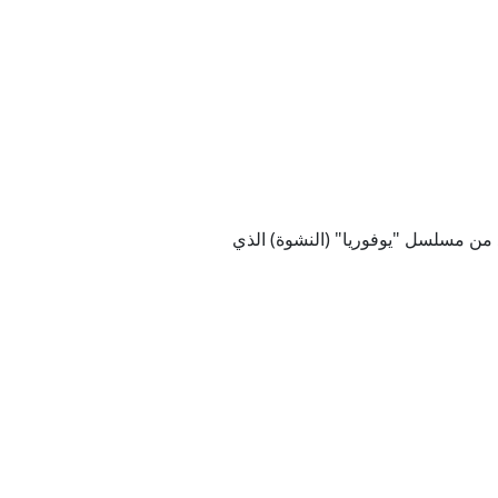
لحلقة يوم الأحد من مسلسل "يوفوريا" (النشوة) الذي