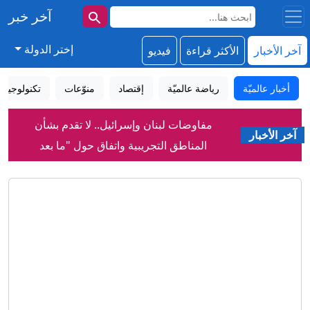
آخر خبر
إختر الدولة
آخر الأخبار
الأكثر قراءة
فيديو
أخبار عالميّة
رياضة عالميّة
إقتصاد
منوّعات
تكنولوجيا
مفاوضات لبنان وإسرائيل.. لا تقدم بشأن
آخر الأخبار
المناطق التجريبية واتفاق حول "ما بعد
اليونيفيل"
الحوثيون يعلنون تنفيذ عملية عسكرية
واسعة ضد "قوات سعودية" في اليمن
مصادر للعربية: هجمات للحوثي تودي بحياة
45 من القوات الحكومية اليمنية
الأمير علي بن الحسين: وصلتنا مستحقات
متأخرة من فيفا ولن ندعم إنفانتينو
تراكيب غامضة.. اكتشاف جديد في الحمض