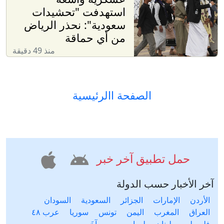
استهدفت "تحشيدات
سعودية": نحذر الرياض
من أي حماقة
منذ 49 دقيقة
الصفحة االرئيسية
حمل تطبيق آخر خبر
آخر الأخبار حسب الدولة
الأردن
الإمارات
الجزائر
السعودية
السودان
العراق
المغرب
اليمن
تونس
سوريا
عرب ٤٨