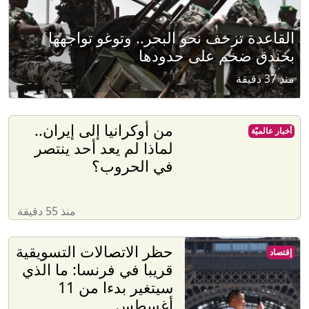
القاعدة تزحف نحو البحر.. وتوغو تواجهها
بخندق ضخم على حدودها
منذ 37 دقيقة
من أوكرانيا إلى إيران..
أخبار عالميّة
لماذا لم يعد أحد ينتصر
في الحروب؟
منذ 55 دقيقة
حظر الاتصالات التسويقية
إقتصاد
قريبا في فرنسا: ما الذي
سيتغير بدءا من 11
أغسطس