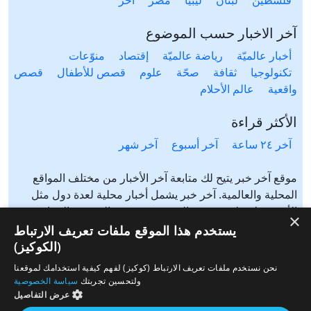
فلسطين
لبنان
ليبيا
مصر
آخَر
آخر الاخبار حسب الموضوع
أخبار عالميّة
رياضة عالميّة
إقتصاد
منوّعات
تكنولوجيا
ثقافة
صحّة
علوم
قصص للأطفال
قصص
واقعية
عالم الأحلام
الأكثر قراءة
آخر ٢٤ ساعة
آخر أسبوع
آخر شهر
موقع آخر خبر يتيح لك متابعة آخر الأخبار من مختلف المواقع
المحلية والعالمية. آخر خبر يشمل أخبار محلية لعدة دول مثل
الأردن، فلسطين، مصر، السعودية، تونس، المغرب، الجزائر،
×
عرب ٤٨، لبنان، العراق، اليمن وغيرها آخر خبر يتيح متابعة أخبار
يستخدم هذا الموقع ملفات تعريف الارتباط
من شتى المواضيع مثل: أخبار محلية، أخبار عالمية، رياضة،
(الكوكيز)
إقتصاد، ثقافة، منوعات وغيرها تابع الأخبار المحلية والعالمية من
نحن نستخدم ملفات تعريف الارتباط (كوكيز) لفهم كيفية استخدامك لموقعنا
مختلف المواقع الإخبارية: الجزيرة، العربية، بي بي سي، سي ان
ولتحسين تجربتك
سياسة الخصوصية
ان، الحرة، روسيا اليوم، سكاي نيوز وغيرها
عرض التفاصيل