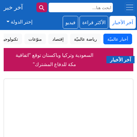
آخر خبر
إختر الدولة
آخر الأخبار
الأكثر قراءة
فيديو
السعودية وتركيا وباكستان توقع "اتفاقية
أخبار عالميّة
رياضة عالميّة
إقتصاد
منوّعات
تكنولوجيا
مكة للدفاع المشترك"
ترامب يحاول مجددًا الحد من سياحة الولادة
آخر الأخبار
ومنح الجنسية بالولادة
"سياحة الولادة".. حرب ترامب على حق
اكتساب الجنسية بالولادة
كيف أصبحت نبتة فريدة في جنوب إفريقيا
ظاهرة عالمية في عالم الشاي؟
رواج إعلان الأمير علي عدم تغير الموقف
من إنفانتينو رغم وصول المستحقات
من بينها الحمص.. ما أبرز مصادر فيتامين