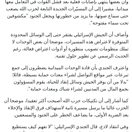
وأن بعضها ينتهي بإصابات فعلية بعد فشل القوات في التعامل معها
ميدانيا، مشيرا إلى أن المسيّرات الجديدة التابعة لحزب الله يصعب
حتى سماع صوتها، ما يزيد من خطورتها ويجعل الجنود "مكشوفين
تحت سماء مفتوحة".
وأضاف أن الجيش الإسرائيلي يفتقر حتى إلى الوسائل المحدودة
المتوفرة لاعتراض هذه المسيرات، موضحا أن بعض الوحدات لا
تملك منظومات تصويب متطورة أو أدوات اعتراض فعالة، رغم
الحديث الرسمي عن تطوير حلول تقنية.
واعترف الجندي بأن قادة الوحدات الميدانية يضطرون إلى جمع
تبرعات عبر مواقع التواصل لشراء معدات حماية بسيطة، قائلا:
"بدلا من أن يوفر الجيش وسائل إنقاذ للحياة، يقوم المسؤولون
بجمع المال من المدنيين لشراء شباك ومعدات حماية".
كما أشار إلى أن تكتيكات حزب الله أصبحت أكثر تعقيدا، موضحا أن
الحزب غالبا ما يرسل مسيرة ثانية لاستهداف فرق الإنقاذ والإخلاء
بعد الضربة الأولى، ما يضاعف الخطر على الجنود والمسعفين.
وفي انتقاد لاذع، قال الجندي الإسرائيلي: "لا نفهم كيف يستطيع