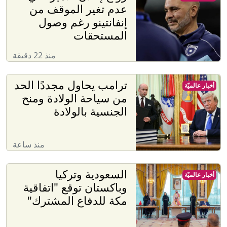
رواج إعلان الأمير علي
رياضة عالميّة
عدم تغير الموقف من
إنفانتينو رغم وصول
المستحقات
منذ 22 دقيقة
ترامب يحاول مجددًا الحد
أخبار عالميّة
من سياحة الولادة ومنح
الجنسية بالولادة
منذ ساعة
السعودية وتركيا
أخبار عالميّة
وباكستان توقع "اتفاقية
مكة للدفاع المشترك"