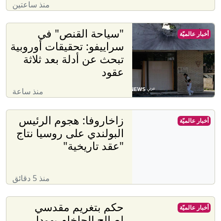
منذ ساعتين
"سياحة القنص" في
أخبار عالميّة
سراييفو: تحقيقات أوروبية
تبحث عن أدلة بعد ثلاثة
عقود
منذ ساعة
زاخاروفا: هجوم الرئيس
أخبار عالميّة
البولندي على روسيا نتاج
"عقد تاريخية"
منذ 5 دقائق
حكم بتغريم مقدسي
أخبار عالميّة