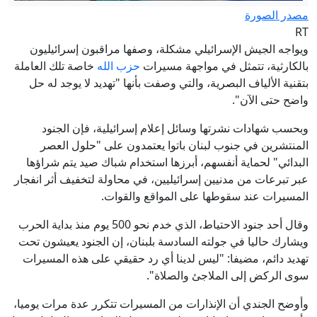
مصدر الصورة
RT
ويواجه الجيش الإسرائيلي مشكلة، وصفها مراقبون إسرائيليون
بالكارثية، تتمثل في مواجهة مسيرات
حزب الله
خاصة تلك العاملة
بتقنية الألياف البصرية، والتي وصفت بأنها "تهديد لا يوجد له حل
واضح حتى الآن".
وبحسب شهادات نشرتها وسائل إعلام إسرائيلية، فإن الجنود
المنتشرين في جنوب لبنان باتوا يعتمدون على "حلول العصر
البدائي" لحماية أنفسهم، أبرزها استخدام شباك صيد يتم شراؤها
عبر تبرعات من مدنيين إسرائيليين، في محاولة لتخفيف أثر انفجار
المسيرات عند سقوطها على المواقع والقوات.
وقال أحد جنود الاحتياط، الذي خدم نحو 500 يوم منذ بداية الحرب
ويشارك حاليا في جولته السادسة بلبنان، إن الجنود يعيشون تحت
تهديد دائم، مضيفا: "ليس لدينا أي رد حقيقي على هذه المسيرات
سوى الركض إلى الملاجئ والصلاة".
وأوضح الجندي أن الإنذارات من المسيرات تتكرر عدة مرات يوميا،