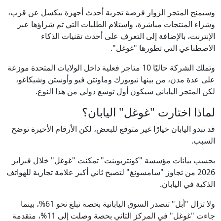
وسيمنح المتجر الزوار فرصة تجربة أحدث أجهزة بيكسل عن قرب،
وشراء المنتجات مباشرة، واستلام الطلبات التي تم شراؤها عبر
الإنترنت، بالإضافة إلى التعرف على أحدث تقنيات الذكاء
الاصطناعي التي تطورها "غوغل".
وتملك الشركة حاليًا 10 متاجر فعلية داخل الولايات المتحدة موزعة
على عدة مدن، من بينها نيويورك وماونتن فيو وأوستن وشيكاغو،
لكن المتجر الياباني سيكون أول توسع دولي من هذا النوع.
لماذا اختارت "غوغل" اليابان؟
قد تبدو اليابان خيارًا غير متوقع للبعض، لكن الأرقام الأخيرة توضح
السبب.
بحسب بيانات مؤسسة "كونتربوينت" تمكنت "غوغل" خلال فبراير
2026 من تجاوز "سامسونغ" لتصبح ثاني أكبر علامة تجارية للهواتف
الذكية في اليابان.
ولا تزال "أبل" تتصدر السوق اليابانية بحصة تبلغ نحو 61%، بينما
جاءت "غوغل" في المركز الثاني بحصة وصلت إلى 11%، متقدمة