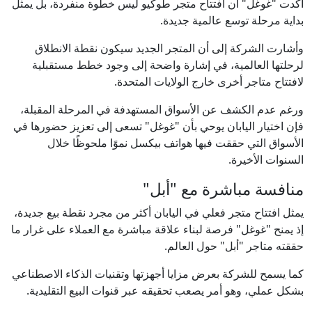
أكدت "غوغل" أن افتتاح متجر طوكيو ليس خطوة منفردة، بل يمثل
بداية مرحلة توسع عالمية جديدة.
وأشارت الشركة إلى أن المتجر الجديد سيكون نقطة الانطلاق
لرحلتها العالمية، في إشارة واضحة إلى وجود خطط مستقبلية
لافتتاح متاجر أخرى خارج الولايات المتحدة.
ورغم عدم الكشف عن الأسواق المستهدفة في المرحلة المقبلة،
فإن اختيار اليابان يوحي بأن "غوغل" تسعى إلى تعزيز حضورها في
الأسواق التي حققت فيها هواتف بيكسل نموًا ملحوظًا خلال
السنوات الأخيرة.
منافسة مباشرة مع "أبل"
يمثل افتتاح متجر فعلي في اليابان أكثر من مجرد نقطة بيع جديدة،
إذ يمنح "غوغل" فرصة لبناء علاقة مباشرة مع العملاء على غرار ما
حققته متاجر "أبل" حول العالم.
كما يسمح للشركة بعرض مزايا أجهزتها وتقنيات الذكاء الاصطناعي
بشكل عملي، وهو أمر يصعب تحقيقه عبر قنوات البيع التقليدية.