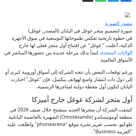
القصة؟
مقتل 7 أشخاص في حادث إطلاق النار في
مدرسة بتايلاند (فيديو+صور)
حرائق أوروبا.. لماذا باتت الغابات تشتعل
مصدر الصورة
بوتيرة أخطر؟
صورة لتصميم متجر غوغل في اليابان (المصدر: غوغل)
بنى مرصدا بيديه.. حلم إسباني يتحقق مع
في خطوة تاريخية تعكس طموحاتها التوسعية في سوق الأجهزة
الذكية، أعلنت " غوغل" عن افتتاح أول متجر فعلي لها خارج
الكسوف
الولايات المتحدة
، لتبدأ بذلك مرحلة جديدة من حضورها المباشر في
الحوثيون يهاجمون معسكرات حكومية
الأسواق العالمية.
ويقصفون نجران بالسعودية
ورغم توقعات البعض بأن تتجه الشركة إلى أسواق أوروبية كبرى أو
رئيس اللجنة الأمريكية للفنون الجميلة: من
إلى دول ذات انتشار واسع لهواتف بيكسل، فإن "غوغل" اختارت
المقرر الانتهاء من بناء قوس النصر قبل
اليابان لتكون أول محطة دولية لمتاجرها الرسمية.
نهاية ولاية ترامب
إيران.. ترمب يتحدث عن نهاية وشيكة
أول متجر لشركة غوغل خارج أميركا
للحرب وسط استياء بشأن نقص الذخيرة
كشفت الشركة أن متجرها الجديد سيفتتح خلال صيف 2026 في
منطقة أوموتيساندو (Omotesando) الشهيرة بالعاصمة اليابانية
طوكيو، بحسب تقرير نشره موقع "phonearena" واطلعت عليه
"العربية Business".