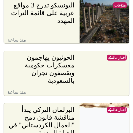
اليونسكو تدرج 3 مواقع
منوّعات
عربية على قائمة التراث
المهدد
منذ ساعة
الحوثيون يهاجمون
أخبار عالميّة
معسكرات حكومية
ويقصفون نجران
بالسعودية
منذ ساعة
البرلمان التركي يبدأ
أخبار عالميّة
مناقشة قانون دمج
"العمال الكردستاني" في
الحياة المدنية