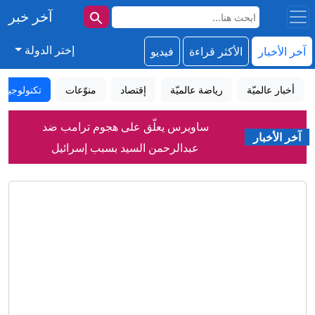
آخر خبر
إختر الدولة
آخر الأخبار
الأكثر قراءة
فيديو
أخبار عالميّة
رياضة عالميّة
إقتصاد
منوّعات
تكنولوجيا
ساويرس يعلّق على هجوم ترامب ضد
آخر الأخبار
عبدالرحمن السيد بسبب إسرائيل
طالب يطلق النار داخل مدرسة في تايلاند..
مقتل معلم وإصابة 15 شخصًا
رئيس مجلس الشورى بإيران يعلق على
"استعراضات" ترامب
كيف نجح الحلفاء في تهريب "سلاح هتلر
العجيب" من بولندا المحتلة إلى بريطانيا؟
بـ24 مليون يورو.. فينيسيوس مع ريال