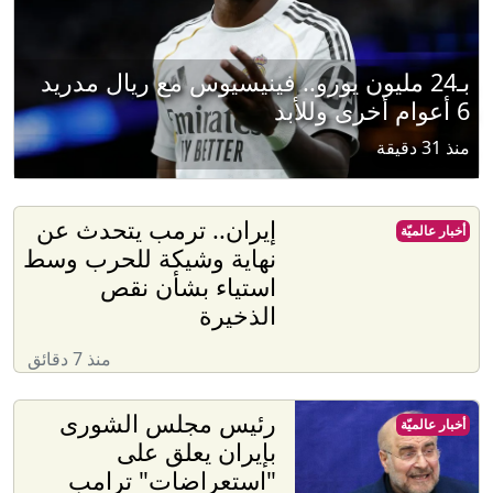
بـ24 مليون يورو.. فينيسيوس مع ريال مدريد
6 أعوام أخرى وللأبد
منذ 31 دقيقة
إيران.. ترمب يتحدث عن
أخبار عالميّة
نهاية وشيكة للحرب وسط
استياء بشأن نقص
الذخيرة
منذ 7 دقائق
رئيس مجلس الشورى
أخبار عالميّة
بإيران يعلق على
"استعراضات" ترامب