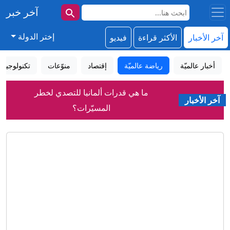
آخر خبر
إختر الدولة
آخر الأخبار
الأكثر قراءة
فيديو
أخبار عالميّة
رياضة عالميّة
إقتصاد
منوّعات
تكنولوجيا
ما هي قدرات ألمانيا للتصدي لخطر
آخر الأخبار
المسيّرات؟
نتنياهو يعلن عن موقفه من خطة ترامب
الأخيرة لنزع سلاح حماس
نتنياهو رافضاً خطة ترامب لغزة: لا انسحاب
قبل نزع سلاح حماس
بيان "غاضب" من فيفا بشأن محاولات
تقويض إنفانتينو
كشك تصوير في نيويورك.. هل تقود هذه