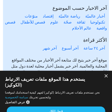
آخر الاخبار حسب الموضوع
أخبار عالميّة
رياضة عالميّة
إقتصاد
منوّعات
تكنولوجيا
ثقافة
صحّة
علوم
قصص للأطفال
قصص
واقعية
عالم الأحلام
الأكثر قراءة
آخر ٢٤ ساعة
آخر أسبوع
آخر شهر
موقع آخر خبر يتيح لك متابعة آخر الأخبار من مختلف المواقع
المحلية والعالمية. آخر خبر يشمل أخبار محلية لعدة دول مثل
الأردن، فلسطين، مصر، السعودية، تونس، المغرب، الجزائر،
×
عرب ٤٨، لبنان، العراق، اليمن وغيرها آخر خبر يتيح متابعة أخبار
يستخدم هذا الموقع ملفات تعريف الارتباط
من شتى المواضيع مثل: أخبار محلية، أخبار عالمية، رياضة،
(الكوكيز)
إقتصاد، ثقافة، منوعات وغيرها تابع الأخبار المحلية والعالمية من
نحن نستخدم ملفات تعريف الارتباط (كوكيز) لفهم كيفية استخدامك لموقعنا
مختلف المواقع الإخبارية: الجزيرة، العربية، بي بي سي، سي ان
ولتحسين تجربتك
سياسة الخصوصية
ان، الحرة، روسيا اليوم، سكاي نيوز وغيرها
عرض التفاصيل
قبول الكل