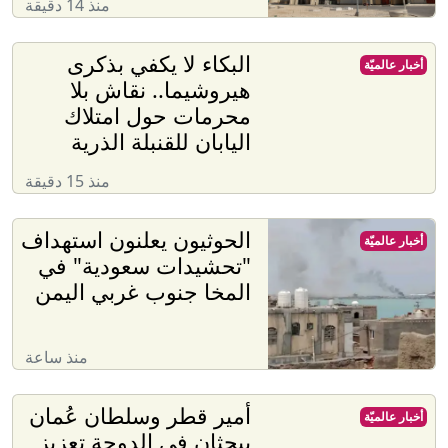
منذ 14 دقيقة
البكاء لا يكفي بذكرى
أخبار عالميّة
هيروشيما.. نقاش بلا
محرمات حول امتلاك
اليابان للقنبلة الذرية
منذ 15 دقيقة
الحوثيون يعلنون استهداف
أخبار عالميّة
"تحشيدات سعودية" في
المخا جنوب غربي اليمن
منذ ساعة
أمير قطر وسلطان عُمان
أخبار عالميّة
يبحثان في الدوحة تعزيز