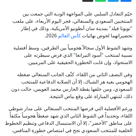
المعادلة الخطيرة.. إيران تريد ما هو أبعد من
هرمز
خيّم التعادل السلبي على المواجهة الودية التي جمعت بين
إيران مباشر.. خامنئي يلتقي بزشكيان
المنتخبين السعودي والسنغالي، فجر اليوم الأربعاء، على ملعب
"تويوتا فيلد" بمدينة سان أنطونيو الأمريكية، وذلك في إطار
وعراقجي يتحدث عن تبادل رسائل مع
تحضيراتهما لخوض نهائيات
كأس العالم
2026.
واشنطن
نتنياهو: لن ينسحب الجيش الإسرائيلي من
غزة حتى يتم نزع سلاح حماس بشكل كامل
وشهد الشوط الأول سجالاً هجومياً بين الطرفين، وسط أفضلية
نسبية لمنتخب "أسود التيرانغا" الذي فرض سيطرته على
صور صادمة.. يرقات وصراصير في منشأة
الاستحواذ، وإن غابت الخطورة الحقيقية على المرميين.
تحضر الآلاف من وجبات الطائرات
طريق الموت.. رحلة موريتاني إلى آخر
وفي النصف الثاني من اللقاء، كثّف الجانب السنغالي ضغطه
الهجومي بغية هز الشباك، إلا أن الصلابة الدفاعية للمنتخب
الحلم الأمريكي وعودته منه
السعودي، ومن خلفها يقظة الحارس محمد العويس، حالت دون
اتساع رقعة المواجهة.. 7 قتلى وعشرات
ذلك، لتنتهي المباراة على وقع بياض النتيجة.
المصابين بقصف حوثي لميناء المخا باليمن
ورغم الأفضلية التي فرضها المنتخب السنغالي على مدار شوطي
اللقاء، وتحديداً في الشوط الثاني الذي شهد ضغطاً هجومياً مكثفاً
على مناطق "الأخضر"، إلا أن الاستبسال الدفاعي وتنظيم الخطوط
الخلفية للمنتخب السعودي نجح في امتصاص خطورة المنافس،