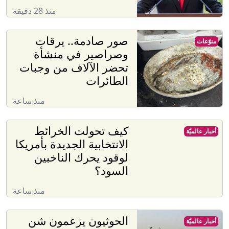
منذ 28 دقيقة
صور صادمة.. يرقات
منوّعات
وصراصير في منشأة
تحضر الآلاف من وجبات
الطائرات
منذ ساعة
كيف تحولت الخرائط
أخبار عالميّة
الانتخابية الجديدة بأمريكا
لوقود يحرك الناخبين
السود؟
منذ ساعة
الحوثيون يزعمون شن
أخبار عالميّة