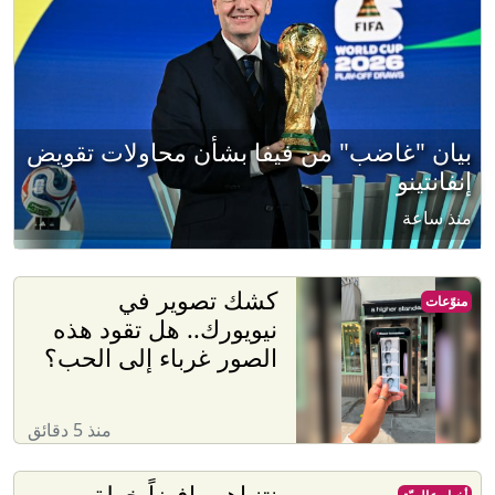
بيان "غاضب" من فيفا بشأن محاولات تقويض
إنفانتينو
منذ ساعة
كشك تصوير في
منوّعات
نيويورك.. هل تقود هذه
الصور غرباء إلى الحب؟
منذ 5 دقائق
نتنياهو رافضاً خطة