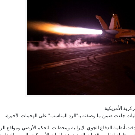
حاخام اليهود الأكبر في روسيا: يمكن تسوية النزاعات في العالم في
قمة سعودية تركية باكستانية في جدة وسط تسارع التطورات الإ
"أزمة سبتة".. المغرب "مستعد" للتعاون في إعادة القصر
الأمن الفيدرالي الروسي يفكك شبكة "كريبتو" في موسكو تعمل لص
في عالية نجد بالسعودية.. اكتشاف مواقع أثرية تعود إلى آلاف ا
إيران.. ترمب يتحدث عن نهاية وشيكة للحرب وسط استياء بشأن نق
كزية الأمريكية.
عمليات جاءت ضمن ما وصفته بـ"الرد المناسب" على الهجمات الأخيرة.
دفت أنظمة الدفاع الجوي الإيرانية ومحطات التحكم الأرضي ومواقع ا
ه محاولة لتقليص قدرات التهديد ضد القوات الأمريكية والسفن التجارية