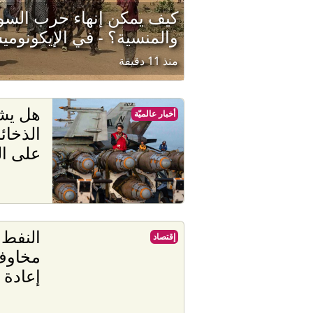
كيف يمكن إنهاء حرب السو
والمنسية؟ - في الإيكونوم
منذ 11 دقيقة
هل يش
أخبار عالميّة
الذخائر
على ا
النفط 
إقتصاد
مخاوف
إعادة 