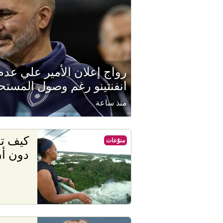
رواج إعلان الأمير علي عد
انفنتينو رغم وصول المست
منذ ساعة
كيف تق
منوّعات
دون أن