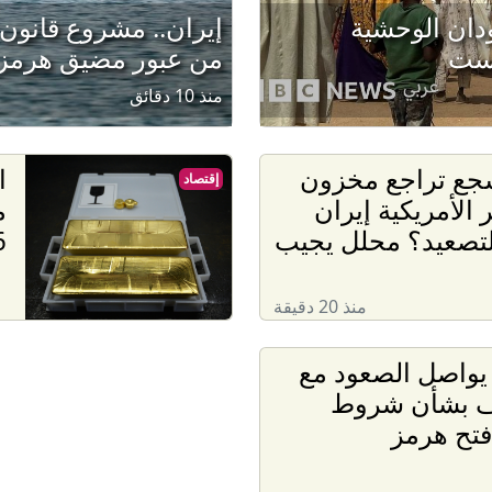
دان الوحشية
إيران.. مشروع قانون 
يست
من عبور مضيق هرمز
منذ 10 دقائق
جع تراجع مخزون
ا
إقتصاد
 الأمريكية إيران
م
لتصعيد؟ محلل يجيب
6
منذ 20 دقيقة
يواصل الصعود مع
 بشأن شروط
فتح هرمز