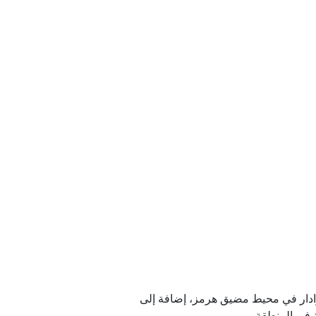
 يوم واحد
قليمية
الح كييف
لسنين
ص الذخيرة
لرادار في محيط مضيق هرمز، إضافة إلى
 في المنطقة.