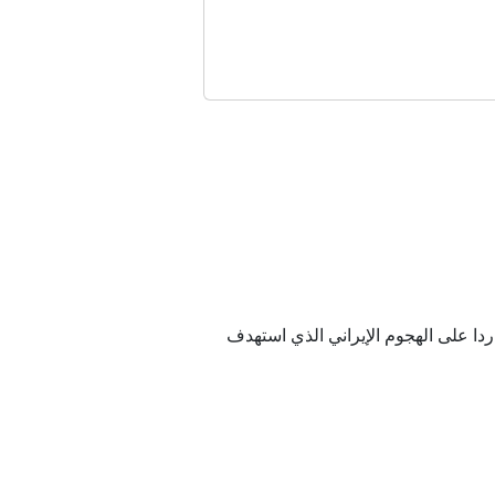
سرائيل
ياسيا"؟
نوميست
رية التي نفذتها ردا على الهجوم الإيراني الذي استهدف