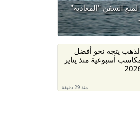
لمنع السفن "المعادية"
لذهب يتجه نحو أفضل
كاسب أسبوعية منذ يناير
202
منذ 29 دقيقة