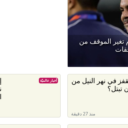
م تغير الموقف من
حقات
فز في نهر النيل من
إ
أخبار عالميّة
 تبتل؟
ن
ا
منذ 27 دقيقة