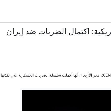
ساويرس يعلّق على هجوم ترامب ضد عبدالرحمن السيد بسبب إ
السيد.. من هو ابن المهاجر المصري الذي "لم يفترض أن يكون س
مريكية: اكتمال الضربات ضد إيران
كيف يمكن إنهاء حرب السودان الوحشية والمنسية؟ - في الإيكو
هل يعطل الحرس الثوري حسم اتفاق الملاحة في هرمز؟
بدأ بجديه ثم فتح النار على مدرسة.. طالب يقتل 8 أشخاص في تايلند
أعلنت القيادة المركزية الأمريكية (CENTCOM)، فجر الأربعاء، أنها أكملت سلسلة الضربات العسك
اتفاق محتمل في هرمز يختبر استعداد ترمب للتنازل
​​مواليد الاغتصاب" في السودان: أطفال بلا هوية"