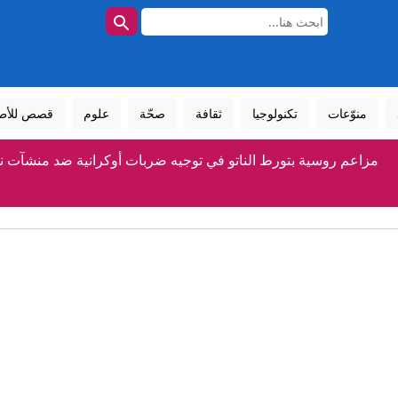
منوّعات
تكنولوجيا
ثقافة
صحّة
علوم
قصص للأط
مزاعم روسية بتورط الناتو في توجيه ضربات أوكرانية ضد منشآت 
شاهد خطابات ترامب المتقلبة بشأن الحرب مع إيران
إعلام يمني: انفجارات في مأرب بعد قصف الحوثيين لمواقع بالم
رواج إعلان الأمير علي عدم تغير الموقف من انفنتينو رغم وصول 
كيف تقفز في نهر النيل من دون أن تبتل؟