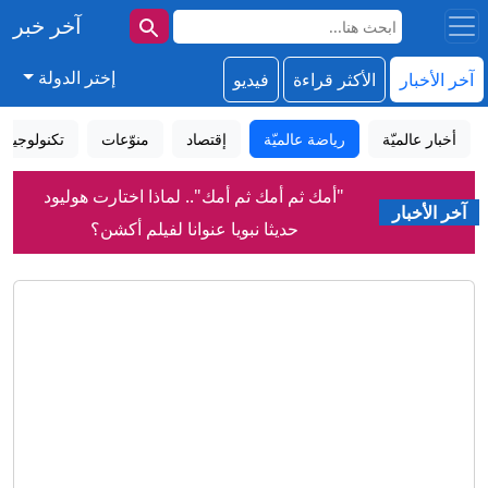
آخر خبر
إختر الدولة
آخر الأخبار
الأكثر قراءة
فيديو
أخبار عالميّة
رياضة عالميّة
إقتصاد
منوّعات
تكنولوجيا
"أمك ثم أمك ثم أمك".. لماذا اختارت هوليود
آخر الأخبار
حديثا نبويا عنوانا لفيلم أكشن؟
فاتورة العطش في عدن.. البحث عن الماء
بين طوابير الصهاريج والآبار المالحة
اعتقال المئات على خلفية حرائق الغابات
في فرنسا، لكن من المسؤول؟
ما الذي تخفيه الشمس؟ أدق صور لسطحها
تكشف أسرار دواماتها
عملاق إنجليزي جديد يقتحم صفقة عمر