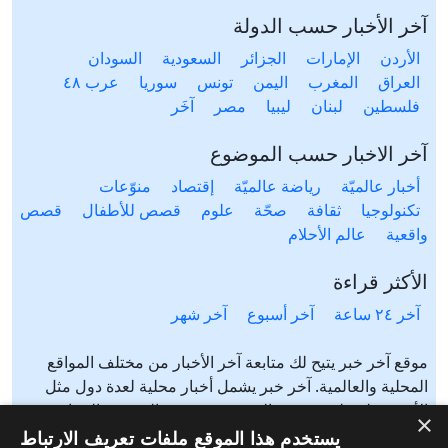
آخر الأخبار حسب الدولة
الأردن
الإمارات
الجزائر
السعودية
السودان
العراق
المغرب
اليمن
تونس
سوريا
عرب ٤٨
فلسطين
لبنان
ليبيا
مصر
آخَر
آخر الاخبار حسب الموضوع
أخبار عالميّة
رياضة عالميّة
إقتصاد
منوّعات
تكنولوجيا
ثقافة
صحّة
علوم
قصص للأطفال
قصص
واقعية
عالم الأحلام
الأكثر قراءة
آخر ٢٤ ساعة
آخر أسبوع
آخر شهر
موقع آخر خبر يتيح لك متابعة آخر الأخبار من مختلف المواقع
المحلية والعالمية. آخر خبر يشمل أخبار محلية لعدة دول مثل
الأردن، فلسطين، مصر، السعودية، تونس، المغرب، الجزائر،
×
عرب ٤٨، لبنان، العراق، اليمن وغيرها آخر خبر يتيح متابعة أخبار
يستخدم هذا الموقع ملفات تعريف الارتباط