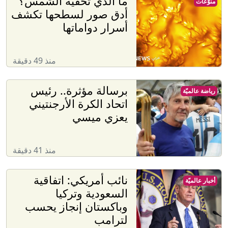
ما الذي تخفيه الشمس؟
منوّعات
أدق صور لسطحها تكشف
أسرار دواماتها
منذ 49 دقيقة
برسالة مؤثرة.. رئيس
رياضة عالميّة
اتحاد الكرة الأرجنتيني
يعزي ميسي
منذ 41 دقيقة
نائب أمريكي: اتفاقية
أخبار عالميّة
السعودية وتركيا
وباكستان إنجاز يحسب
لترامب