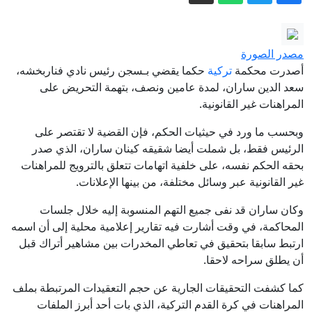
وكالة إيرانية تنشر فيديو للمرشد الأعلى
مجتبى خامنئي دون توضيح تاريخه
السيجارة الأخيرة قبل النوم.. لماذا يحذر
مصدر الصورة
منها الأطباء؟
أصدرت محكمة
تركية
حكما يقضي بـسجن رئيس ⁠نادي فناربخشه،
بلغاريا تستدعي سفيرة أوكرانيا إثر انفجار
سعد الدين ساران، لمدة عامين ونصف، بتهمة التحريض على
المراهنات غير القانونية.
مسيّرة قرب خط غاز إستراتيجي
نائب أمريكي: اتفاقية السعودية وتركيا
وبحسب ما ورد في حيثيات الحكم، فإن القضية لا تقتصر على
الرئيس فقط، بل شملت أيضا شقيقه كينان ساران، الذي صدر
وباكستان إنجاز يحسب لترامب
بحقه الحكم نفسه، على خلفية اتهامات تتعلق بالترويج للمراهنات
الشرطة البريطانية تحقق مع مؤسسة
غير القانونية عبر وسائل مختلفة، من بينها الإعلانات.
خيرية بسبب صلات مزعومة بـ"حماس"
وكان ساران قد نفى جميع التهم المنسوبة إليه خلال جلسات
إيران مباشر.. اتفاق وشيك بين طهران
المحاكمة، في وقت أشارت فيه تقارير إعلامية محلية إلى أن اسمه
ومسقط والحرس الثوري يشترط لفتح
ارتبط سابقا بتحقيق في تعاطي المخدرات بين مشاهير أتراك قبل
هرمز
أن يطلق سراحه لاحقا.
كما كشفت التحقيقات الجارية عن حجم التعقيدات المرتبطة بملف
المراهنات في كرة القدم التركية، الذي بات أحد أبرز الملفات