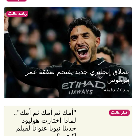
رياضة عالميّة
عملاق إنجليزي جديد يقتحم صفقة عمر
مرموش
منذ 27 دقيقة
"أمك ثم أمك ثم أمك"..
أخبار عالميّة
لماذا اختارت هوليود
حديثا نبويا عنوانا لفيلم
أكشن؟