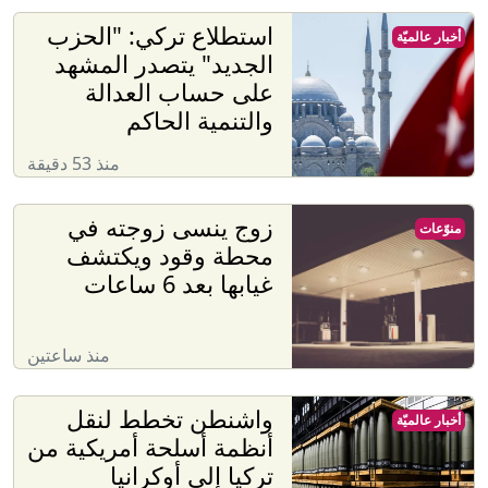
استطلاع تركي: "الحزب
أخبار عالميّة
الجديد" يتصدر المشهد
على حساب العدالة
والتنمية الحاكم
منذ 53 دقيقة
زوج ينسى زوجته في
منوّعات
محطة وقود ويكتشف
غيابها بعد 6 ساعات
منذ ساعتين
واشنطن تخطط لنقل
أخبار عالميّة
أنظمة أسلحة أمريكية من
تركيا إلى أوكرانيا