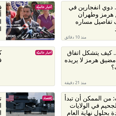
. دوي انفجارين في
ف
أخبار عالميّة
هرمز وطهران
أ
تفاصيل مساره
ا
ا
منذ 10 دقائق
. كيف يتشكل اتفاق
ك
أخبار عالميّة
ضيق هرمز لا يريده
ف
؟
منذ 21 دقيقة
 من الممكن أن تبدأ
ت
إقتصاد
لجحيم في الولايات
ا
ة بحلول نهاية العام