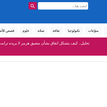
منوّعات
تكنولوجيا
ثقافة
صحّة
علوم
قصص للأط
تحليل.. كيف يتشكل اتفاق بشأن مضيق هرمز لا يريده ترام
طبيب أمريكي من أصل مصري في الانتخابات التمهيدية يُربك حسابات 
كيف صنع عبدول السيد فوزه في ميشيغان؟
إنفانتينو يعتذر عن الأخطاء مع بقائه رئيساً للفيفا
نجت من انفجار مرفأ بيروت.. وما زالت تنتظر ابنها