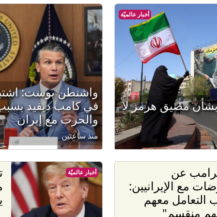
أخبار عالميّة
واشنطن بوست: اشتب
بشأن مضيق هرمز لا
في كامب ديفيد بسبب 
والحرب مع إيران
منذ ساعتين
ترامب عن
ت
أخبار عالميّة
ضات مع الإيرانيين:
م
 التعامل معهم
ي
هم منقسم"