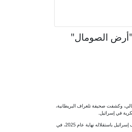
م "أرض الصومال"
داني
امهم منقسم"
نان
فصالي، وكشفت صحيفة تلغراف البريطانية،
وأوضحت الإذاعة أن العلاقات الأمنية يتواصل توطيدها مع الإقليم الصومالي الواقع في القرن الأفريقي منذ اعتراف إسرائيل باستقلاله نهاية عام 2025، في