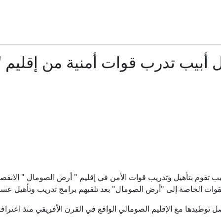
كلفة "أسطول ترامب الذهبي" قد تتجاوز التقديرات بـ50% وتصل إلى 275 مليار دولار
تحذير من الإفراط في تناول مكملات الحديد
 تل أبيب تدرب قوات أمنية من إقلي
رعب في أوروبا.. مسيّرة مفخخة تعطل مطارا ألمانيا
زالوجني يقر بسقوط أوراق كييف العسكرية وتفوق روسيا المي
نائب ترامب عن المفاوضات مع الإيرانيين: "يصعب التعامل معهم ونظ
تتبعها أقمار صناعية.. الحرب تغتال "مملكة النحل" بجنوب لب
أبيب تقوم بتأهيل وتدريب قوات الأمن في إقليم " أرض الصومال " الان
أسنان عمرها 5500 عام تكشف أقدم تفشٍ للطاعون