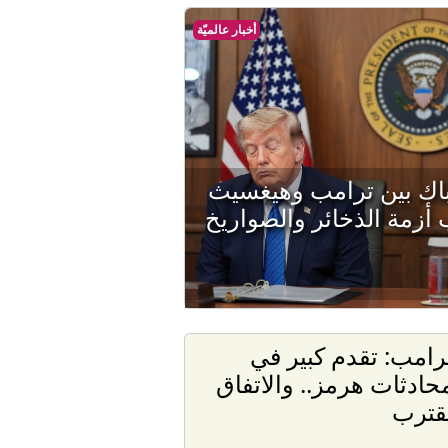
أخبار عالميّة
اك بين ترامب وهيغسيث
أزمة الذخائر والصواريخ
رامب: تقدم كبير في
حادثات هرمز.. والاتفاق
قترب