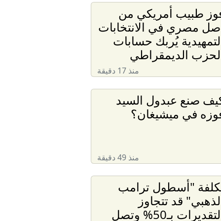
وز طبيب أمريكي من
صل مصري في الانتخابات
لتمهيدية يُربك حسابات
لحزب الديمقراطي
منذ 17 دقيقة
يف صنع عبدول السيد
وزه في ميشيغان؟
منذ 49 دقيقة
كلفة "أسطول ترامب
لذهبي" قد تتجاوز
التقديرات بـ50% وتصل