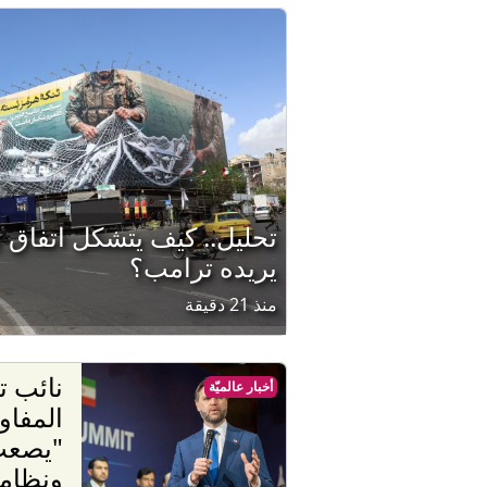
تحليل.. كيف يتشكل اتفاق 
يريده ترامب؟
منذ 21 دقيقة
نائب 
أخبار عالميّة
المفاو
"يصعب
ونظام