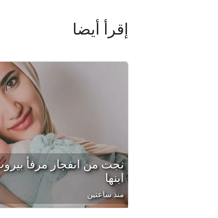
إقرأ أيضا
نجت من انفجار مرفأ بيروت.
ابنها
منذ ساعتين