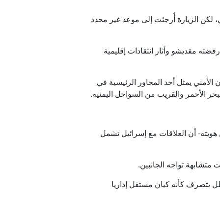
لكن الزيارة أُرجئت إلى موعد غير محدد
 وهو ما رفضته مقديشو وأثار انتقادات إقليمية
الأمني يمثل أحد المحاور الرئيسية في
قتل الناس
لبحر الأحمر والقريب من السواحل اليمنية.
ي غزة
ويته- أن العلاقات مع إسرائيل تشمل
ه الجديد
 متشابهة تواجه الجانبين.
ن الصومال عام 1991 بأي اعتراف دولي، ولكنه ظل يتصرف كأنه كيان مستقل إداريا