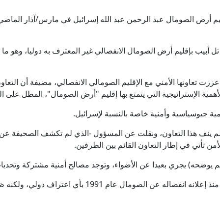
كيف يعيش فأر على ارتفاع 6700 متر؟
م أرض الصومال عبد الرحمن عبد الله إسرائيل في مارس/آذار الماضي، 
بعد 150 عاما.. اكتشاف نبتة لاحمة يؤكد فرضية داروين
انون الأول 2025، اعترفت تل أبيب بإقليم أرض الصومال الانفصالي غير المعترف به دوليا،
ترامب: تقدم كبير في محادثات هرمز.. والاتفاق يقترب
ت تعاونها الأمني مع الإقليم الصومالي الانفصالي، مضيفة أن التعاون 
ترامب: نتحدث مع الإيرانيين وأفضّل التوصل إلى اتفاق لأنني لا أريد 
لأهمية الإستراتيجية التي يتمتع بها إقليم "أرض الصومال"، المطل على ا
مية جيوسياسية وأمنية خاصة بالنسبة لإسرائيل.
كاتب يهودي يفكك الرواية الإسرائيلية ويوثق "هندسة الإبادة" ف
م ينف هذا التعاون، ونقلت عن المسؤول -الذي لم تكشف الصحيفة عن ه
من تأتي في إطار التعاون القائم بين الطرفين.
إيران.. دوي انفجارين في مضيق هرمز وطهران تكشف تفاصيل مسار
(لم يوضحه) يجري بعيدا عن الأضواء، وتوجد مصالح أمنية مشتركة وتحديات
وقبل اعتراف إسرائيل به، لم يحظ الإقليم منذ إعلانه انفصاله ع