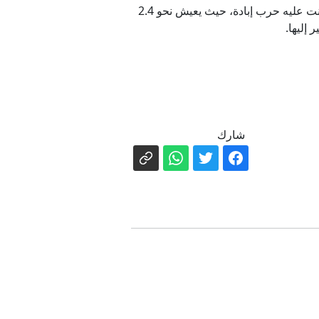
وأثار الاعتراف الإسرائيلي تحذيرات من احتمال أن تسعى تل أبيب إلى تهجير الفلسطينيين من قطاع غزة -الذي شنت عليه حرب إبادة، حيث يعيش نحو 2.4
إليها.
شارك