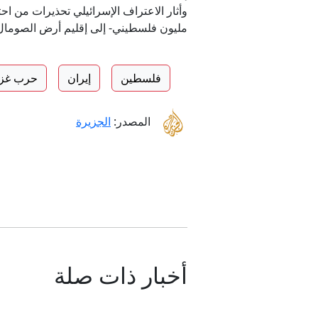
مليون فلسطيني- إلى إقليم أرض الصومال ف
فلسطين
إيران
حرب غز
المصدر:
الجزيرة
أخبار ذات صلة